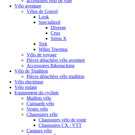
accessoires vélo de ville
Vélo aventure
Vélos de Gravel
Look
Specialized
Diverge
Crux
Sirrus X
Trek
Wilier Triestina
Vélo de voyage
Pièces détachées vélo aventure
Accessoires Bikepacking
Vélo de Triathlon
Pièces détachées vélo triathlon
Vélo electrique
Vélo enfant
Equipement du cycliste
Maillots vélo
Cuissards vélo
Vestes vélo
Chaussures vélo
Chaussures vélo de route
Chaussures CX / VTT
Casques vélo