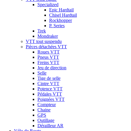
Specialized
Epic Hardtail
Chisel Hardtail
Rockhopper
P. Series
Trek
Mondraker
VTT tout suspendu
Pièces détachées VTT
Roues VTT
Pneus VTT
Freins VTT
Jeu de direction
Selle
Tige de selle
Cintre VTT
Potence VTT
Pédales VTT
Poignées VTT
Compteur
Chaine
GPS
Outillage
Dérailleur AR
Vélo de Route