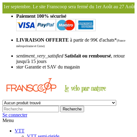
coop sera fermé du 1er Août au 27 Août inclus. Bonnes vacances !
Fr
Paiement 100% sécurisé
LIVRAISON OFFERTE
à partir de 99€ d'achats*
(France
métropolitaine et Corse)
sentiment_very_satisfied
Satisfait ou remboursé
, retour
jusqu'à 15 jours
star
Garantie et SAV du magasin
Recherche
Se connecter
Menu
VTT
VTT semi-rigide