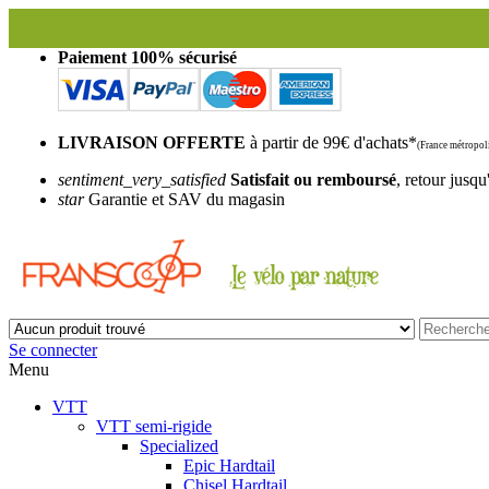
Paiement 100% sécurisé
LIVRAISON OFFERTE
à partir de 99€ d'achats*
(France métropoli
sentiment_very_satisfied
Satisfait ou remboursé
, retour jusqu
star
Garantie et SAV du magasin
Se connecter
Menu
VTT
VTT semi-rigide
Specialized
Epic Hardtail
Chisel Hardtail