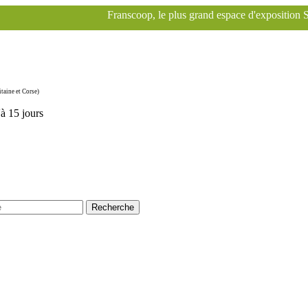
Franscoop, le plus grand espace d'exposition Specialized à Paris po
taine et Corse)
'à 15 jours
Recherche