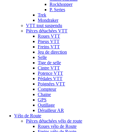
Rockhopper
P. Series
Trek
Mondraker
VTT tout suspendu
Pièces détachées VTT
Roues VTT
Pneus VTT
Freins VTT
Jeu de direction
Selle
Tige de selle
Cintre VTT
Potence VTT
Pédales VTT
Poignées VTT
Compteur
Chaine
GPS
Outillage
Dérailleur AR
Vélo de Route
Pièces détachées vélo de route
Roues vélo de Route
Freins vélo de Route