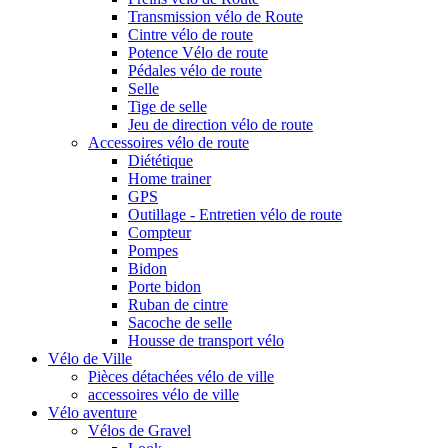
Transmission vélo de Route
Cintre vélo de route
Potence Vélo de route
Pédales vélo de route
Selle
Tige de selle
Jeu de direction vélo de route
Accessoires vélo de route
Diététique
Home trainer
GPS
Outillage - Entretien vélo de route
Compteur
Pompes
Bidon
Porte bidon
Ruban de cintre
Sacoche de selle
Housse de transport vélo
Vélo de Ville
Pièces détachées vélo de ville
accessoires vélo de ville
Vélo aventure
Vélos de Gravel