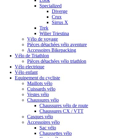
Look
Specialized
Diverge
Crux
Sirrus X
Trek
Wilier Triestina
Vélo de voyage
Pièces détachées vélo aventure
Accessoires Bikepacking
Vélo de Triathlon
Pièces détachées vélo triathlon
Vélo electrique
Vélo enfant
Equipement du cycliste
Maillots vélo
Cuissards vélo
Vestes vélo
Chaussures vélo
Chaussures vélo de route
Chaussures CX / VTT
Casques vélo
Accessoires vélo
Sac vélo
Chaussettes vélo