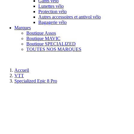
Gants vélo
Lunettes vélo
Protection vélo
Autres accessoires et antivol vélo
Bagagerie vélo
Marques
Boutique Assos
Boutique MAVIC
Boutique SPECIALIZED
TOUTES NOS MARQUES
Accueil
VTT
Specialized Epic 8 Pro