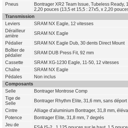
Pneus
Bontrager XR2 Team Issue, Tubeless Ready, 120
2,20 pouces (13,5 et 15,5 : 27x5, x 2,20 pouc
Transmission
Leviers
SRAM NX Eagle, 12 vitesses
Dérailleur
SRAM NX Eagle
arrière
Pédalier
SRAM NX Eagle Dub, 30 dents Direct Mount
Boîtier de
SRAM DUB Press Fit, 92 mm
pédalier
Cassette
SRAM XG-1230 Eagle, 11-50, 12 vitesses
Chaîne
SRAM NX Eagle
Pédales
Non inclus
Composants
Selle
Bontrager Montrose Comp
Tige de
Bontrager Rhythm Elite, 31,6 mm, sans dépor
Selle
Cintre
Alliage d'aluminium Bontrager, 31,8 mm, élé
Potence
Bontrager Elite, 31,8 mm, 7 degrés
Jeu de
FSA IS-2 , 1,125 pouces sur le haut, 1,5 pouc