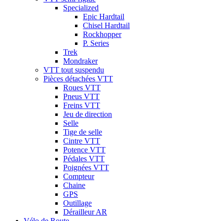
Specialized
Epic Hardtail
Chisel Hardtail
Rockhopper
P. Series
Trek
Mondraker
VTT tout suspendu
Pièces détachées VTT
Roues VTT
Pneus VTT
Freins VTT
Jeu de direction
Selle
Tige de selle
Cintre VTT
Potence VTT
Pédales VTT
Poignées VTT
Compteur
Chaine
GPS
Outillage
Dérailleur AR
Vélo de Route