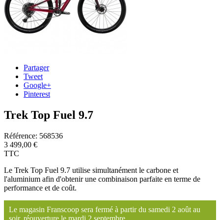
Partager
Tweet
Google+
Pinterest
Trek Top Fuel 9.7
Référence:
568536
3 499,00 €
TTC
Le Trek Top Fuel 9.7 utilise simultanément le carbone et
l'aluminium afin d'obtenir une combinaison parfaite en terme de
performance et de coût.
Le magasin Franscoop sera fermé à partir du samedi 2 août au
soir, réouverture le mardi 2 septembre.