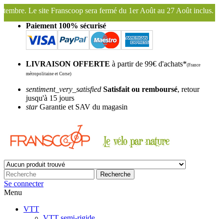
p sera fermé du 1er Août au 27 Août inclus. Bonnes vacances !
Frans
Paiement 100% sécurisé
LIVRAISON OFFERTE
à partir de 99€ d'achats*
(France
métropolitaine et Corse)
sentiment_very_satisfied
Satisfait ou remboursé
, retour
jusqu'à 15 jours
star
Garantie et SAV du magasin
Recherche
Se connecter
Menu
VTT
VTT semi-rigide