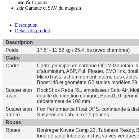
jusqu'à 15 jours
star
Garantie et SAV du magasin
Description
Détails du produit
Description
Poids
17.5˝ - 11.52 kg / 25.4 lbs (avec chambres)
Cadre
Cadre
Cadre principal en carbone OCLV Mountain, ha
d’aluminium, ABP, Full Floater, EVO link, douil
MicroTruss, acheminement interne des câbles 
Boost148 et géométrie G2 sur les modèles 2
Suspension
RockShox Reba RL, amortisseur Solo Air, Moti
avant
douille de direction conique, Boost110, géomé
débattement de 100 mm
Suspension
Fox Performance Float DPS, commande à distan
arrière
Suspension Lab, 6,5x1,5 pouces
Roues
Roues
Bontrager Kovee Comp 23, Tubeless Ready, Boo
fond de jante tubeless inclus, valves vendue