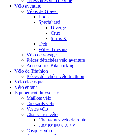
accessoires vélo de ville
Vélo aventure
Vélos de Gravel
Look
Specialized
Diverge
Crux
Sirrus X
Trek
Wilier Triestina
Vélo de voyage
Pièces détachées vélo aventure
Accessoires Bikepacking
Vélo de Triathlon
Pièces détachées vélo triathlon
Vélo electrique
Vélo enfant
Equipement du cycliste
Maillots vélo
Cuissards vélo
Vestes vélo
Chaussures vélo
Chaussures vélo de route
Chaussures CX / VTT
Casques vélo