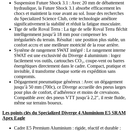
Suspension Future Shock 3.1 : Avec 20 mm de débattement
hydraulique, la Future Shock 3.1 absorbe efficacement les
chocs et maintient la roue avant au sol. Issue des recherches
du Specialized Science Club, cette technologie améliore
significativement la stabilité et réduit la fatigue musculaire.
Tige de selle Roval Terra : La tige de selle Roval Terra fléchit
intelligemment jusqu’à 18 mm pour compenser les
irrégularités du terrain. Résultat : une position plus stable, un
confort accru et une meilleure motricité de la roue arrière.
Système de rangement SWAT intégré : Le rangement interne
SWAT est une exclusivité du Diverge 4 aluminium : logez
facilement vos outils, cartouches CO₂, coupe-vent ou barres
énergétiques directement dans le cadre. Compact, pratique et
invisible, il transforme chaque sortie en expédition sans
compromis.
Dégagement pneumatique généreux : Avec un dégagement
jusqu’à 50 mm (700c), ce Diverge accueille des pneus larges
pour plus de confort, d’adhérence et moins de crevaisons.
Compatible avec des pneus VTT jusqu’à 2,2", il reste fluide,
même sur terrains boueux.
Les points clés du Specialized Diverge 4 Aluminium E5 SRAM
Apex Eagle
Cadre E5 Premium Aluminium : rigide, réactif et durable :