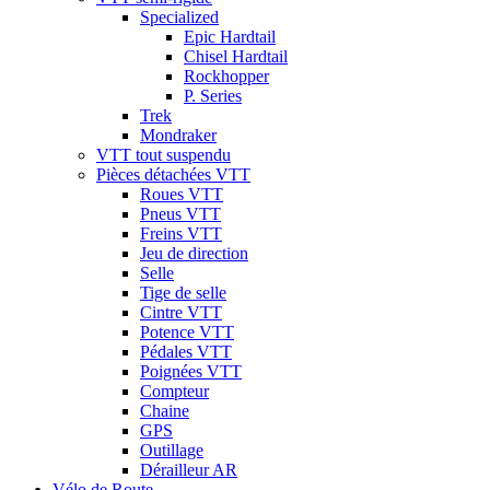
Specialized
Epic Hardtail
Chisel Hardtail
Rockhopper
P. Series
Trek
Mondraker
VTT tout suspendu
Pièces détachées VTT
Roues VTT
Pneus VTT
Freins VTT
Jeu de direction
Selle
Tige de selle
Cintre VTT
Potence VTT
Pédales VTT
Poignées VTT
Compteur
Chaine
GPS
Outillage
Dérailleur AR
Vélo de Route