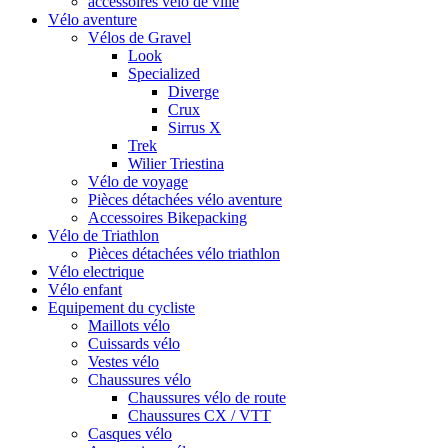
accessoires vélo de ville
Vélo aventure
Vélos de Gravel
Look
Specialized
Diverge
Crux
Sirrus X
Trek
Wilier Triestina
Vélo de voyage
Pièces détachées vélo aventure
Accessoires Bikepacking
Vélo de Triathlon
Pièces détachées vélo triathlon
Vélo electrique
Vélo enfant
Equipement du cycliste
Maillots vélo
Cuissards vélo
Vestes vélo
Chaussures vélo
Chaussures vélo de route
Chaussures CX / VTT
Casques vélo