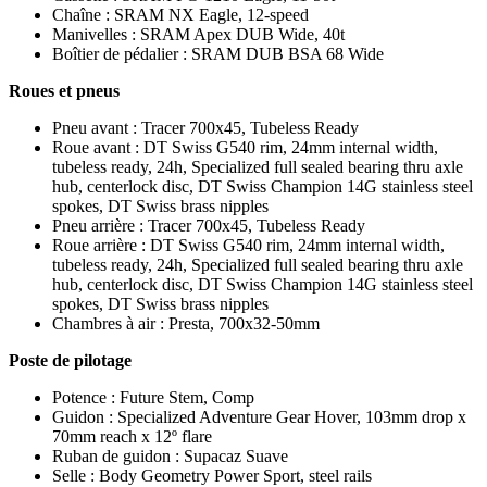
Chaîne : SRAM NX Eagle, 12-speed
Manivelles : SRAM Apex DUB Wide, 40t
Boîtier de pédalier : SRAM DUB BSA 68 Wide
Roues et pneus
Pneu avant : Tracer 700x45, Tubeless Ready
Roue avant : DT Swiss G540 rim, 24mm internal width,
tubeless ready, 24h, Specialized full sealed bearing thru axle
hub, centerlock disc, DT Swiss Champion 14G stainless steel
spokes, DT Swiss brass nipples
Pneu arrière : Tracer 700x45, Tubeless Ready
Roue arrière : DT Swiss G540 rim, 24mm internal width,
tubeless ready, 24h, Specialized full sealed bearing thru axle
hub, centerlock disc, DT Swiss Champion 14G stainless steel
spokes, DT Swiss brass nipples
Chambres à air : Presta, 700x32-50mm
Poste de pilotage
Potence : Future Stem, Comp
Guidon : Specialized Adventure Gear Hover, 103mm drop x
70mm reach x 12º flare
Ruban de guidon : Supacaz Suave
Selle : Body Geometry Power Sport, steel rails