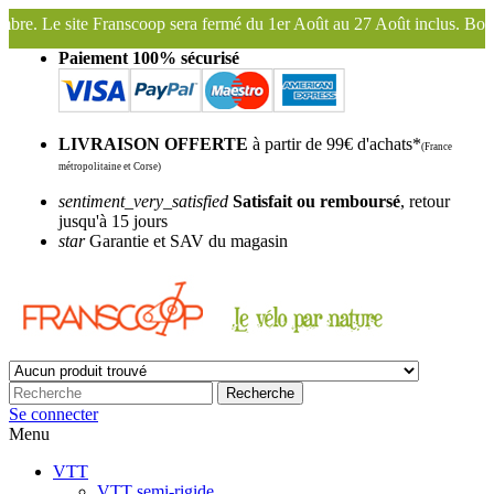
a fermé du 1er Août au 27 Août inclus. Bonnes vacances !
Franscoop,
Paiement 100% sécurisé
LIVRAISON OFFERTE
à partir de 99€ d'achats*
(France
métropolitaine et Corse)
sentiment_very_satisfied
Satisfait ou remboursé
, retour
jusqu'à 15 jours
star
Garantie et SAV du magasin
Recherche
Se connecter
Menu
VTT
VTT semi-rigide