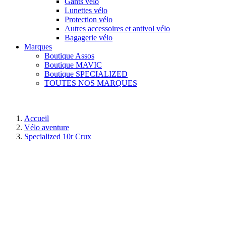
Gants vélo
Lunettes vélo
Protection vélo
Autres accessoires et antivol vélo
Bagagerie vélo
Marques
Boutique Assos
Boutique MAVIC
Boutique SPECIALIZED
TOUTES NOS MARQUES
Accueil
Vélo aventure
Specialized 10r Crux