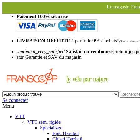
Le magasin Franscoop sera fermé à partir du
Paiement 100% sécurisé
LIVRAISON OFFERTE
à partir de 99€ d'achats*
(France métropoli
sentiment_very_satisfied
Satisfait ou remboursé
, retour jusqu
star
Garantie et SAV du magasin
Se connecter
Menu
VTT
VTT semi-rigide
Specialized
Epic Hardtail
Chisel Hardtail