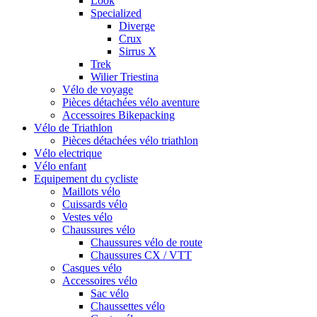
Look
Specialized
Diverge
Crux
Sirrus X
Trek
Wilier Triestina
Vélo de voyage
Pièces détachées vélo aventure
Accessoires Bikepacking
Vélo de Triathlon
Pièces détachées vélo triathlon
Vélo electrique
Vélo enfant
Equipement du cycliste
Maillots vélo
Cuissards vélo
Vestes vélo
Chaussures vélo
Chaussures vélo de route
Chaussures CX / VTT
Casques vélo
Accessoires vélo
Sac vélo
Chaussettes vélo