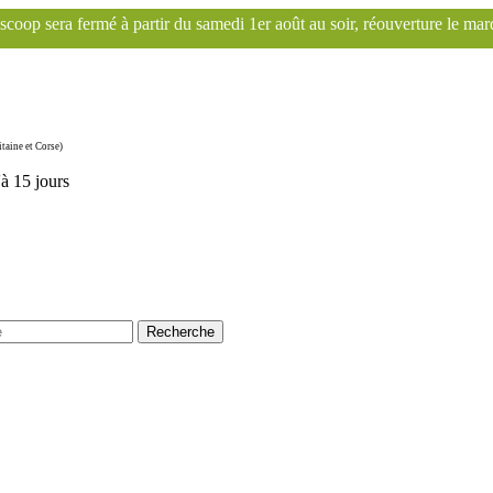
 samedi 1er août au soir, réouverture le mardi 1er septembre. Le site 
taine et Corse)
'à 15 jours
Recherche