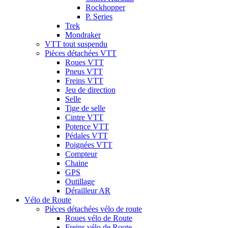
Rockhopper
P. Series
Trek
Mondraker
VTT tout suspendu
Pièces détachées VTT
Roues VTT
Pneus VTT
Freins VTT
Jeu de direction
Selle
Tige de selle
Cintre VTT
Potence VTT
Pédales VTT
Poignées VTT
Compteur
Chaine
GPS
Outillage
Dérailleur AR
Vélo de Route
Pièces détachées vélo de route
Roues vélo de Route
Freins vélo de Route