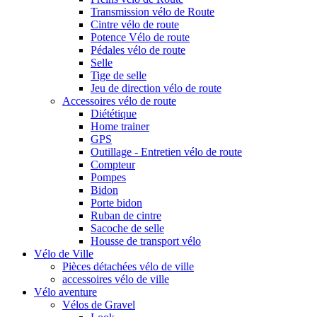
Transmission vélo de Route
Cintre vélo de route
Potence Vélo de route
Pédales vélo de route
Selle
Tige de selle
Jeu de direction vélo de route
Accessoires vélo de route
Diététique
Home trainer
GPS
Outillage - Entretien vélo de route
Compteur
Pompes
Bidon
Porte bidon
Ruban de cintre
Sacoche de selle
Housse de transport vélo
Vélo de Ville
Pièces détachées vélo de ville
accessoires vélo de ville
Vélo aventure
Vélos de Gravel