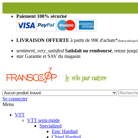
Frans
Paiement 100% sécurisé
LIVRAISON OFFERTE
à partir de 99€ d'achats*
(France métropoli
sentiment_very_satisfied
Satisfait ou remboursé
, retour jusqu
star
Garantie et SAV du magasin
Se connecter
Menu
VTT
VTT semi-rigide
Specialized
Epic Hardtail
Chisel Hardtail