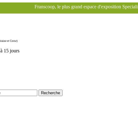
coop, le plus grand espace d'exposition Specialized à Paris pour le vé
taine et Corse)
'à 15 jours
Recherche