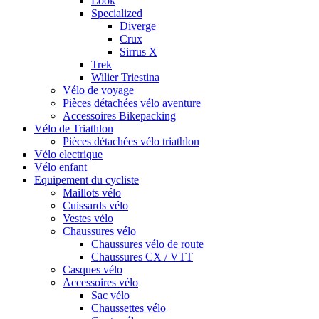
Look
Specialized
Diverge
Crux
Sirrus X
Trek
Wilier Triestina
Vélo de voyage
Pièces détachées vélo aventure
Accessoires Bikepacking
Vélo de Triathlon
Pièces détachées vélo triathlon
Vélo electrique
Vélo enfant
Equipement du cycliste
Maillots vélo
Cuissards vélo
Vestes vélo
Chaussures vélo
Chaussures vélo de route
Chaussures CX / VTT
Casques vélo
Accessoires vélo
Sac vélo
Chaussettes vélo