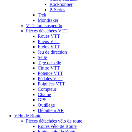
Rockhopper
P. Series
Trek
Mondraker
VTT tout suspendu
Pièces détachées VTT
Roues VTT
Pneus VTT
Freins VTT
Jeu de direction
Selle
Tige de selle
Cintre VTT
Potence VTT
Pédales VTT
Poignées VTT
Compteur
Chaine
GPS
Outillage
Dérailleur AR
Vélo de Route
Pièces détachées vélo de route
Roues vélo de Route
Freins vélo de Route