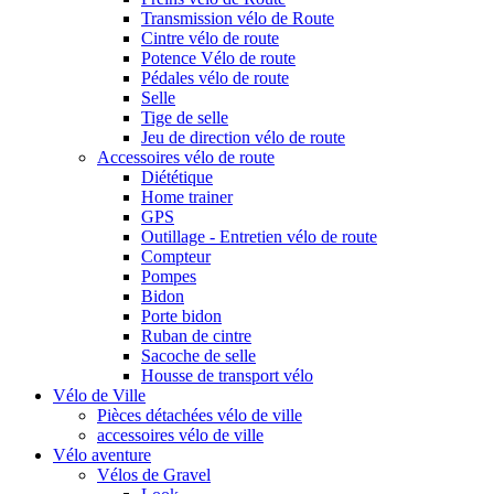
Transmission vélo de Route
Cintre vélo de route
Potence Vélo de route
Pédales vélo de route
Selle
Tige de selle
Jeu de direction vélo de route
Accessoires vélo de route
Diététique
Home trainer
GPS
Outillage - Entretien vélo de route
Compteur
Pompes
Bidon
Porte bidon
Ruban de cintre
Sacoche de selle
Housse de transport vélo
Vélo de Ville
Pièces détachées vélo de ville
accessoires vélo de ville
Vélo aventure
Vélos de Gravel