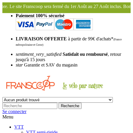
 fermé du 1er Août au 27 Août inclus. Bonnes vacances !
Franscoop, 
Paiement 100% sécurisé
LIVRAISON OFFERTE
à partir de 99€ d'achats*
(France
métropolitaine et Corse)
sentiment_very_satisfied
Satisfait ou remboursé
, retour
jusqu'à 15 jours
star
Garantie et SAV du magasin
Recherche
Se connecter
Menu
VTT
VTT semi-rigide