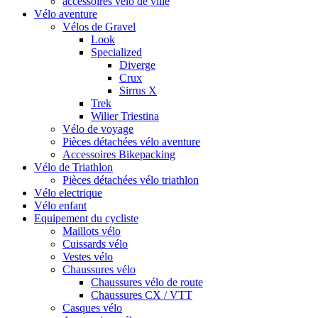
accessoires vélo de ville
Vélo aventure
Vélos de Gravel
Look
Specialized
Diverge
Crux
Sirrus X
Trek
Wilier Triestina
Vélo de voyage
Pièces détachées vélo aventure
Accessoires Bikepacking
Vélo de Triathlon
Pièces détachées vélo triathlon
Vélo electrique
Vélo enfant
Equipement du cycliste
Maillots vélo
Cuissards vélo
Vestes vélo
Chaussures vélo
Chaussures vélo de route
Chaussures CX / VTT
Casques vélo