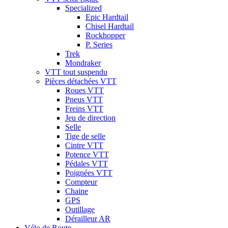
Specialized
Epic Hardtail
Chisel Hardtail
Rockhopper
P. Series
Trek
Mondraker
VTT tout suspendu
Pièces détachées VTT
Roues VTT
Pneus VTT
Freins VTT
Jeu de direction
Selle
Tige de selle
Cintre VTT
Potence VTT
Pédales VTT
Poignées VTT
Compteur
Chaine
GPS
Outillage
Dérailleur AR
Vélo de Route