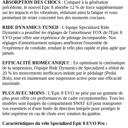
ABSORPTION DES CHOCS
: Comparé à la génération
précédente, le nouvel Epic 8 absorbe 12 % de force supplémentaire
sur les impacts et les vibrations, réduisant ainsi la fatigue et vous
permettant de rester concentré lors des moments cruciaux.
RIDE DYNAMICS TUNED
: L'équipe Specialized Ride
Dynamics a peaufiné les réglages de l'amortisseur FOX de l'Epic 8
EVO pour offrir une expérience de pilotage incomparable. Nos
réglages d'amortissement uniques améliorent l'ensemble de
l'expérience de conduite, rendant le vélo plus rapide et plus agile que
jamais.
EFFICACITÉ BIOMÉCANIQU
E : En optimisant la cinématique
de la suspension, l'équipe Ride Dynamics de Specialized a réduit de
20 % les mouvements inefficaces induits par le pédalage (Pedal
Bob), tout en maintenant une suspension active pour une efficacité
maximale.
PLUS AVEC MOINS
: L'Epic 8 EVO ne pèse pas un gramme de
plus pour offrir ces performances de cadre exceptionnelles. Tous les
modèles sont équipés du compartiment SWAT 4.0 pour transporter
vos essentiels et d'une butée de direction intégrée pour protéger le
tube supérieur en cas de chute avec rotation du guidon.
Caractéristiques du vélo Specialized Epic 8 EVO Pro :