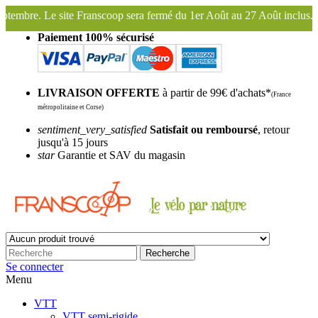
a fermé du 1er Août au 27 Août inclus. Bonnes vacances !
Franscoop,
Paiement 100% sécurisé
LIVRAISON OFFERTE
à partir de 99€ d'achats*
(France
métropolitaine et Corse)
sentiment_very_satisfied
Satisfait ou remboursé
, retour
jusqu'à 15 jours
star
Garantie et SAV du magasin
Recherche
Se connecter
Menu
VTT
VTT semi-rigide