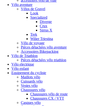
accessoires vélo de ville
Vélo aventure
Vélos de Gravel
Look
Specialized
Diverge
Crux
Sirrus X
Trek
Wilier Triestina
Vélo de voyage
Pièces détachées vélo aventure
Accessoires Bikepacking
Vélo de Triathlon
Pièces détachées vélo triathlon
Vélo electrique
Vélo enfant
Equipement du cycliste
Maillots vélo
Cuissards vélo
Vestes vélo
Chaussures vélo
Chaussures vélo de route
Chaussures CX / VTT
Casques vélo