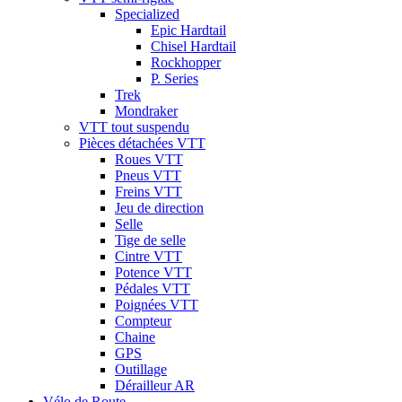
Specialized
Epic Hardtail
Chisel Hardtail
Rockhopper
P. Series
Trek
Mondraker
VTT tout suspendu
Pièces détachées VTT
Roues VTT
Pneus VTT
Freins VTT
Jeu de direction
Selle
Tige de selle
Cintre VTT
Potence VTT
Pédales VTT
Poignées VTT
Compteur
Chaine
GPS
Outillage
Dérailleur AR
Vélo de Route