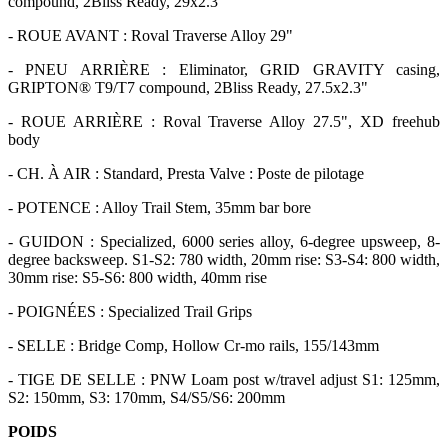
compound, 2Bliss Ready, 29x2.3"
- ROUE AVANT : Roval Traverse Alloy 29"
- PNEU ARRIÈRE : Eliminator, GRID GRAVITY casing,
GRIPTON® T9/T7 compound, 2Bliss Ready, 27.5x2.3"
- ROUE ARRIÈRE : Roval Traverse Alloy 27.5", XD freehub
body
- CH. À AIR : Standard, Presta Valve : Poste de pilotage
- POTENCE : Alloy Trail Stem, 35mm bar bore
- GUIDON : Specialized, 6000 series alloy, 6-degree upsweep, 8-
degree backsweep. S1-S2: 780 width, 20mm rise: S3-S4: 800 width,
30mm rise: S5-S6: 800 width, 40mm rise
- POIGNÉES : Specialized Trail Grips
- SELLE : Bridge Comp, Hollow Cr-mo rails, 155/143mm
- TIGE DE SELLE : PNW Loam post w/travel adjust S1: 125mm,
S2: 150mm, S3: 170mm, S4/S5/S6: 200mm
POIDS