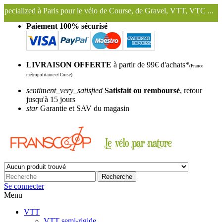
s pour le vélo de Course, de Gravel, VTT, VTC ...
Nous conservons e
Paiement 100% sécurisé
LIVRAISON OFFERTE
à partir de 99€ d'achats*
(France
métropolitaine et Corse)
sentiment_very_satisfied
Satisfait ou remboursé
, retour
jusqu'à 15 jours
star
Garantie et SAV du magasin
Recherche
Se connecter
Menu
VTT
VTT semi-rigide