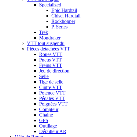
Specialized
Epic Hardtail
Chisel Hardtail
Rockhopper
P. Series
Trek
Mondraker
VTT tout suspendu
Pièces détachées VTT
Roues VTT
Pneus VTT
Freins VTT
Jeu de direction
Selle
Tige de selle
Cintre VTT
Potence VTT
Pédales VTT
Poignées VTT
Compteur
Chaine
GPS
Outillage
Dérailleur AR
Vélo de Route