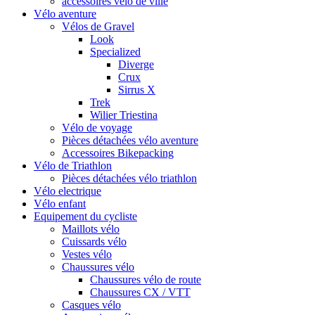
accessoires vélo de ville
Vélo aventure
Vélos de Gravel
Look
Specialized
Diverge
Crux
Sirrus X
Trek
Wilier Triestina
Vélo de voyage
Pièces détachées vélo aventure
Accessoires Bikepacking
Vélo de Triathlon
Pièces détachées vélo triathlon
Vélo electrique
Vélo enfant
Equipement du cycliste
Maillots vélo
Cuissards vélo
Vestes vélo
Chaussures vélo
Chaussures vélo de route
Chaussures CX / VTT
Casques vélo