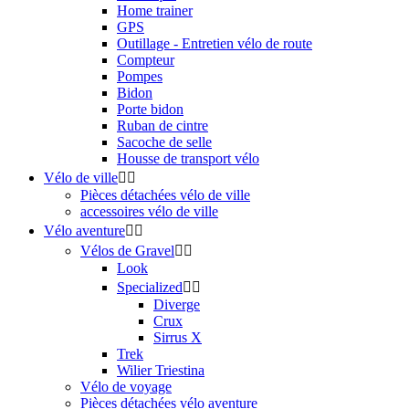
Home trainer
GPS
Outillage - Entretien vélo de route
Compteur
Pompes
Bidon
Porte bidon
Ruban de cintre
Sacoche de selle
Housse de transport vélo
Vélo de ville


Pièces détachées vélo de ville
accessoires vélo de ville
Vélo aventure


Vélos de Gravel


Look
Specialized


Diverge
Crux
Sirrus X
Trek
Wilier Triestina
Vélo de voyage
Pièces détachées vélo aventure