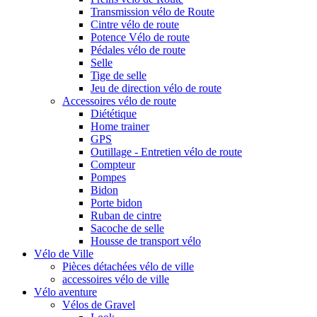
Transmission vélo de Route
Cintre vélo de route
Potence Vélo de route
Pédales vélo de route
Selle
Tige de selle
Jeu de direction vélo de route
Accessoires vélo de route
Diététique
Home trainer
GPS
Outillage - Entretien vélo de route
Compteur
Pompes
Bidon
Porte bidon
Ruban de cintre
Sacoche de selle
Housse de transport vélo
Vélo de Ville
Pièces détachées vélo de ville
accessoires vélo de ville
Vélo aventure
Vélos de Gravel