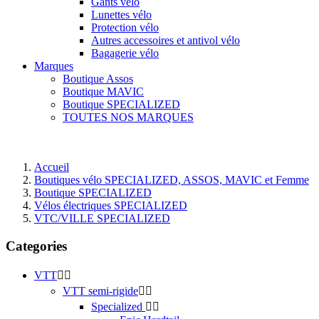
Gants vélo
Lunettes vélo
Protection vélo
Autres accessoires et antivol vélo
Bagagerie vélo
Marques
Boutique Assos
Boutique MAVIC
Boutique SPECIALIZED
TOUTES NOS MARQUES
Accueil
Boutiques vélo SPECIALIZED, ASSOS, MAVIC et Femme
Boutique SPECIALIZED
Vélos électriques SPECIALIZED
VTC/VILLE SPECIALIZED
Categories
VTT


VTT semi-rigide


Specialized

