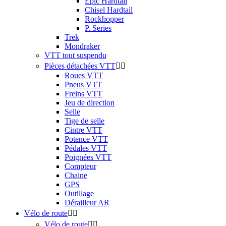
Epic Hardtail
Chisel Hardtail
Rockhopper
P. Series
Trek
Mondraker
VTT tout suspendu
Pièces détachées VTT


Roues VTT
Pneus VTT
Freins VTT
Jeu de direction
Selle
Tige de selle
Cintre VTT
Potence VTT
Pédales VTT
Poignées VTT
Compteur
Chaine
GPS
Outillage
Dérailleur AR
Vélo de route


Vélo de route

