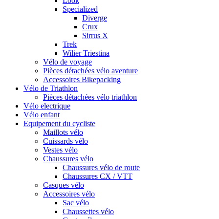
Look
Specialized
Diverge
Crux
Sirrus X
Trek
Wilier Triestina
Vélo de voyage
Pièces détachées vélo aventure
Accessoires Bikepacking
Vélo de Triathlon
Pièces détachées vélo triathlon
Vélo electrique
Vélo enfant
Equipement du cycliste
Maillots vélo
Cuissards vélo
Vestes vélo
Chaussures vélo
Chaussures vélo de route
Chaussures CX / VTT
Casques vélo
Accessoires vélo
Sac vélo
Chaussettes vélo