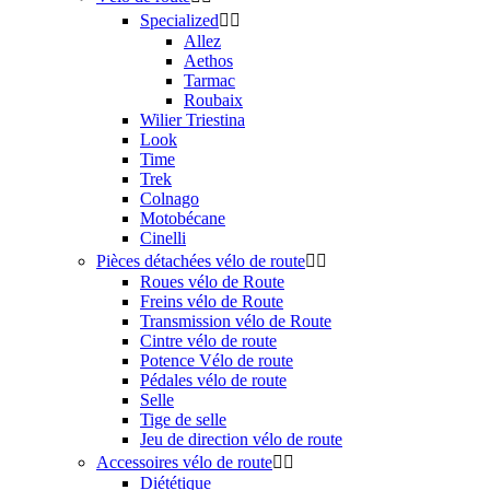
Specialized


Allez
Aethos
Tarmac
Roubaix
Wilier Triestina
Look
Time
Trek
Colnago
Motobécane
Cinelli
Pièces détachées vélo de route


Roues vélo de Route
Freins vélo de Route
Transmission vélo de Route
Cintre vélo de route
Potence Vélo de route
Pédales vélo de route
Selle
Tige de selle
Jeu de direction vélo de route
Accessoires vélo de route


Diététique