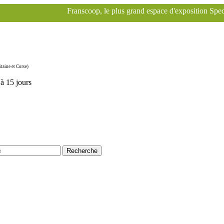
Franscoop, le plus grand espace d'exposition Specialized à Paris 
taine et Corse)
'à 15 jours
Recherche