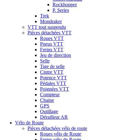
Rockhopper
P. Series
Trek
Mondraker
VTT tout suspendu
Pièces détachées VTT
Roues VTT
Pneus VTT
Freins VTT
Jeu de direction
Selle
Tige de selle
Cintre VTT
Potence VTT
Pédales VTT
Poignées VTT
Compteur
Chaine
GPS
Outillage
Dérailleur AR
Vélo de Route
Pièces détachées vélo de route
Roues vélo de Route
Freins vélo de Route