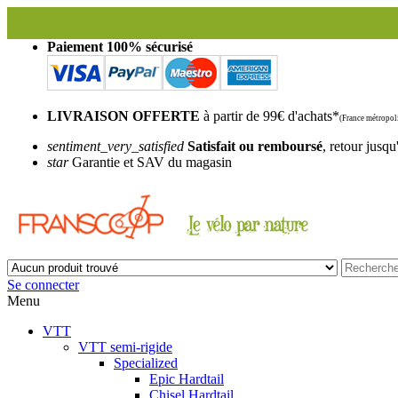
Paiement 100% sécurisé
LIVRAISON OFFERTE
à partir de 99€ d'achats*
(France métropoli
sentiment_very_satisfied
Satisfait ou remboursé
, retour jusqu
star
Garantie et SAV du magasin
Se connecter
Menu
VTT
VTT semi-rigide
Specialized
Epic Hardtail
Chisel Hardtail