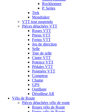
Rockhopper
P. Series
Trek
Mondraker
VTT tout suspendu
Pièces détachées VTT
Roues VTT
Pneus VTT
Freins VTT
Jeu de direction
Selle
Tige de selle
Cintre VTT
Potence VTT
Pédales VTT
Poignées VTT
Compteur
Chaine
GPS
Outillage
Dérailleur AR
Vélo de Route
Pièces détachées vélo de route
Roues vélo de Route
Freins vélo de Route