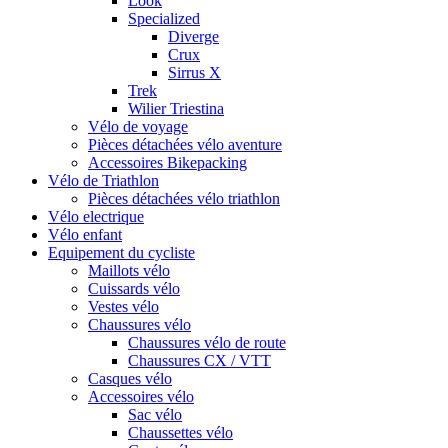
Look
Specialized
Diverge
Crux
Sirrus X
Trek
Wilier Triestina
Vélo de voyage
Pièces détachées vélo aventure
Accessoires Bikepacking
Vélo de Triathlon
Pièces détachées vélo triathlon
Vélo electrique
Vélo enfant
Equipement du cycliste
Maillots vélo
Cuissards vélo
Vestes vélo
Chaussures vélo
Chaussures vélo de route
Chaussures CX / VTT
Casques vélo
Accessoires vélo
Sac vélo
Chaussettes vélo