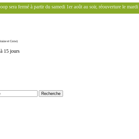
i 1er août au soir, réouverture le mardi 1er septembre. Le site Fransc
taine et Corse)
'à 15 jours
Recherche