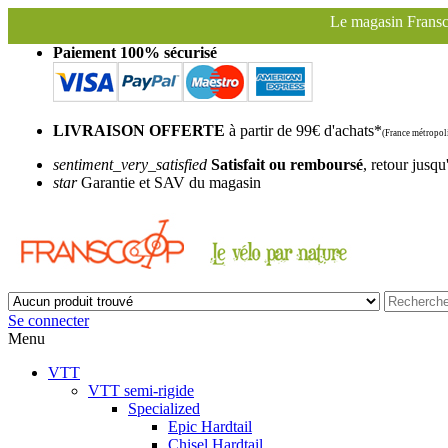
Le magasin Franscoop sera fermé à partir du samed
Paiement 100% sécurisé
LIVRAISON OFFERTE
à partir de 99€ d'achats*
(France métropoli
sentiment_very_satisfied
Satisfait ou remboursé
, retour jusqu
star
Garantie et SAV du magasin
Se connecter
Menu
VTT
VTT semi-rigide
Specialized
Epic Hardtail
Chisel Hardtail