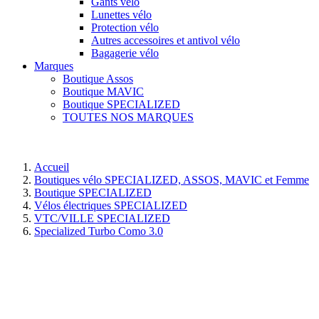
Gants vélo
Lunettes vélo
Protection vélo
Autres accessoires et antivol vélo
Bagagerie vélo
Marques
Boutique Assos
Boutique MAVIC
Boutique SPECIALIZED
TOUTES NOS MARQUES
Accueil
Boutiques vélo SPECIALIZED, ASSOS, MAVIC et Femme
Boutique SPECIALIZED
Vélos électriques SPECIALIZED
VTC/VILLE SPECIALIZED
Specialized Turbo Como 3.0