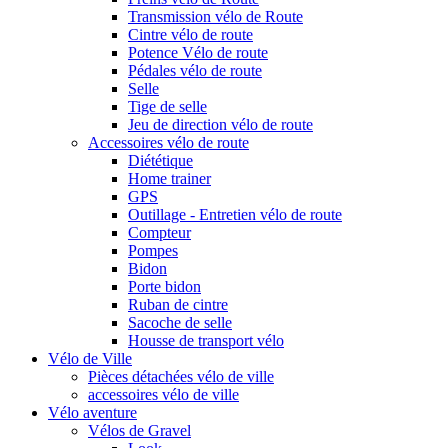
Transmission vélo de Route
Cintre vélo de route
Potence Vélo de route
Pédales vélo de route
Selle
Tige de selle
Jeu de direction vélo de route
Accessoires vélo de route
Diététique
Home trainer
GPS
Outillage - Entretien vélo de route
Compteur
Pompes
Bidon
Porte bidon
Ruban de cintre
Sacoche de selle
Housse de transport vélo
Vélo de Ville
Pièces détachées vélo de ville
accessoires vélo de ville
Vélo aventure
Vélos de Gravel