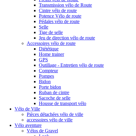
Transmission vélo de Route
Cintre vélo de route
Potence Vélo de route
Pédales vélo de route
Selle
Tige de selle
Jeu de direction vélo de route
Accessoires vélo de route
Diététique
Home trainer
GPS
Outillage - Entretien vélo de route
Compteur
Pompes
Bidon
Porte bidon
Ruban de cintre
Sacoche de selle
Housse de transport vélo
Vélo de Ville
Pièces détachées vélo de ville
accessoires vélo de ville
Vélo aventure
Vélos de Gravel