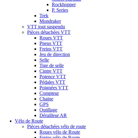
Rockhopper
P. Series
Trek
Mondraker
VTT tout suspendu
Pièces détachées VTT
Roues VTT
Pneus VTT
Freins VTT
Jeu de direction
Selle
Tige de selle
Cintre VTT
Potence VTT
Pédales VTT
Poignées VTT
Compteur
Chaine
GPS
Outillage
Dérailleur AR
Vélo de Route
Pièces détachées vélo de route
Roues vélo de Route
Freins vélo de Route