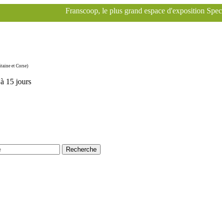
ranscoop, le plus grand espace d'exposition Specialized à Paris pour l
taine et Corse)
'à 15 jours
Recherche