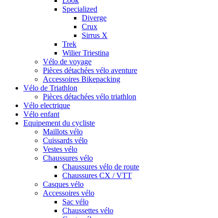
Look
Specialized
Diverge
Crux
Sirrus X
Trek
Wilier Triestina
Vélo de voyage
Pièces détachées vélo aventure
Accessoires Bikepacking
Vélo de Triathlon
Pièces détachées vélo triathlon
Vélo electrique
Vélo enfant
Equipement du cycliste
Maillots vélo
Cuissards vélo
Vestes vélo
Chaussures vélo
Chaussures vélo de route
Chaussures CX / VTT
Casques vélo
Accessoires vélo
Sac vélo
Chaussettes vélo