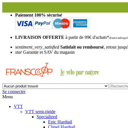
F
Paiement 100% sécurisé
LIVRAISON OFFERTE
à partir de 99€ d'achats*
(France métropoli
sentiment_very_satisfied
Satisfait ou remboursé
, retour jusqu
star
Garantie et SAV du magasin
Se connecter
Menu
VTT
VTT semi-rigide
Specialized
Epic Hardtail
Chisel Hardtail