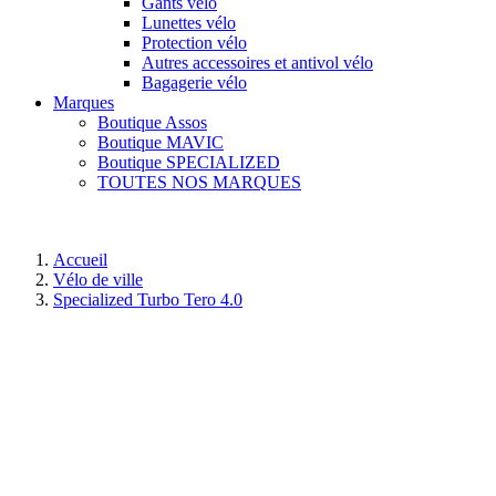
Gants vélo
Lunettes vélo
Protection vélo
Autres accessoires et antivol vélo
Bagagerie vélo
Marques
Boutique Assos
Boutique MAVIC
Boutique SPECIALIZED
TOUTES NOS MARQUES
Accueil
Vélo de ville
Specialized Turbo Tero 4.0