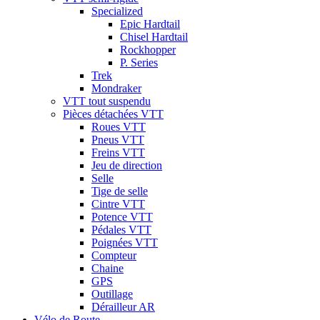
Specialized
Epic Hardtail
Chisel Hardtail
Rockhopper
P. Series
Trek
Mondraker
VTT tout suspendu
Pièces détachées VTT
Roues VTT
Pneus VTT
Freins VTT
Jeu de direction
Selle
Tige de selle
Cintre VTT
Potence VTT
Pédales VTT
Poignées VTT
Compteur
Chaine
GPS
Outillage
Dérailleur AR
Vélo de Route