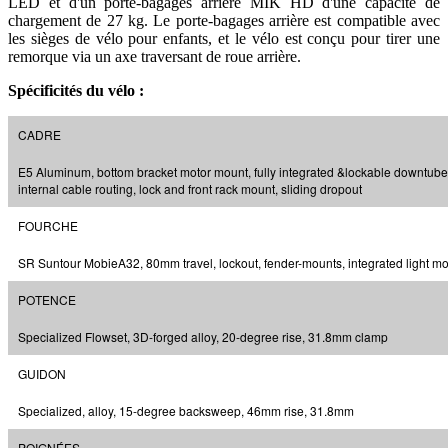
LED et d'un porte-bagages arrière MIK HD d'une capacité de
chargement de 27 kg. Le porte-bagages arrière est compatible avec
les sièges de vélo pour enfants, et le vélo est conçu pour tirer une
remorque via un axe traversant de roue arrière.
Spécificités du vélo :
CADRE
E5 Aluminum, bottom bracket motor mount, fully integrated &lockable downtube 
internal cable routing, lock and front rack mount, sliding dropout
FOURCHE
SR Suntour MobieA32, 80mm travel, lockout, fender-mounts, integrated light m
POTENCE
Specialized Flowset, 3D-forged alloy, 20-degree rise, 31.8mm clamp
GUIDON
Specialized, alloy, 15-degree backsweep, 46mm rise, 31.8mm
POIGNÉES