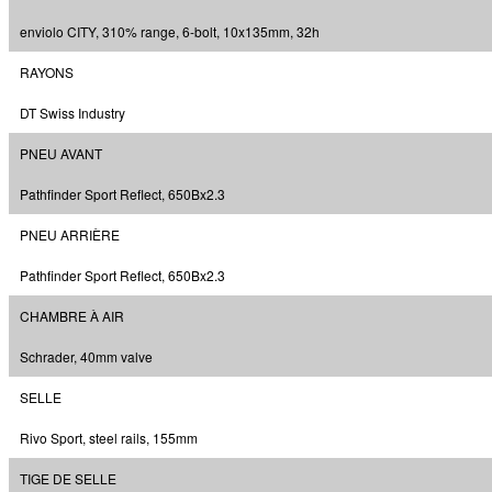
enviolo CITY, 310% range, 6-bolt, 10x135mm, 32h
RAYONS
DT Swiss Industry
PNEU AVANT
Pathfinder Sport Reflect, 650Bx2.3
PNEU ARRIÈRE
Pathfinder Sport Reflect, 650Bx2.3
CHAMBRE À AIR
Schrader, 40mm valve
SELLE
Rivo Sport, steel rails, 155mm
TIGE DE SELLE