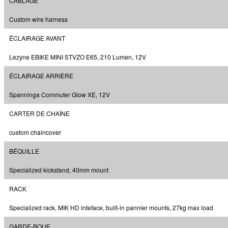
CÂBLAGE
Custom wire harness
ÉCLAIRAGE AVANT
Lezyne EBIKE MINI STVZO E65, 210 Lumen, 12V
ÉCLAIRAGE ARRIÈRE
Spanninga Commuter Glow XE, 12V
CARTER DE CHAÎNE
custom chaincover
BÉQUILLE
Specialized kickstand, 40mm mount
RACK
Specialized rack, MIK HD inteface, built-in pannier mounts, 27kg max load
GARDE-BOUE