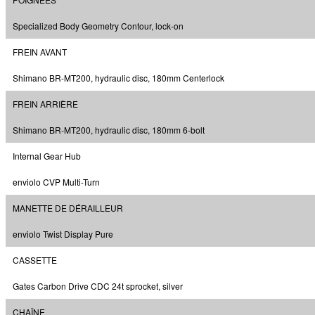
Specialized Body Geometry Contour, lock-on
FREIN AVANT
Shimano BR-MT200, hydraulic disc, 180mm Centerlock
FREIN ARRIÈRE
Shimano BR-MT200, hydraulic disc, 180mm 6-bolt
Internal Gear Hub
enviolo CVP Multi-Turn
MANETTE DE DÉRAILLEUR
enviolo Twist Display Pure
CASSETTE
Gates Carbon Drive CDC 24t sprocket, silver
CHAÎNE