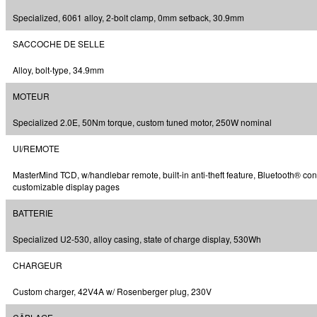
Specialized, 6061 alloy, 2-bolt clamp, 0mm setback, 30.9mm
SACCOCHE DE SELLE
Alloy, bolt-type, 34.9mm
MOTEUR
Specialized 2.0E, 50Nm torque, custom tuned motor, 250W nominal
UI/REMOTE
MasterMind TCD, w/handlebar remote, built-in anti-theft feature, Bluetooth® conn
customizable display pages
BATTERIE
Specialized U2-530, alloy casing, state of charge display, 530Wh
CHARGEUR
Custom charger, 42V4A w/ Rosenberger plug, 230V