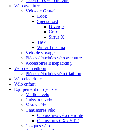
accessoires vélo de ville
Vélo aventure
Vélos de Gravel
Look
Specialized
Diverge
Crux
Sirrus X
Trek
Wilier Triestina
Vélo de voyage
Pièces détachées vélo aventure
Accessoires Bikepacking
Vélo de Triathlon
Pièces détachées vélo triathlon
Vélo electrique
Vélo enfant
Equipement du cycliste
Maillots vélo
Cuissards vélo
Vestes vélo
Chaussures vélo
Chaussures vélo de route
Chaussures CX / VTT
Casques vélo