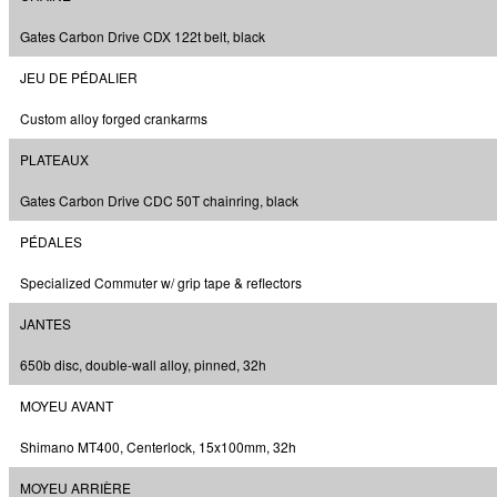
Gates Carbon Drive CDX 122t belt, black
JEU DE PÉDALIER
Custom alloy forged crankarms
PLATEAUX
Gates Carbon Drive CDC 50T chainring, black
PÉDALES
Specialized Commuter w/ grip tape & reflectors
JANTES
650b disc, double-wall alloy, pinned, 32h
MOYEU AVANT
Shimano MT400, Centerlock, 15x100mm, 32h
MOYEU ARRIÈRE