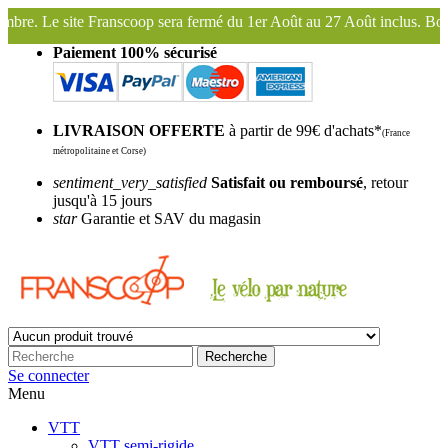
ra fermé du 1er Août au 27 Août inclus. Bonnes vacances !
Franscoop
Paiement 100% sécurisé
LIVRAISON OFFERTE
à partir de 99€ d'achats*
(France
métropolitaine et Corse)
sentiment_very_satisfied
Satisfait ou remboursé
, retour
jusqu'à 15 jours
star
Garantie et SAV du magasin
Recherche
Se connecter
Menu
VTT
VTT semi-rigide