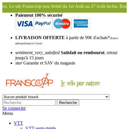
a fermé du 1er Août au 27 Août inclus. Bonnes vacances !
Franscoop,
Paiement 100% sécurisé
LIVRAISON OFFERTE
à partir de 99€ d'achats*
(France
métropolitaine et Corse)
sentiment_very_satisfied
Satisfait ou remboursé
, retour
jusqu'à 15 jours
star
Garantie et SAV du magasin
Recherche
Se connecter
Menu
VTT
VTT semi-rigide