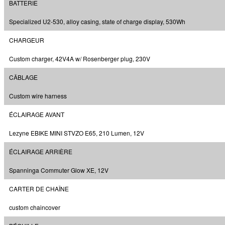
BATTERIE
Specialized U2-530, alloy casing, state of charge display, 530Wh
CHARGEUR
Custom charger, 42V4A w/ Rosenberger plug, 230V
CÂBLAGE
Custom wire harness
ÉCLAIRAGE AVANT
Lezyne EBIKE MINI STVZO E65, 210 Lumen, 12V
ÉCLAIRAGE ARRIÈRE
Spanninga Commuter Glow XE, 12V
CARTER DE CHAÎNE
custom chaincover