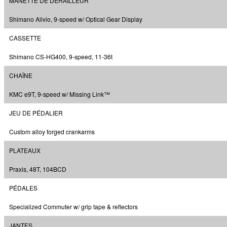
MANETTE DE DÉRAILLEUR
Shimano Alivio, 9-speed w/ Optical Gear Display
CASSETTE
Shimano CS-HG400, 9-speed, 11-36t
CHAÎNE
KMC e9T, 9-speed w/ Missing Link™
JEU DE PÉDALIER
Custom alloy forged crankarms
PLATEAUX
Praxis, 48T, 104BCD
PÉDALES
Specialized Commuter w/ grip tape & reflectors
JANTES