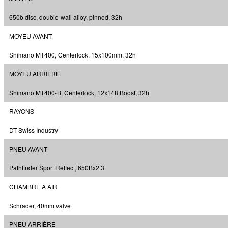
650b disc, double-wall alloy, pinned, 32h
MOYEU AVANT
Shimano MT400, Centerlock, 15x100mm, 32h
MOYEU ARRIÈRE
Shimano MT400-B, Centerlock, 12x148 Boost, 32h
RAYONS
DT Swiss Industry
PNEU AVANT
Pathfinder Sport Reflect, 650Bx2.3
CHAMBRE À AIR
Schrader, 40mm valve
PNEU ARRIÈRE