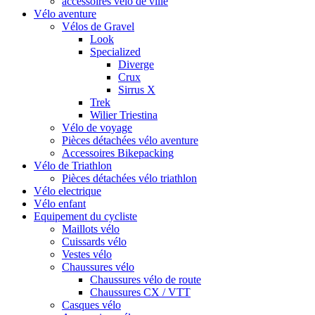
accessoires vélo de ville
Vélo aventure
Vélos de Gravel
Look
Specialized
Diverge
Crux
Sirrus X
Trek
Wilier Triestina
Vélo de voyage
Pièces détachées vélo aventure
Accessoires Bikepacking
Vélo de Triathlon
Pièces détachées vélo triathlon
Vélo electrique
Vélo enfant
Equipement du cycliste
Maillots vélo
Cuissards vélo
Vestes vélo
Chaussures vélo
Chaussures vélo de route
Chaussures CX / VTT
Casques vélo