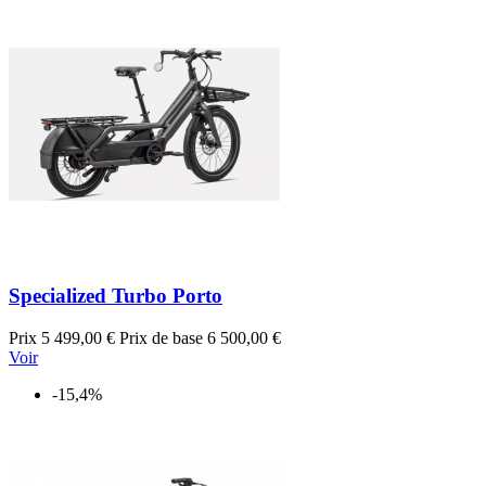
Specialized Turbo Porto
Prix
5 499,00 €
Prix de base
6 500,00 €
Voir
-15,4%