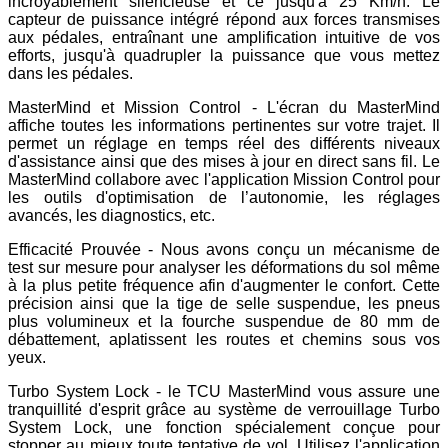
incroyablement silencieuse et ce jusqu'à 25 Km/h. Le
capteur de puissance intégré répond aux forces transmises
aux pédales, entraînant une amplification intuitive de vos
efforts, jusqu'à quadrupler la puissance que vous mettez
dans les pédales.
MasterMind et Mission Control - L'écran du MasterMind
affiche toutes les informations pertinentes sur votre trajet. Il
permet un réglage en temps réel des différents niveaux
d'assistance ainsi que des mises à jour en direct sans fil. Le
MasterMind collabore avec l'application Mission Control pour
les outils d'optimisation de l’autonomie, les réglages
avancés, les diagnostics, etc.
Efficacité Prouvée - Nous avons conçu un mécanisme de
test sur mesure pour analyser les déformations du sol même
à la plus petite fréquence afin d'augmenter le confort. Cette
précision ainsi que la tige de selle suspendue, les pneus
plus volumineux et la fourche suspendue de 80 mm de
débattement, aplatissent les routes et chemins sous vos
yeux.
Turbo System Lock - le TCU MasterMind vous assure une
tranquillité d'esprit grâce au système de verrouillage Turbo
System Lock, une fonction spécialement conçue pour
stopper au mieux toute tentative de vol. Utilisez l'application