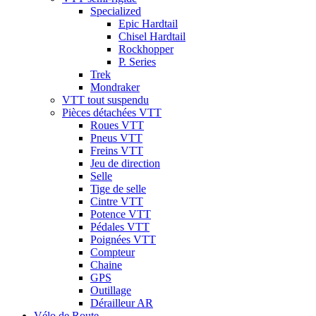
Specialized
Epic Hardtail
Chisel Hardtail
Rockhopper
P. Series
Trek
Mondraker
VTT tout suspendu
Pièces détachées VTT
Roues VTT
Pneus VTT
Freins VTT
Jeu de direction
Selle
Tige de selle
Cintre VTT
Potence VTT
Pédales VTT
Poignées VTT
Compteur
Chaine
GPS
Outillage
Dérailleur AR
Vélo de Route