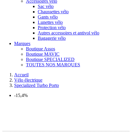
Accessoires vélo
Sac vélo
Chaussettes vélo
Gants vélo
Lunettes vélo
Protection vélo
Autres accessoires et antivol vélo
Bagagerie vélo
Marques
Boutique Assos
Boutique MAVIC
Boutique SPECIALIZED
TOUTES NOS MARQUES
Accueil
Vélo électrique
Specialized Turbo Porto
-15,4%