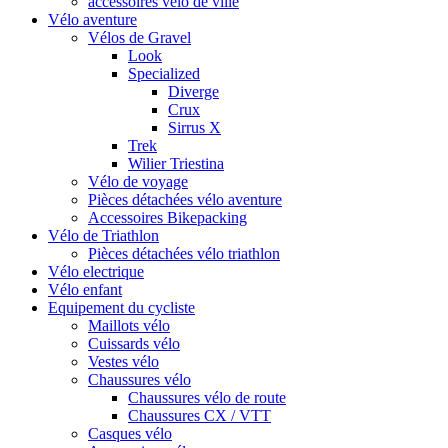
accessoires vélo de ville
Vélo aventure
Vélos de Gravel
Look
Specialized
Diverge
Crux
Sirrus X
Trek
Wilier Triestina
Vélo de voyage
Pièces détachées vélo aventure
Accessoires Bikepacking
Vélo de Triathlon
Pièces détachées vélo triathlon
Vélo electrique
Vélo enfant
Equipement du cycliste
Maillots vélo
Cuissards vélo
Vestes vélo
Chaussures vélo
Chaussures vélo de route
Chaussures CX / VTT
Casques vélo