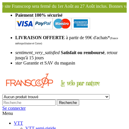
 du 1er Août au 27 Août inclus. Bonnes vacances !
Franscoop, le plu
Paiement 100% sécurisé
LIVRAISON OFFERTE
à partir de 99€ d'achats*
(France
métropolitaine et Corse)
sentiment_very_satisfied
Satisfait ou remboursé
, retour
jusqu'à 15 jours
star
Garantie et SAV du magasin
Recherche
Se connecter
Menu
VTT
VTT semi-rigide