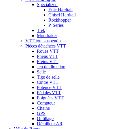
Specialized
Epic Hardtail
Chisel Hardtail
Rockhopper
P. Series
Trek
Mondraker
VTT tout suspendu
Pièces détachées VTT
Roues VTT
Pneus VTT
Freins VTT
Jeu de direction
Selle
Tige de selle
Cintre VTT
Potence VTT
Pédales VTT
Poignées VTT
Compteur
Chaine
GPS
Outillage
Dérailleur AR
Vélo de Route