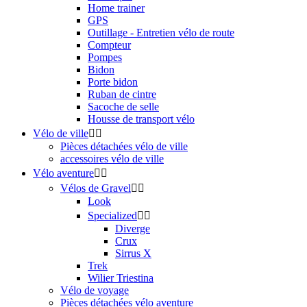
Home trainer
GPS
Outillage - Entretien vélo de route
Compteur
Pompes
Bidon
Porte bidon
Ruban de cintre
Sacoche de selle
Housse de transport vélo
Vélo de ville


Pièces détachées vélo de ville
accessoires vélo de ville
Vélo aventure


Vélos de Gravel


Look
Specialized


Diverge
Crux
Sirrus X
Trek
Wilier Triestina
Vélo de voyage
Pièces détachées vélo aventure