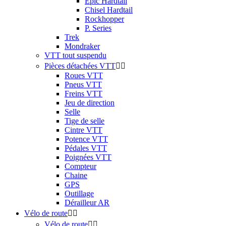
Epic Hardtail
Chisel Hardtail
Rockhopper
P. Series
Trek
Mondraker
VTT tout suspendu
Pièces détachées VTT


Roues VTT
Pneus VTT
Freins VTT
Jeu de direction
Selle
Tige de selle
Cintre VTT
Potence VTT
Pédales VTT
Poignées VTT
Compteur
Chaine
GPS
Outillage
Dérailleur AR
Vélo de route


Vélo de route

