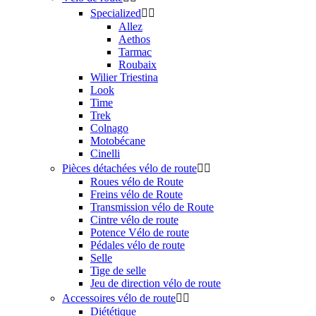
Specialized


Allez
Aethos
Tarmac
Roubaix
Wilier Triestina
Look
Time
Trek
Colnago
Motobécane
Cinelli
Pièces détachées vélo de route


Roues vélo de Route
Freins vélo de Route
Transmission vélo de Route
Cintre vélo de route
Potence Vélo de route
Pédales vélo de route
Selle
Tige de selle
Jeu de direction vélo de route
Accessoires vélo de route


Diététique