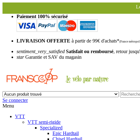
Le magasin Franscoop sera
Paiement 100% sécurisé
LIVRAISON OFFERTE
à partir de 99€ d'achats*
(France métropoli
sentiment_very_satisfied
Satisfait ou remboursé
, retour jusqu
star
Garantie et SAV du magasin
Se connecter
Menu
VTT
VTT semi-rigide
Specialized
Epic Hardtail
Chisel Hardtail