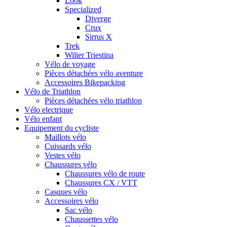
Look
Specialized
Diverge
Crux
Sirrus X
Trek
Wilier Triestina
Vélo de voyage
Pièces détachées vélo aventure
Accessoires Bikepacking
Vélo de Triathlon
Pièces détachées vélo triathlon
Vélo electrique
Vélo enfant
Equipement du cycliste
Maillots vélo
Cuissards vélo
Vestes vélo
Chaussures vélo
Chaussures vélo de route
Chaussures CX / VTT
Casques vélo
Accessoires vélo
Sac vélo
Chaussettes vélo