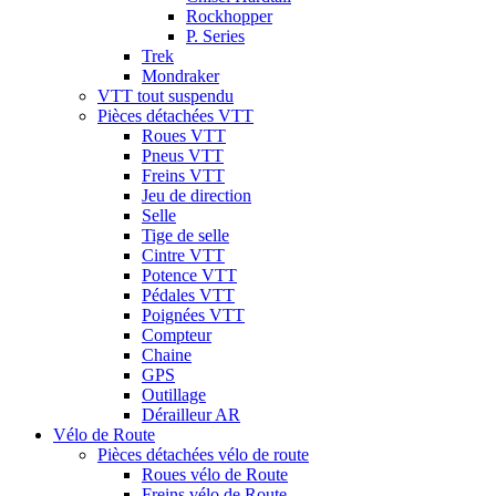
Rockhopper
P. Series
Trek
Mondraker
VTT tout suspendu
Pièces détachées VTT
Roues VTT
Pneus VTT
Freins VTT
Jeu de direction
Selle
Tige de selle
Cintre VTT
Potence VTT
Pédales VTT
Poignées VTT
Compteur
Chaine
GPS
Outillage
Dérailleur AR
Vélo de Route
Pièces détachées vélo de route
Roues vélo de Route
Freins vélo de Route