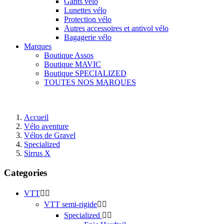
Gants vélo
Lunettes vélo
Protection vélo
Autres accessoires et antivol vélo
Bagagerie vélo
Marques
Boutique Assos
Boutique MAVIC
Boutique SPECIALIZED
TOUTES NOS MARQUES
Accueil
Vélo aventure
Vélos de Gravel
Specialized
Sirrus X
Categories
VTT


VTT semi-rigide


Specialized

