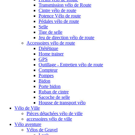
Transmission vélo de Route
Cintre vélo de route
Potence Vélo de route
Pédales vélo de route
Selle
Tige de selle
Jeu de direction vélo de route
Accessoires vélo de route
Diététique
Home trainer
GPS
Outillage - Entretien vélo de route
Compteur
Pompes
Bidon
Porte bidon
Ruban de cintre
Sacoche de selle
Housse de transport vélo
Vélo de Ville
Pièces détachées vélo de ville
accessoires vélo de ville
Vélo aventure
Vélos de Gravel