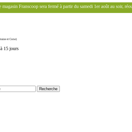
 fermé à partir du samedi 1er août au soir, réouverture le mardi 1er 
taine et Corse)
'à 15 jours
Recherche