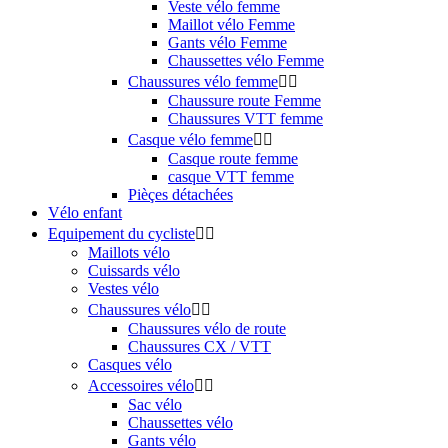
Veste vélo femme
Maillot vélo Femme
Gants vélo Femme
Chaussettes vélo Femme
Chaussures vélo femme


Chaussure route Femme
Chaussures VTT femme
Casque vélo femme


Casque route femme
casque VTT femme
Pièçes détachées
Vélo enfant
Equipement du cycliste


Maillots vélo
Cuissards vélo
Vestes vélo
Chaussures vélo


Chaussures vélo de route
Chaussures CX / VTT
Casques vélo
Accessoires vélo


Sac vélo
Chaussettes vélo
Gants vélo