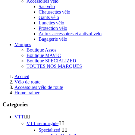
Accessoires vélo
Sac vélo
Chaussettes vélo
Gants vélo
Lunettes vélo
Protection vélo
Autres accessoires et antivol vélo
Bagagerie vélo
Marques
Boutique Assos
Boutique MAVIC
Boutique SPECIALIZED
TOUTES NOS MARQUES
Accueil
Vélo de route
Accessoires vélo de route
Home trainer
Categories
VTT


VTT semi-rigide


Specialized

