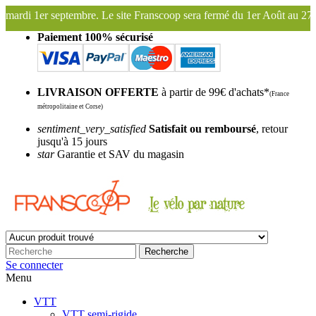
e. Le site Franscoop sera fermé du 1er Août au 27 Août inclus. Bonnes 
Paiement 100% sécurisé
LIVRAISON OFFERTE
à partir de 99€ d'achats*
(France
métropolitaine et Corse)
sentiment_very_satisfied
Satisfait ou remboursé
, retour
jusqu'à 15 jours
star
Garantie et SAV du magasin
Recherche
Se connecter
Menu
VTT
VTT semi-rigide