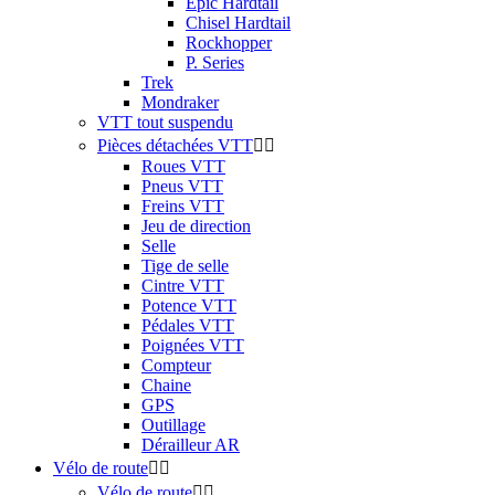
Epic Hardtail
Chisel Hardtail
Rockhopper
P. Series
Trek
Mondraker
VTT tout suspendu
Pièces détachées VTT


Roues VTT
Pneus VTT
Freins VTT
Jeu de direction
Selle
Tige de selle
Cintre VTT
Potence VTT
Pédales VTT
Poignées VTT
Compteur
Chaine
GPS
Outillage
Dérailleur AR
Vélo de route


Vélo de route

