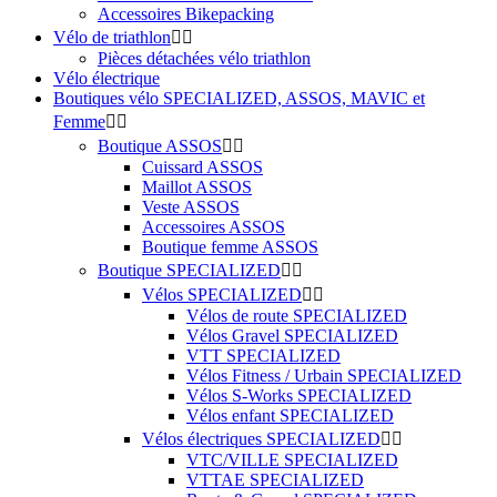
Accessoires Bikepacking
Vélo de triathlon


Pièces détachées vélo triathlon
Vélo électrique
Boutiques vélo SPECIALIZED, ASSOS, MAVIC et
Femme


Boutique ASSOS


Cuissard ASSOS
Maillot ASSOS
Veste ASSOS
Accessoires ASSOS
Boutique femme ASSOS
Boutique SPECIALIZED


Vélos SPECIALIZED


Vélos de route SPECIALIZED
Vélos Gravel SPECIALIZED
VTT SPECIALIZED
Vélos Fitness / Urbain SPECIALIZED
Vélos S-Works SPECIALIZED
Vélos enfant SPECIALIZED
Vélos électriques SPECIALIZED


VTC/VILLE SPECIALIZED
VTTAE SPECIALIZED