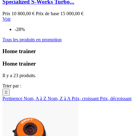
Specialized S-Works Turbo...
Prix
10 800,00 €
Prix de base
15 000,00 €
Voir
-28%
Tous les produits en promotion
Home trainer
Home trainer
Il y a 23 produits.
Trier par :

Pertinence
Nom, A à Z
Nom, Z à A
Prix, croissant
Prix, décroissant