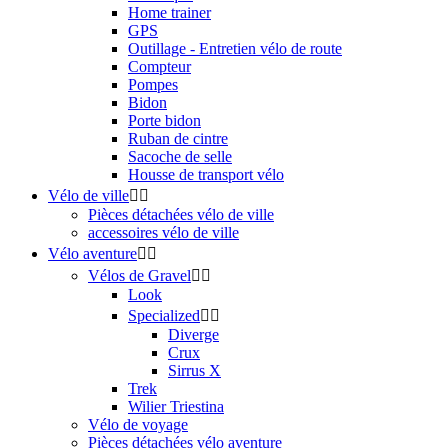
Home trainer
GPS
Outillage - Entretien vélo de route
Compteur
Pompes
Bidon
Porte bidon
Ruban de cintre
Sacoche de selle
Housse de transport vélo
Vélo de ville


Pièces détachées vélo de ville
accessoires vélo de ville
Vélo aventure


Vélos de Gravel


Look
Specialized


Diverge
Crux
Sirrus X
Trek
Wilier Triestina
Vélo de voyage
Pièces détachées vélo aventure