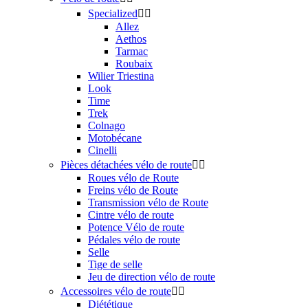
Specialized


Allez
Aethos
Tarmac
Roubaix
Wilier Triestina
Look
Time
Trek
Colnago
Motobécane
Cinelli
Pièces détachées vélo de route


Roues vélo de Route
Freins vélo de Route
Transmission vélo de Route
Cintre vélo de route
Potence Vélo de route
Pédales vélo de route
Selle
Tige de selle
Jeu de direction vélo de route
Accessoires vélo de route


Diététique