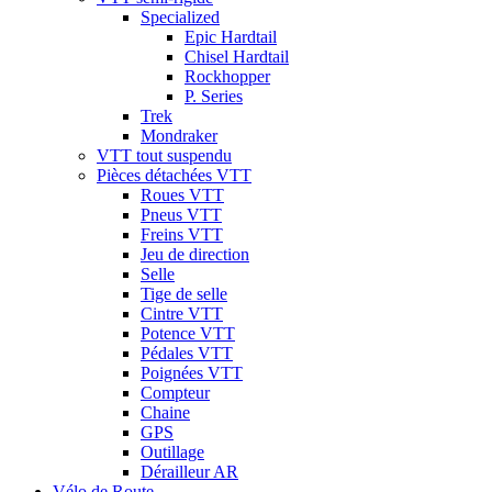
Specialized
Epic Hardtail
Chisel Hardtail
Rockhopper
P. Series
Trek
Mondraker
VTT tout suspendu
Pièces détachées VTT
Roues VTT
Pneus VTT
Freins VTT
Jeu de direction
Selle
Tige de selle
Cintre VTT
Potence VTT
Pédales VTT
Poignées VTT
Compteur
Chaine
GPS
Outillage
Dérailleur AR
Vélo de Route