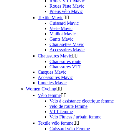
Roues VTT Mavic
Roues Piste Mavic
Pneus vélo Mavic
Textile Mavic


Cuissard Mavic
Veste Mavic
Maillot Mavic
Gants Mavic
Chaussettes Mavic
Accessoires Mavic
Chaussures Mavic


Chaussures route
Chaussures VTT
Casques Mavic
Accessoires Mavic
Lunettes Mavic
Women Cycling


Vélo femme


Velo à assistance électrique femme
velo de route femme
VTT femme
Velo Fitness / urbain femme
Textile vélo femme


Cuissard vélo Femme