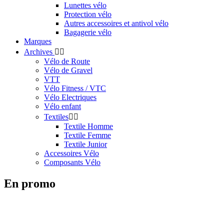
Lunettes vélo
Protection vélo
Autres accessoires et antivol vélo
Bagagerie vélo
Marques
Archives


Vélo de Route
Vélo de Gravel
VTT
Vélo Fitness / VTC
Vélo Electriques
Vélo enfant
Textiles


Textile Homme
Textile Femme
Textile Junior
Accessoires Vélo
Composants Vélo
En promo