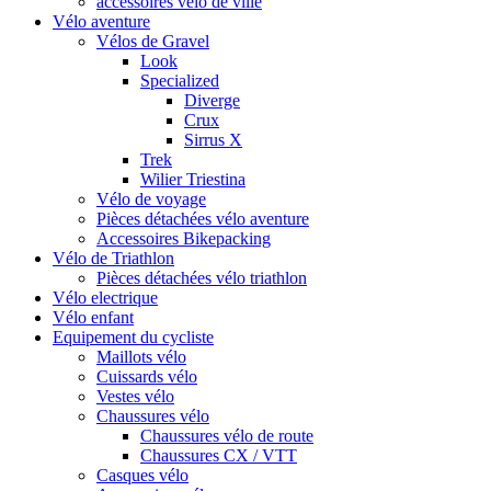
accessoires vélo de ville
Vélo aventure
Vélos de Gravel
Look
Specialized
Diverge
Crux
Sirrus X
Trek
Wilier Triestina
Vélo de voyage
Pièces détachées vélo aventure
Accessoires Bikepacking
Vélo de Triathlon
Pièces détachées vélo triathlon
Vélo electrique
Vélo enfant
Equipement du cycliste
Maillots vélo
Cuissards vélo
Vestes vélo
Chaussures vélo
Chaussures vélo de route
Chaussures CX / VTT
Casques vélo