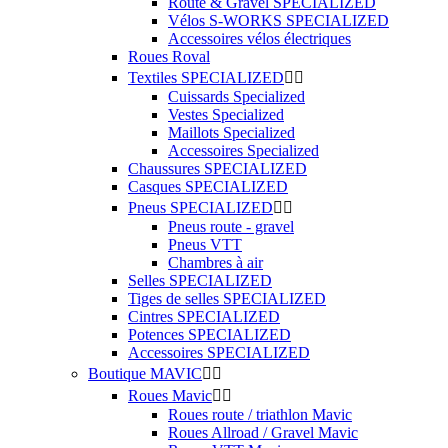
Route & Gravel SPECIALIZED
Vélos S-WORKS SPECIALIZED
Accessoires vélos électriques
Roues Roval
Textiles SPECIALIZED


Cuissards Specialized
Vestes Specialized
Maillots Specialized
Accessoires Specialized
Chaussures SPECIALIZED
Casques SPECIALIZED
Pneus SPECIALIZED


Pneus route - gravel
Pneus VTT
Chambres à air
Selles SPECIALIZED
Tiges de selles SPECIALIZED
Cintres SPECIALIZED
Potences SPECIALIZED
Accessoires SPECIALIZED
Boutique MAVIC


Roues Mavic


Roues route / triathlon Mavic
Roues Allroad / Gravel Mavic