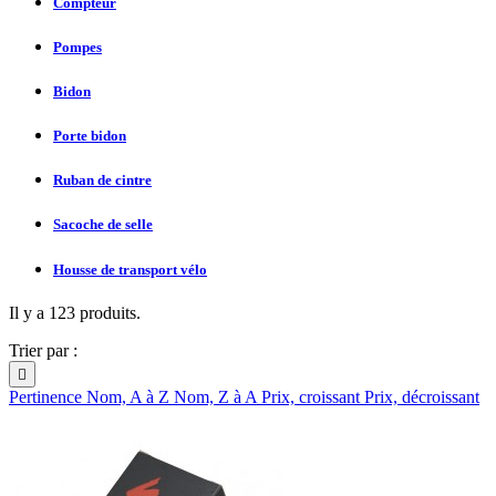
Compteur
Pompes
Bidon
Porte bidon
Ruban de cintre
Sacoche de selle
Housse de transport vélo
Il y a 123 produits.
Trier par :

Pertinence
Nom, A à Z
Nom, Z à A
Prix, croissant
Prix, décroissant