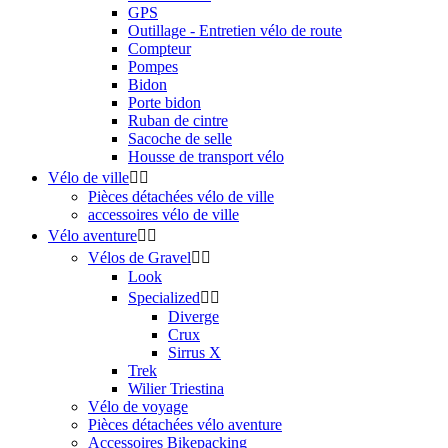
GPS
Outillage - Entretien vélo de route
Compteur
Pompes
Bidon
Porte bidon
Ruban de cintre
Sacoche de selle
Housse de transport vélo
Vélo de ville


Pièces détachées vélo de ville
accessoires vélo de ville
Vélo aventure


Vélos de Gravel


Look
Specialized


Diverge
Crux
Sirrus X
Trek
Wilier Triestina
Vélo de voyage
Pièces détachées vélo aventure
Accessoires Bikepacking