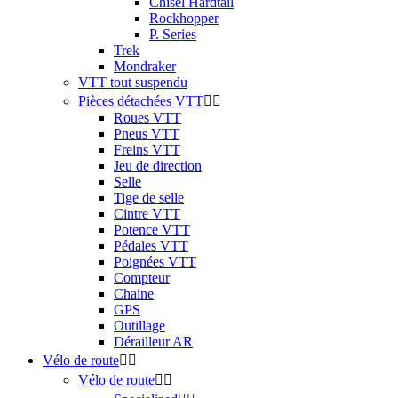
Chisel Hardtail
Rockhopper
P. Series
Trek
Mondraker
VTT tout suspendu
Pièces détachées VTT


Roues VTT
Pneus VTT
Freins VTT
Jeu de direction
Selle
Tige de selle
Cintre VTT
Potence VTT
Pédales VTT
Poignées VTT
Compteur
Chaine
GPS
Outillage
Dérailleur AR
Vélo de route


Vélo de route

