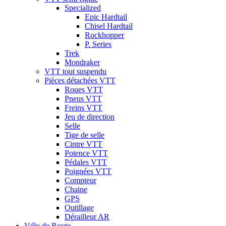
Specialized
Epic Hardtail
Chisel Hardtail
Rockhopper
P. Series
Trek
Mondraker
VTT tout suspendu
Pièces détachées VTT
Roues VTT
Pneus VTT
Freins VTT
Jeu de direction
Selle
Tige de selle
Cintre VTT
Potence VTT
Pédales VTT
Poignées VTT
Compteur
Chaine
GPS
Outillage
Dérailleur AR
Vélo de Route