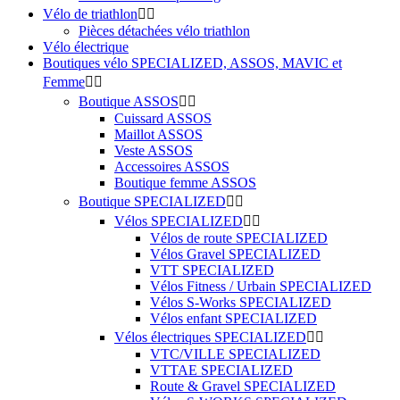
Vélo de triathlon


Pièces détachées vélo triathlon
Vélo électrique
Boutiques vélo SPECIALIZED, ASSOS, MAVIC et
Femme


Boutique ASSOS


Cuissard ASSOS
Maillot ASSOS
Veste ASSOS
Accessoires ASSOS
Boutique femme ASSOS
Boutique SPECIALIZED


Vélos SPECIALIZED


Vélos de route SPECIALIZED
Vélos Gravel SPECIALIZED
VTT SPECIALIZED
Vélos Fitness / Urbain SPECIALIZED
Vélos S-Works SPECIALIZED
Vélos enfant SPECIALIZED
Vélos électriques SPECIALIZED


VTC/VILLE SPECIALIZED
VTTAE SPECIALIZED
Route & Gravel SPECIALIZED