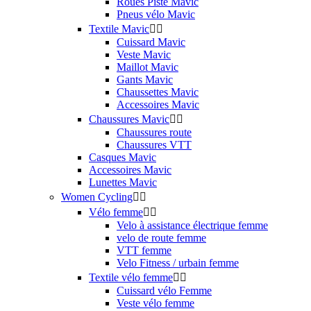
Roues Piste Mavic
Pneus vélo Mavic
Textile Mavic


Cuissard Mavic
Veste Mavic
Maillot Mavic
Gants Mavic
Chaussettes Mavic
Accessoires Mavic
Chaussures Mavic


Chaussures route
Chaussures VTT
Casques Mavic
Accessoires Mavic
Lunettes Mavic
Women Cycling


Vélo femme


Velo à assistance électrique femme
velo de route femme
VTT femme
Velo Fitness / urbain femme
Textile vélo femme


Cuissard vélo Femme
Veste vélo femme