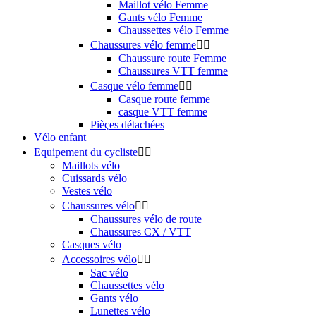
Maillot vélo Femme
Gants vélo Femme
Chaussettes vélo Femme
Chaussures vélo femme


Chaussure route Femme
Chaussures VTT femme
Casque vélo femme


Casque route femme
casque VTT femme
Pièçes détachées
Vélo enfant
Equipement du cycliste


Maillots vélo
Cuissards vélo
Vestes vélo
Chaussures vélo


Chaussures vélo de route
Chaussures CX / VTT
Casques vélo
Accessoires vélo


Sac vélo
Chaussettes vélo
Gants vélo
Lunettes vélo