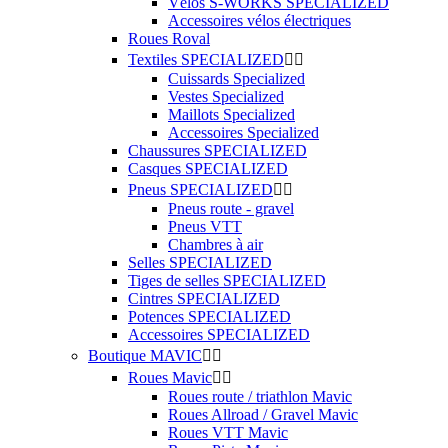
Vélos S-WORKS SPECIALIZED
Accessoires vélos électriques
Roues Roval
Textiles SPECIALIZED


Cuissards Specialized
Vestes Specialized
Maillots Specialized
Accessoires Specialized
Chaussures SPECIALIZED
Casques SPECIALIZED
Pneus SPECIALIZED


Pneus route - gravel
Pneus VTT
Chambres à air
Selles SPECIALIZED
Tiges de selles SPECIALIZED
Cintres SPECIALIZED
Potences SPECIALIZED
Accessoires SPECIALIZED
Boutique MAVIC


Roues Mavic


Roues route / triathlon Mavic
Roues Allroad / Gravel Mavic
Roues VTT Mavic