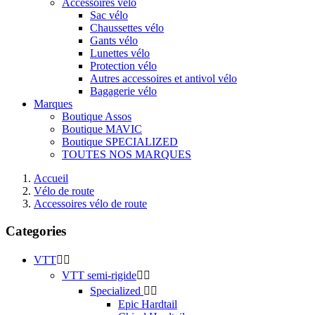
Accessoires vélo
Sac vélo
Chaussettes vélo
Gants vélo
Lunettes vélo
Protection vélo
Autres accessoires et antivol vélo
Bagagerie vélo
Marques
Boutique Assos
Boutique MAVIC
Boutique SPECIALIZED
TOUTES NOS MARQUES
Accueil
Vélo de route
Accessoires vélo de route
Categories
VTT


VTT semi-rigide


Specialized


Epic Hardtail