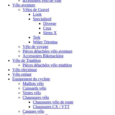
accessoires vélo de ville
Vélo aventure
Vélos de Gravel
Look
Specialized
Diverge
Crux
Sirrus X
Trek
Wilier Triestina
Vélo de voyage
Pièces détachées vélo aventure
Accessoires Bikepacking
Vélo de Triathlon
Pièces détachées vélo triathlon
Vélo electrique
Vélo enfant
Equipement du cycliste
Maillots vélo
Cuissards vélo
Vestes vélo
Chaussures vélo
Chaussures vélo de route
Chaussures CX / VTT
Casques vélo