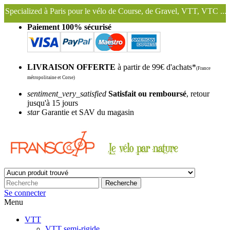
ris pour le vélo de Course, de Gravel, VTT, VTC ...
Nous conservons
Paiement 100% sécurisé
LIVRAISON OFFERTE
à partir de 99€ d'achats*
(France
métropolitaine et Corse)
sentiment_very_satisfied
Satisfait ou remboursé
, retour
jusqu'à 15 jours
star
Garantie et SAV du magasin
Recherche
Se connecter
Menu
VTT
VTT semi-rigide