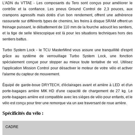
L'ADN du VTTAE - Les composants du Tero sont conçus pour améliorer le
contrôle et la confiance. Les pneus Ground Control de 2,3 pouces, aux
crampons agressifs mais dotés d’un bon rendement, offrent une adhérence
rassurante sur différents types de chemins, les freins à disque SRAM offrent un
freinage puissant, le débattement de 110 mm de la fourche adoucit les sentiers,
et la tige de selle télescopique est là pour les situations techniques hors des
sentiers battus.
Turbo System Lock - le TCU MasterMind vous assure une tranquillité d'esprit
grâce au système de verrouillage Turbo System Lock, une fonction
spécialement conçue pour stopper au mieux toute tentative de vol. Utilisez
l'application Mission Control pour désactiver le moteur de votre vélo et activer
l'alarme du capteur de mouvement.
Équipé de garde-boue DRYTECH, d'éclairages avant et arrière à LED et d'un
porte-bagages arrière MIK HD d'une capacité de chargement de 27 kg. Le
porte-bagages arrière est compatible avec les sièges de vélo pour enfants, et le
vélo est conçu pour tirer une remorque via un axe traversant de roue arrière.
Spécificités du vélo :
CADRE