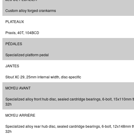
Custom alloy forged crankarms
PLATEAUX
Praxis, 40T, 104BCD
PÉDALES
Specialized platform pedal
JANTES
Stout XC 29, 25mm internal width, disc-specific
MOYEU AVANT
Specialized alloy front hub disc, sealed cardridge bearings, 6-bolt, 15x110mm t
32h
MOYEU ARRIÈRE
Specialized alloy rear hub disc, sealed cardridge bearings, 6-bolt, 12x148mm t
32h