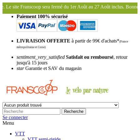
fermé du 1er Août au 27 Août inclus. Bonnes vacances !
Franscoop, l
Paiement 100% sécurisé
LIVRAISON OFFERTE
à partir de 99€ d'achats*
(France
métropolitaine et Corse)
sentiment_very_satisfied
Satisfait ou remboursé
, retour
jusqu'à 15 jours
star
Garantie et SAV du magasin
Recherche
Se connecter
Menu
VTT
VTT semi-rigide