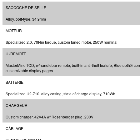
SACCOCHE DE SELLE
Alloy, bolt-type, 34.9mm
MOTEUR
Specialized 2.0, 70Nm torque, custom tuned motor, 250W nominal
UI/REMOTE
MasterMind TCD, w/handlebar remote, built-in anti-theft feature, Bluetooth® conn
customizable display pages
BATTERIE
Specialized U2-710, alloy casing, state of charge display, 710Wh
CHARGEUR
Custom charger, 42V4A w/ Rosenberger plug, 230V
CÂBLAGE
Custom wire harness