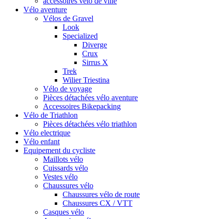
accessoires vélo de ville
Vélo aventure
Vélos de Gravel
Look
Specialized
Diverge
Crux
Sirrus X
Trek
Wilier Triestina
Vélo de voyage
Pièces détachées vélo aventure
Accessoires Bikepacking
Vélo de Triathlon
Pièces détachées vélo triathlon
Vélo electrique
Vélo enfant
Equipement du cycliste
Maillots vélo
Cuissards vélo
Vestes vélo
Chaussures vélo
Chaussures vélo de route
Chaussures CX / VTT
Casques vélo