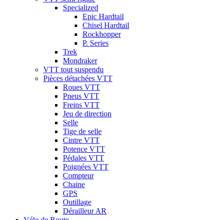
Specialized
Epic Hardtail
Chisel Hardtail
Rockhopper
P. Series
Trek
Mondraker
VTT tout suspendu
Pièces détachées VTT
Roues VTT
Pneus VTT
Freins VTT
Jeu de direction
Selle
Tige de selle
Cintre VTT
Potence VTT
Pédales VTT
Poignées VTT
Compteur
Chaine
GPS
Outillage
Dérailleur AR
Vélo de Route