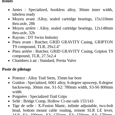
Roues
Jantes : Specialized, hookless alloy, 30mm inner width,
tubeless ready
Moyeu avant :Alloy, sealed cartridge bearings, 15x110mm
thru-axle, 28h
Moyeu arrière : Alloy, sealed cartridge bearings, 12x148mm
thru-axle, 32h
Rayons : DT Swiss Industry
Pneu avant : Butcher, GRID GRAVITY Casing, GRIPTON
T9 compound, TLR, 29x2.4"
Pneu arrière : Butcher, GRID GRAVITY Casing, Gripton T9
compound, TLR, 27.5x2.4
Chambres à air : Standard, Presta Valve
Poste de pilotage
Potence : Alloy Trail Stem, 35mm bar bore
Guidon : Specialized, 6061 alloy, 6-degree upsweep, 8-degree
backsweep, 30mm rise, S1-S2: 780mm width, S3-S6 800mm
width
Poignées : Specialized Trail Grips
Selle : Bridge Comp, Hollow Cr-mo rails 155/143
Tige de selle : X-Fusion Manic, infinite adjustable, two-bolt
head, bottom mount cable routing, remote SLR LE lever,
34.9, S1: 100mm, S2: 125mm, S3: 150mm, S4: 170mm,