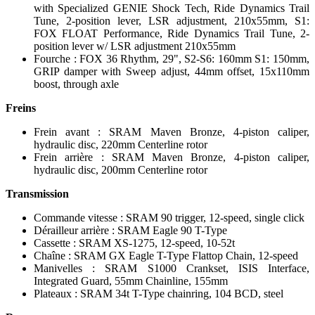
with Specialized GENIE Shock Tech, Ride Dynamics Trail
Tune, 2-position lever, LSR adjustment, 210x55mm, S1:
FOX FLOAT Performance, Ride Dynamics Trail Tune, 2-
position lever w/ LSR adjustment 210x55mm
Fourche : FOX 36 Rhythm, 29", S2-S6: 160mm S1: 150mm,
GRIP damper with Sweep adjust, 44mm offset, 15x110mm
boost, through axle
Freins
Frein avant : SRAM Maven Bronze, 4-piston caliper,
hydraulic disc, 220mm Centerline rotor
Frein arrière : SRAM Maven Bronze, 4-piston caliper,
hydraulic disc, 200mm Centerline rotor
Transmission
Commande vitesse : SRAM 90 trigger, 12-speed, single click
Dérailleur arrière : SRAM Eagle 90 T-Type
Cassette : SRAM XS-1275, 12-speed, 10-52t
Chaîne : SRAM GX Eagle T-Type Flattop Chain, 12-speed
Manivelles : SRAM S1000 Crankset, ISIS Interface,
Integrated Guard, 55mm Chainline, 155mm
Plateaux : SRAM 34t T-Type chainring, 104 BCD, steel