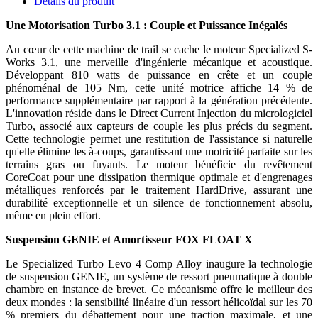
Détails du produit
Une Motorisation Turbo 3.1 : Couple et Puissance Inégalés
Au cœur de cette machine de trail se cache le moteur Specialized S-
Works 3.1, une merveille d'ingénierie mécanique et acoustique.
Développant 810 watts de puissance en crête et un couple
phénoménal de 105 Nm, cette unité motrice affiche 14 % de
performance supplémentaire par rapport à la génération précédente.
L'innovation réside dans le Direct Current Injection du micrologiciel
Turbo, associé aux capteurs de couple les plus précis du segment.
Cette technologie permet une restitution de l'assistance si naturelle
qu'elle élimine les à-coups, garantissant une motricité parfaite sur les
terrains gras ou fuyants. Le moteur bénéficie du revêtement
CoreCoat pour une dissipation thermique optimale et d'engrenages
métalliques renforcés par le traitement HardDrive, assurant une
durabilité exceptionnelle et un silence de fonctionnement absolu,
même en plein effort.
Suspension GENIE et Amortisseur FOX FLOAT X
Le Specialized Turbo Levo 4 Comp Alloy inaugure la technologie
de suspension GENIE, un système de ressort pneumatique à double
chambre en instance de brevet. Ce mécanisme offre le meilleur des
deux mondes : la sensibilité linéaire d'un ressort hélicoïdal sur les 70
% premiers du débattement pour une traction maximale, et une