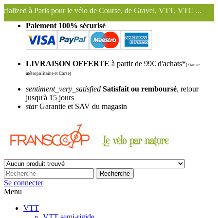
our le vélo de Course, de Gravel, VTT, VTC ...
Nous conservons et ut
Paiement 100% sécurisé
LIVRAISON OFFERTE
à partir de 99€ d'achats*
(France
métropolitaine et Corse)
sentiment_very_satisfied
Satisfait ou remboursé
, retour
jusqu'à 15 jours
star
Garantie et SAV du magasin
Recherche
Se connecter
Menu
VTT
VTT semi-rigide