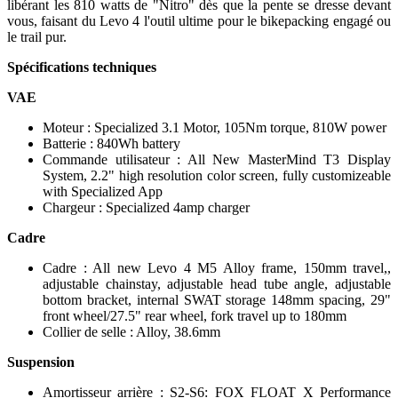
libérant les 810 watts de "Nitro" dès que la pente se dresse devant
vous, faisant du Levo 4 l'outil ultime pour le bikepacking engagé ou
le trail pur.
Spécifications techniques
VAE
Moteur : Specialized 3.1 Motor, 105Nm torque, 810W power
Batterie : 840Wh battery
Commande utilisateur : All New MasterMind T3 Display
System, 2.2" high resolution color screen, fully customizeable
with Specialized App
Chargeur : Specialized 4amp charger
Cadre
Cadre : All new Levo 4 M5 Alloy frame, 150mm travel,,
adjustable chainstay, adjustable head tube angle, adjustable
bottom bracket, internal SWAT storage 148mm spacing, 29"
front wheel/27.5" rear wheel, fork travel up to 180mm
Collier de selle : Alloy, 38.6mm
Suspension
Amortisseur arrière : S2-S6: FOX FLOAT X Performance