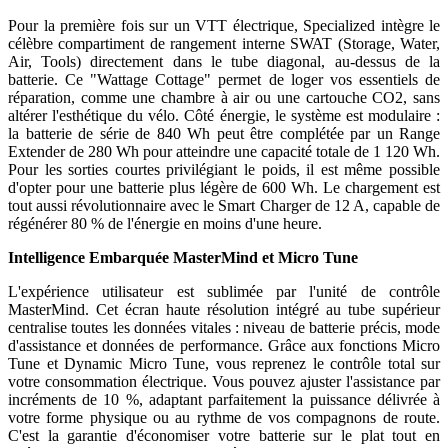
Pour la première fois sur un VTT électrique, Specialized intègre le
célèbre compartiment de rangement interne SWAT (Storage, Water,
Air, Tools) directement dans le tube diagonal, au-dessus de la
batterie. Ce "Wattage Cottage" permet de loger vos essentiels de
réparation, comme une chambre à air ou une cartouche CO2, sans
altérer l'esthétique du vélo. Côté énergie, le système est modulaire :
la batterie de série de 840 Wh peut être complétée par un Range
Extender de 280 Wh pour atteindre une capacité totale de 1 120 Wh.
Pour les sorties courtes privilégiant le poids, il est même possible
d'opter pour une batterie plus légère de 600 Wh. Le chargement est
tout aussi révolutionnaire avec le Smart Charger de 12 A, capable de
régénérer 80 % de l'énergie en moins d'une heure.
Intelligence Embarquée MasterMind et Micro Tune
L'expérience utilisateur est sublimée par l'unité de contrôle
MasterMind. Cet écran haute résolution intégré au tube supérieur
centralise toutes les données vitales : niveau de batterie précis, mode
d'assistance et données de performance. Grâce aux fonctions Micro
Tune et Dynamic Micro Tune, vous reprenez le contrôle total sur
votre consommation électrique. Vous pouvez ajuster l'assistance par
incréments de 10 %, adaptant parfaitement la puissance délivrée à
votre forme physique ou au rythme de vos compagnons de route.
C'est la garantie d'économiser votre batterie sur le plat tout en