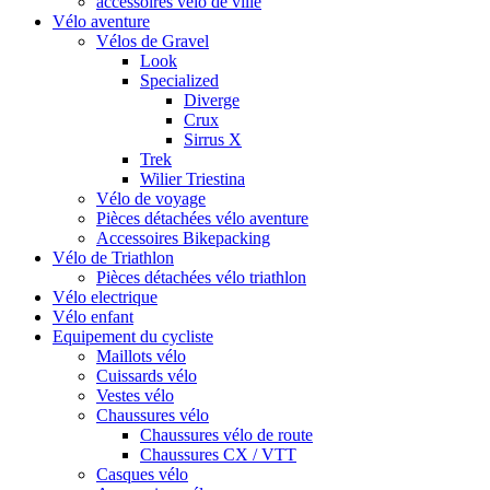
accessoires vélo de ville
Vélo aventure
Vélos de Gravel
Look
Specialized
Diverge
Crux
Sirrus X
Trek
Wilier Triestina
Vélo de voyage
Pièces détachées vélo aventure
Accessoires Bikepacking
Vélo de Triathlon
Pièces détachées vélo triathlon
Vélo electrique
Vélo enfant
Equipement du cycliste
Maillots vélo
Cuissards vélo
Vestes vélo
Chaussures vélo
Chaussures vélo de route
Chaussures CX / VTT
Casques vélo