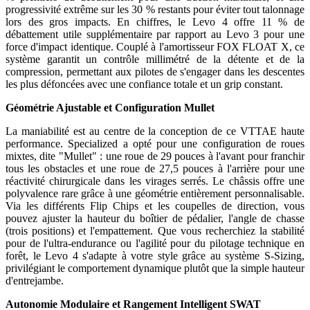
progressivité extrême sur les 30 % restants pour éviter tout talonnage
lors des gros impacts. En chiffres, le Levo 4 offre 11 % de
débattement utile supplémentaire par rapport au Levo 3 pour une
force d'impact identique. Couplé à l'amortisseur FOX FLOAT X, ce
système garantit un contrôle millimétré de la détente et de la
compression, permettant aux pilotes de s'engager dans les descentes
les plus défoncées avec une confiance totale et un grip constant.
Géométrie Ajustable et Configuration Mullet
La maniabilité est au centre de la conception de ce VTTAE haute
performance. Specialized a opté pour une configuration de roues
mixtes, dite "Mullet" : une roue de 29 pouces à l'avant pour franchir
tous les obstacles et une roue de 27,5 pouces à l'arrière pour une
réactivité chirurgicale dans les virages serrés. Le châssis offre une
polyvalence rare grâce à une géométrie entièrement personnalisable.
Via les différents Flip Chips et les coupelles de direction, vous
pouvez ajuster la hauteur du boîtier de pédalier, l'angle de chasse
(trois positions) et l'empattement. Que vous recherchiez la stabilité
pour de l'ultra-endurance ou l'agilité pour du pilotage technique en
forêt, le Levo 4 s'adapte à votre style grâce au système S-Sizing,
privilégiant le comportement dynamique plutôt que la simple hauteur
d'entrejambe.
Autonomie Modulaire et Rangement Intelligent SWAT