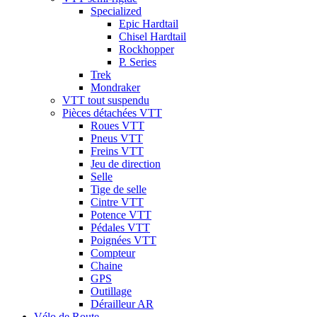
Specialized
Epic Hardtail
Chisel Hardtail
Rockhopper
P. Series
Trek
Mondraker
VTT tout suspendu
Pièces détachées VTT
Roues VTT
Pneus VTT
Freins VTT
Jeu de direction
Selle
Tige de selle
Cintre VTT
Potence VTT
Pédales VTT
Poignées VTT
Compteur
Chaine
GPS
Outillage
Dérailleur AR
Vélo de Route