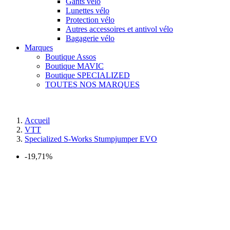
Gants vélo
Lunettes vélo
Protection vélo
Autres accessoires et antivol vélo
Bagagerie vélo
Marques
Boutique Assos
Boutique MAVIC
Boutique SPECIALIZED
TOUTES NOS MARQUES
Accueil
VTT
Specialized S-Works Stumpjumper EVO
-19,71%