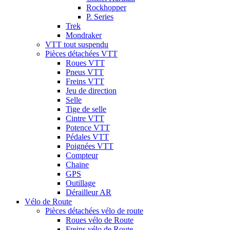
Rockhopper
P. Series
Trek
Mondraker
VTT tout suspendu
Pièces détachées VTT
Roues VTT
Pneus VTT
Freins VTT
Jeu de direction
Selle
Tige de selle
Cintre VTT
Potence VTT
Pédales VTT
Poignées VTT
Compteur
Chaine
GPS
Outillage
Dérailleur AR
Vélo de Route
Pièces détachées vélo de route
Roues vélo de Route
Freins vélo de Route