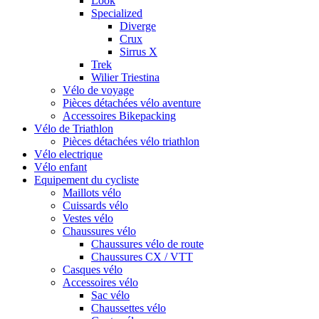
Look
Specialized
Diverge
Crux
Sirrus X
Trek
Wilier Triestina
Vélo de voyage
Pièces détachées vélo aventure
Accessoires Bikepacking
Vélo de Triathlon
Pièces détachées vélo triathlon
Vélo electrique
Vélo enfant
Equipement du cycliste
Maillots vélo
Cuissards vélo
Vestes vélo
Chaussures vélo
Chaussures vélo de route
Chaussures CX / VTT
Casques vélo
Accessoires vélo
Sac vélo
Chaussettes vélo