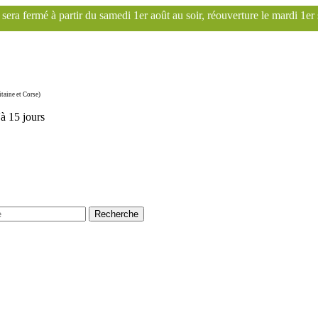
 août au soir, réouverture le mardi 1er septembre. Le site Franscoop s
taine et Corse)
'à 15 jours
Recherche