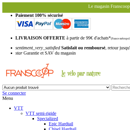
Le magasin Franscoop sera fermé à partir du samedi 1er
Paiement 100% sécurisé
LIVRAISON OFFERTE
à partir de 99€ d'achats*
(France métropoli
sentiment_very_satisfied
Satisfait ou remboursé
, retour jusqu
star
Garantie et SAV du magasin
Se connecter
Menu
VTT
VTT semi-rigide
Specialized
Epic Hardtail
Chisel Hardtail