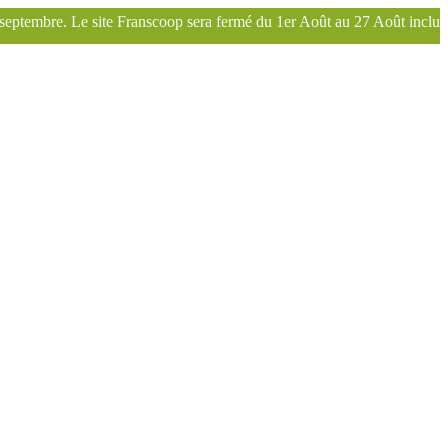
era fermé du 1er Août au 27 Août inclus. Bonnes vacances !
Franscoo