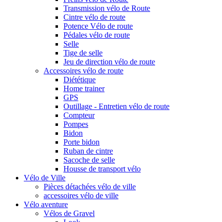
Transmission vélo de Route
Cintre vélo de route
Potence Vélo de route
Pédales vélo de route
Selle
Tige de selle
Jeu de direction vélo de route
Accessoires vélo de route
Diététique
Home trainer
GPS
Outillage - Entretien vélo de route
Compteur
Pompes
Bidon
Porte bidon
Ruban de cintre
Sacoche de selle
Housse de transport vélo
Vélo de Ville
Pièces détachées vélo de ville
accessoires vélo de ville
Vélo aventure
Vélos de Gravel