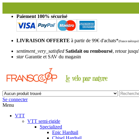
Fran
Paiement 100% sécurisé
LIVRAISON OFFERTE
à partir de 99€ d'achats*
(France métropoli
sentiment_very_satisfied
Satisfait ou remboursé
, retour jusqu
star
Garantie et SAV du magasin
Se connecter
Menu
VTT
VTT semi-rigide
Specialized
Epic Hardtail
Chisel Hardtail