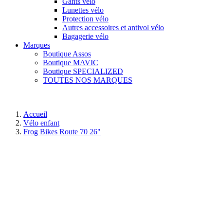
Gants vélo
Lunettes vélo
Protection vélo
Autres accessoires et antivol vélo
Bagagerie vélo
Marques
Boutique Assos
Boutique MAVIC
Boutique SPECIALIZED
TOUTES NOS MARQUES
Accueil
Vélo enfant
Frog Bikes Route 70 26"