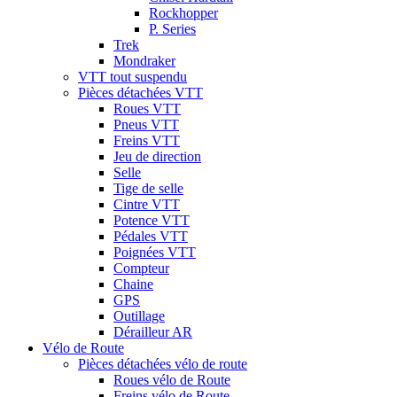
Rockhopper
P. Series
Trek
Mondraker
VTT tout suspendu
Pièces détachées VTT
Roues VTT
Pneus VTT
Freins VTT
Jeu de direction
Selle
Tige de selle
Cintre VTT
Potence VTT
Pédales VTT
Poignées VTT
Compteur
Chaine
GPS
Outillage
Dérailleur AR
Vélo de Route
Pièces détachées vélo de route
Roues vélo de Route
Freins vélo de Route