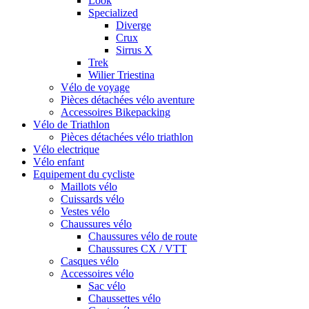
Look
Specialized
Diverge
Crux
Sirrus X
Trek
Wilier Triestina
Vélo de voyage
Pièces détachées vélo aventure
Accessoires Bikepacking
Vélo de Triathlon
Pièces détachées vélo triathlon
Vélo electrique
Vélo enfant
Equipement du cycliste
Maillots vélo
Cuissards vélo
Vestes vélo
Chaussures vélo
Chaussures vélo de route
Chaussures CX / VTT
Casques vélo
Accessoires vélo
Sac vélo
Chaussettes vélo