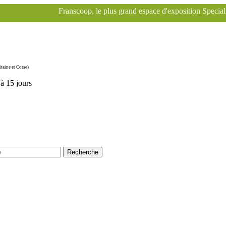
scoop, le plus grand espace d'exposition Specialized à Paris pour le v
taine et Corse)
'à 15 jours
Recherche