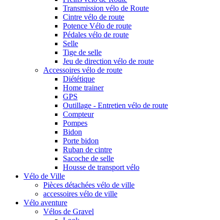
Transmission vélo de Route
Cintre vélo de route
Potence Vélo de route
Pédales vélo de route
Selle
Tige de selle
Jeu de direction vélo de route
Accessoires vélo de route
Diététique
Home trainer
GPS
Outillage - Entretien vélo de route
Compteur
Pompes
Bidon
Porte bidon
Ruban de cintre
Sacoche de selle
Housse de transport vélo
Vélo de Ville
Pièces détachées vélo de ville
accessoires vélo de ville
Vélo aventure
Vélos de Gravel