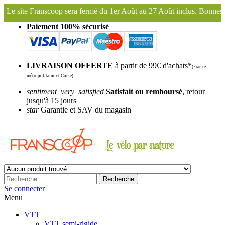
rmé du 1er Août au 27 Août inclus. Bonnes vacances !
Franscoop, le 
Paiement 100% sécurisé
LIVRAISON OFFERTE
à partir de 99€ d'achats*
(France
métropolitaine et Corse)
sentiment_very_satisfied
Satisfait ou remboursé
, retour
jusqu'à 15 jours
star
Garantie et SAV du magasin
Recherche
Se connecter
Menu
VTT
VTT semi-rigide