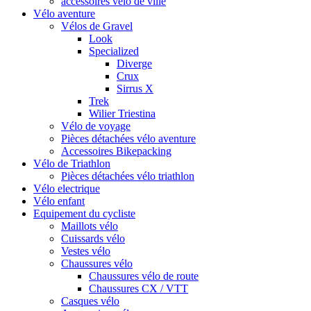
accessoires vélo de ville
Vélo aventure
Vélos de Gravel
Look
Specialized
Diverge
Crux
Sirrus X
Trek
Wilier Triestina
Vélo de voyage
Pièces détachées vélo aventure
Accessoires Bikepacking
Vélo de Triathlon
Pièces détachées vélo triathlon
Vélo electrique
Vélo enfant
Equipement du cycliste
Maillots vélo
Cuissards vélo
Vestes vélo
Chaussures vélo
Chaussures vélo de route
Chaussures CX / VTT
Casques vélo