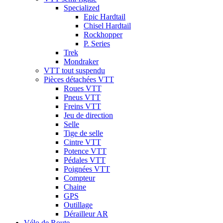
Specialized
Epic Hardtail
Chisel Hardtail
Rockhopper
P. Series
Trek
Mondraker
VTT tout suspendu
Pièces détachées VTT
Roues VTT
Pneus VTT
Freins VTT
Jeu de direction
Selle
Tige de selle
Cintre VTT
Potence VTT
Pédales VTT
Poignées VTT
Compteur
Chaine
GPS
Outillage
Dérailleur AR
Vélo de Route