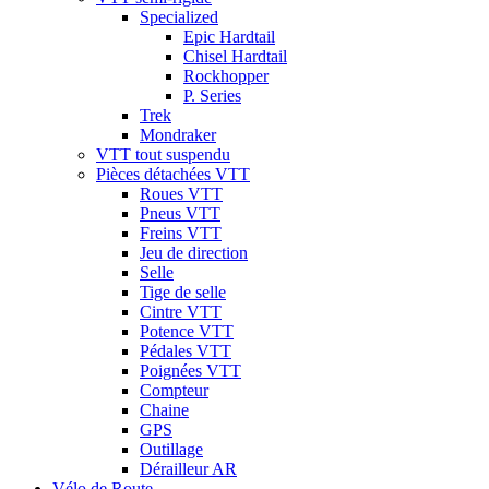
Specialized
Epic Hardtail
Chisel Hardtail
Rockhopper
P. Series
Trek
Mondraker
VTT tout suspendu
Pièces détachées VTT
Roues VTT
Pneus VTT
Freins VTT
Jeu de direction
Selle
Tige de selle
Cintre VTT
Potence VTT
Pédales VTT
Poignées VTT
Compteur
Chaine
GPS
Outillage
Dérailleur AR
Vélo de Route