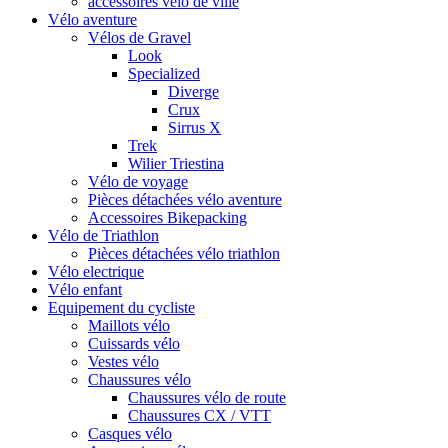
accessoires vélo de ville
Vélo aventure
Vélos de Gravel
Look
Specialized
Diverge
Crux
Sirrus X
Trek
Wilier Triestina
Vélo de voyage
Pièces détachées vélo aventure
Accessoires Bikepacking
Vélo de Triathlon
Pièces détachées vélo triathlon
Vélo electrique
Vélo enfant
Equipement du cycliste
Maillots vélo
Cuissards vélo
Vestes vélo
Chaussures vélo
Chaussures vélo de route
Chaussures CX / VTT
Casques vélo