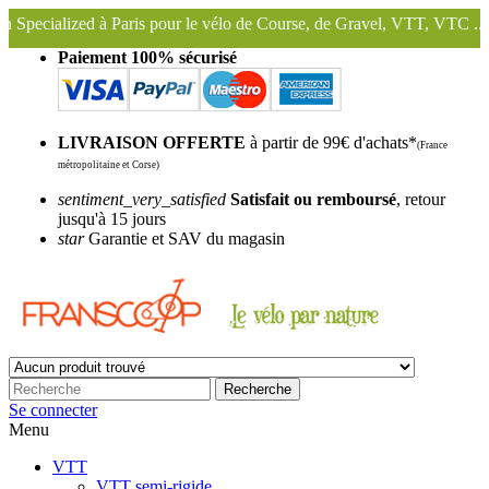
aris pour le vélo de Course, de Gravel, VTT, VTC ...
Nous conservon
Paiement 100% sécurisé
LIVRAISON OFFERTE
à partir de 99€ d'achats*
(France
métropolitaine et Corse)
sentiment_very_satisfied
Satisfait ou remboursé
, retour
jusqu'à 15 jours
star
Garantie et SAV du magasin
Recherche
Se connecter
Menu
VTT
VTT semi-rigide