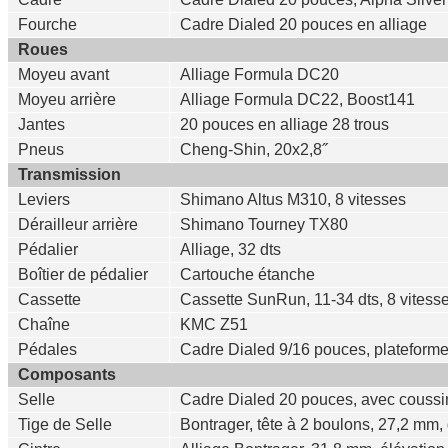
Fourche
Cadre Dialed 20 pouces en alliage
Roues
Moyeu avant
Alliage Formula DC20
Moyeu arrière
Alliage Formula DC22, Boost141
Jantes
20 pouces en alliage 28 trous
Pneus
Cheng-Shin, 20x2,8˝
Transmission
Leviers
Shimano Altus M310, 8 vitesses
Dérailleur arrière
Shimano Tourney TX80
Pédalier
Alliage, 32 dts
Boîtier de pédalier
Cartouche étanche
Cassette
Cassette SunRun, 11-34 dts, 8 vites
Chaîne
KMC Z51
Pédales
Cadre Dialed 9/16 pouces, platefor
Composants
Selle
Cadre Dialed 20 pouces, avec couss
Tige de Selle
Bontrager, tête à 2 boulons, 27,2 mm