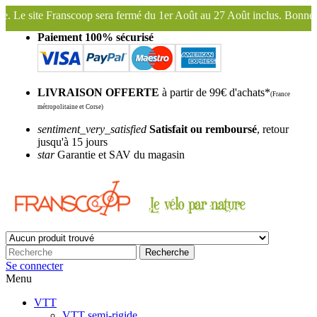
ermé du 1er Août au 27 Août inclus. Bonnes vacances !
Franscoop, le 
Paiement 100% sécurisé
LIVRAISON OFFERTE
à partir de 99€ d'achats*
(France
métropolitaine et Corse)
sentiment_very_satisfied
Satisfait ou remboursé
, retour
jusqu'à 15 jours
star
Garantie et SAV du magasin
Recherche
Se connecter
Menu
VTT
VTT semi-rigide