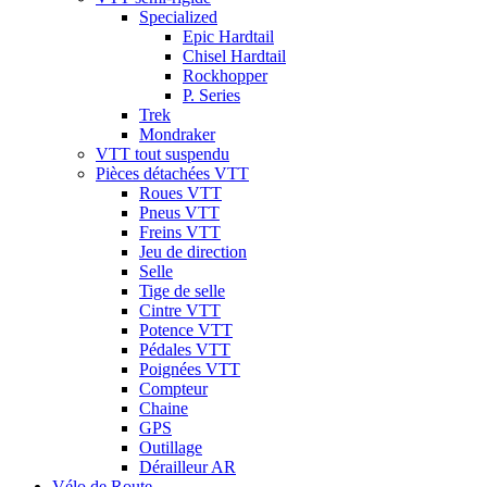
Specialized
Epic Hardtail
Chisel Hardtail
Rockhopper
P. Series
Trek
Mondraker
VTT tout suspendu
Pièces détachées VTT
Roues VTT
Pneus VTT
Freins VTT
Jeu de direction
Selle
Tige de selle
Cintre VTT
Potence VTT
Pédales VTT
Poignées VTT
Compteur
Chaine
GPS
Outillage
Dérailleur AR
Vélo de Route