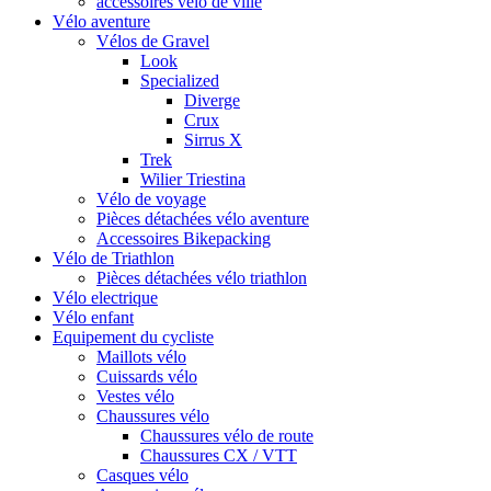
accessoires vélo de ville
Vélo aventure
Vélos de Gravel
Look
Specialized
Diverge
Crux
Sirrus X
Trek
Wilier Triestina
Vélo de voyage
Pièces détachées vélo aventure
Accessoires Bikepacking
Vélo de Triathlon
Pièces détachées vélo triathlon
Vélo electrique
Vélo enfant
Equipement du cycliste
Maillots vélo
Cuissards vélo
Vestes vélo
Chaussures vélo
Chaussures vélo de route
Chaussures CX / VTT
Casques vélo