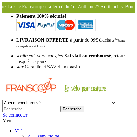
ermé du 1er Août au 27 Août inclus. Bonnes vacances !
Franscoop, le
Paiement 100% sécurisé
LIVRAISON OFFERTE
à partir de 99€ d'achats*
(France
métropolitaine et Corse)
sentiment_very_satisfied
Satisfait ou remboursé
, retour
jusqu'à 15 jours
star
Garantie et SAV du magasin
Recherche
Se connecter
Menu
VTT
VTT semi-rigide