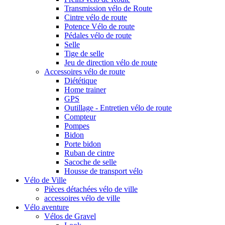
Transmission vélo de Route
Cintre vélo de route
Potence Vélo de route
Pédales vélo de route
Selle
Tige de selle
Jeu de direction vélo de route
Accessoires vélo de route
Diététique
Home trainer
GPS
Outillage - Entretien vélo de route
Compteur
Pompes
Bidon
Porte bidon
Ruban de cintre
Sacoche de selle
Housse de transport vélo
Vélo de Ville
Pièces détachées vélo de ville
accessoires vélo de ville
Vélo aventure
Vélos de Gravel