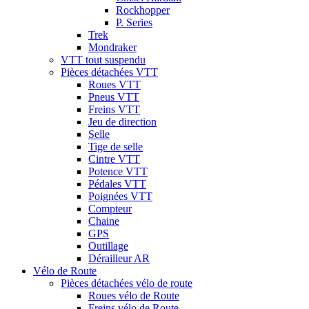
Rockhopper
P. Series
Trek
Mondraker
VTT tout suspendu
Pièces détachées VTT
Roues VTT
Pneus VTT
Freins VTT
Jeu de direction
Selle
Tige de selle
Cintre VTT
Potence VTT
Pédales VTT
Poignées VTT
Compteur
Chaine
GPS
Outillage
Dérailleur AR
Vélo de Route
Pièces détachées vélo de route
Roues vélo de Route
Freins vélo de Route