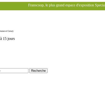
anscoop, le plus grand espace d'exposition Specialized à Paris pour le
taine et Corse)
'à 15 jours
Recherche