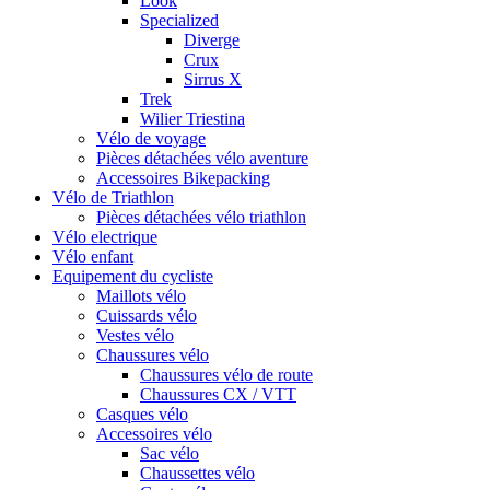
Look
Specialized
Diverge
Crux
Sirrus X
Trek
Wilier Triestina
Vélo de voyage
Pièces détachées vélo aventure
Accessoires Bikepacking
Vélo de Triathlon
Pièces détachées vélo triathlon
Vélo electrique
Vélo enfant
Equipement du cycliste
Maillots vélo
Cuissards vélo
Vestes vélo
Chaussures vélo
Chaussures vélo de route
Chaussures CX / VTT
Casques vélo
Accessoires vélo
Sac vélo
Chaussettes vélo