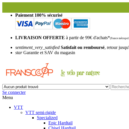
Fr
Paiement 100% sécurisé
LIVRAISON OFFERTE
à partir de 99€ d'achats*
(France métropoli
sentiment_very_satisfied
Satisfait ou remboursé
, retour jusqu
star
Garantie et SAV du magasin
Se connecter
Menu
VTT
VTT semi-rigide
Specialized
Epic Hardtail
Chisel Hardtail