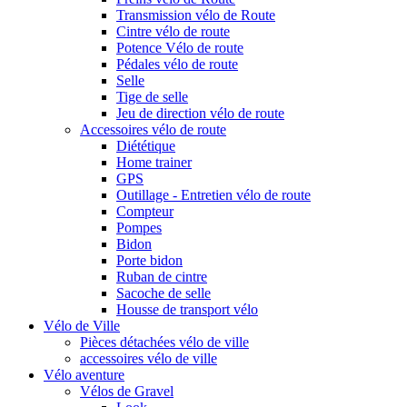
Transmission vélo de Route
Cintre vélo de route
Potence Vélo de route
Pédales vélo de route
Selle
Tige de selle
Jeu de direction vélo de route
Accessoires vélo de route
Diététique
Home trainer
GPS
Outillage - Entretien vélo de route
Compteur
Pompes
Bidon
Porte bidon
Ruban de cintre
Sacoche de selle
Housse de transport vélo
Vélo de Ville
Pièces détachées vélo de ville
accessoires vélo de ville
Vélo aventure
Vélos de Gravel