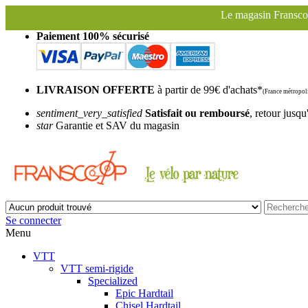
Le magasin Franscoop sera fermé à partir du samedi 
Paiement 100% sécurisé
LIVRAISON OFFERTE
à partir de 99€ d'achats*
(France métropoli
sentiment_very_satisfied
Satisfait ou remboursé
, retour jusqu
star
Garantie et SAV du magasin
Se connecter
Menu
VTT
VTT semi-rigide
Specialized
Epic Hardtail
Chisel Hardtail