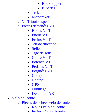
Rockhopper
P. Series
Trek
Mondraker
VTT tout suspendu
Pièces détachées VTT
Roues VTT
Pneus VTT
Freins VTT
Jeu de direction
Selle
Tige de selle
Cintre VTT
Potence VTT
Pédales VTT
Poignées VTT
Compteur
Chaine
GPS
Outillage
Dérailleur AR
Vélo de Route
Pièces détachées vélo de route
Roues vélo de Route
Freins vélo de Route