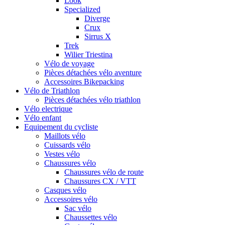
Look
Specialized
Diverge
Crux
Sirrus X
Trek
Wilier Triestina
Vélo de voyage
Pièces détachées vélo aventure
Accessoires Bikepacking
Vélo de Triathlon
Pièces détachées vélo triathlon
Vélo electrique
Vélo enfant
Equipement du cycliste
Maillots vélo
Cuissards vélo
Vestes vélo
Chaussures vélo
Chaussures vélo de route
Chaussures CX / VTT
Casques vélo
Accessoires vélo
Sac vélo
Chaussettes vélo