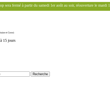
1er août au soir, réouverture le mardi 1er septembre. Le site Fransco
taine et Corse)
'à 15 jours
Recherche