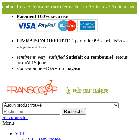
coop sera fermé du 1er Août au 27 Août inclus. Bonnes vacances !
Fr
Paiement 100% sécurisé
LIVRAISON OFFERTE
à partir de 99€ d'achats*
(France
métropolitaine et Corse)
sentiment_very_satisfied
Satisfait ou remboursé
, retour
jusqu'à 15 jours
star
Garantie et SAV du magasin
Recherche
Se connecter
Menu
VTT
VTT semi-rigide