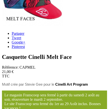
Partager
Tweet
Google+
Pinterest
Casquette Cinelli Melt Face
Référence:
CAPMEL
21,00 €
TTC
Motif crée par
Stevie Gee pour le
Cinelli Art Program
Le magasin Franscoop sera fermé à partir du samedi 2 août au
soir, réouverture le mardi 2 septembre.
Le site Franscoop sera fermé du 1er au 29 Août inclus. Bonnes
vacances !