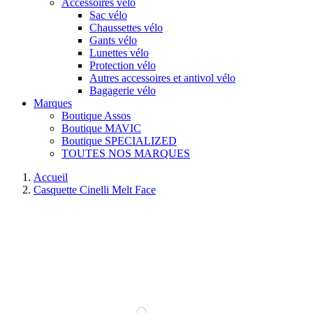
Accessoires vélo
Sac vélo
Chaussettes vélo
Gants vélo
Lunettes vélo
Protection vélo
Autres accessoires et antivol vélo
Bagagerie vélo
Marques
Boutique Assos
Boutique MAVIC
Boutique SPECIALIZED
TOUTES NOS MARQUES
Accueil
Casquette Cinelli Melt Face