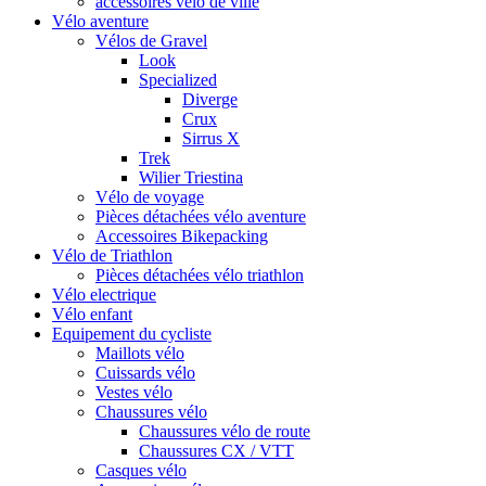
accessoires vélo de ville
Vélo aventure
Vélos de Gravel
Look
Specialized
Diverge
Crux
Sirrus X
Trek
Wilier Triestina
Vélo de voyage
Pièces détachées vélo aventure
Accessoires Bikepacking
Vélo de Triathlon
Pièces détachées vélo triathlon
Vélo electrique
Vélo enfant
Equipement du cycliste
Maillots vélo
Cuissards vélo
Vestes vélo
Chaussures vélo
Chaussures vélo de route
Chaussures CX / VTT
Casques vélo