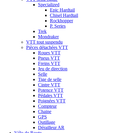
Specialized
Epic Hardtail
Chisel Hardtail
Rockhopper
P. Series
Trek
Mondraker
VTT tout suspendu
Pièces détachées VTT
Roues VTT
Pneus VTT
Freins VTT
Jeu de direction
Selle
Tige de selle
Cintre VTT
Potence VTT
Pédales VTT
Poignées VTT
Compteur
Chaine
GPS
Outillage
Dérailleur AR
Vélo de Route