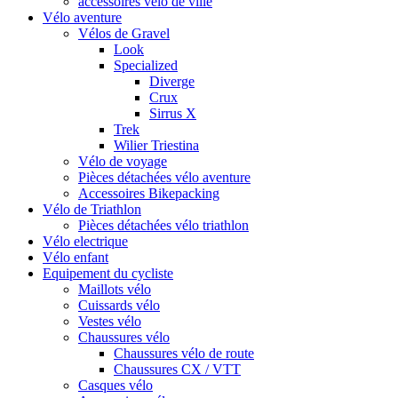
accessoires vélo de ville
Vélo aventure
Vélos de Gravel
Look
Specialized
Diverge
Crux
Sirrus X
Trek
Wilier Triestina
Vélo de voyage
Pièces détachées vélo aventure
Accessoires Bikepacking
Vélo de Triathlon
Pièces détachées vélo triathlon
Vélo electrique
Vélo enfant
Equipement du cycliste
Maillots vélo
Cuissards vélo
Vestes vélo
Chaussures vélo
Chaussures vélo de route
Chaussures CX / VTT
Casques vélo