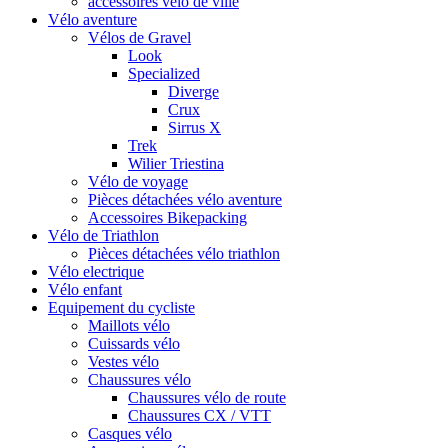
accessoires vélo de ville
Vélo aventure
Vélos de Gravel
Look
Specialized
Diverge
Crux
Sirrus X
Trek
Wilier Triestina
Vélo de voyage
Pièces détachées vélo aventure
Accessoires Bikepacking
Vélo de Triathlon
Pièces détachées vélo triathlon
Vélo electrique
Vélo enfant
Equipement du cycliste
Maillots vélo
Cuissards vélo
Vestes vélo
Chaussures vélo
Chaussures vélo de route
Chaussures CX / VTT
Casques vélo