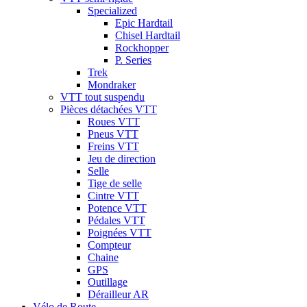
Specialized
Epic Hardtail
Chisel Hardtail
Rockhopper
P. Series
Trek
Mondraker
VTT tout suspendu
Pièces détachées VTT
Roues VTT
Pneus VTT
Freins VTT
Jeu de direction
Selle
Tige de selle
Cintre VTT
Potence VTT
Pédales VTT
Poignées VTT
Compteur
Chaine
GPS
Outillage
Dérailleur AR
Vélo de Route