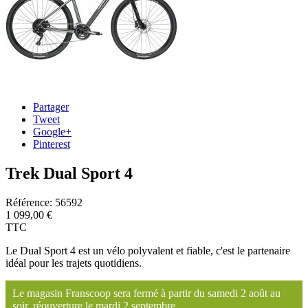
Partager
Tweet
Google+
Pinterest
Trek Dual Sport 4
Référence:
56592
1 099,00 €
TTC
Le Dual Sport 4 est un vélo polyvalent et fiable, c'est le partenaire
idéal pour les trajets quotidiens.
Le magasin Franscoop sera fermé à partir du samedi 2 août au
soir, réouverture le mardi 2 septembre.