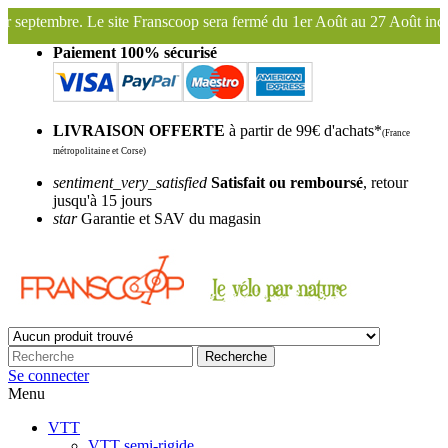
coop sera fermé du 1er Août au 27 Août inclus. Bonnes vacances !
Fr
Paiement 100% sécurisé
LIVRAISON OFFERTE
à partir de 99€ d'achats*
(France
métropolitaine et Corse)
sentiment_very_satisfied
Satisfait ou remboursé
, retour
jusqu'à 15 jours
star
Garantie et SAV du magasin
Recherche
Se connecter
Menu
VTT
VTT semi-rigide