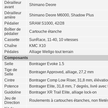
Dérailleur
Shimano Deore
avant
Dérailleur
Shimano Deore M6000, Shadow Plus
arrière
Pédalier
SRAM S1000, 42/28
Boîtier de
Cartouche étanche
pédalier
Cassette
SunRace, 11-40, 10 vitesses
Chaîne
KMC X10
Pédales
Alliage Wellgo tout terrain
Composants
Selle
Bontrager Evoke 1.5
Tige de
Bontrager Approved, alliage, 27,2 mm
Selle
Cintre
Bontrager Comp Low Riser, 31,8 mm, élévat
Potence
Bontrager Elite, 31,8 mm, 7 degrés, livré avec
Guidoline
Bontrager XR Trail Elite, alliage lock-on
Jeu de
Roulements à cartouches étanches, non filet
Direction