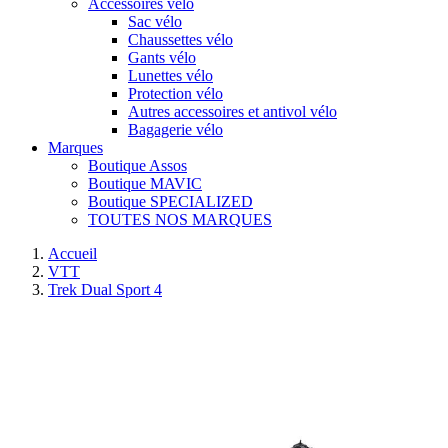
Accessoires vélo
Sac vélo
Chaussettes vélo
Gants vélo
Lunettes vélo
Protection vélo
Autres accessoires et antivol vélo
Bagagerie vélo
Marques
Boutique Assos
Boutique MAVIC
Boutique SPECIALIZED
TOUTES NOS MARQUES
Accueil
VTT
Trek Dual Sport 4