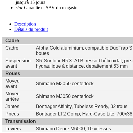
jusqu'à 15 jours
star
Garantie et SAV du magasin
Description
Détails du produit
Cadre
Cadre
Alpha Gold aluminium, compatible DuoTrap S, 
boues
Suspension
SR Suntour NRX, ATB, ressort hélicoïdal, pré-
avant
hydraulique à distance, débattement 63 mm
Roues
Moyeu
Shimano M3050 centerlock
avant
Moyeu
Shimano M3050 centerlock
arrière
Jantes
Bontrager Affinity, Tubeless Ready, 32 trous
Pneus
Bontrager LT2 Comp, Hard-Case Lite, 700x3
Transmission
Leviers
Shimano Deore M6000, 10 vitesses