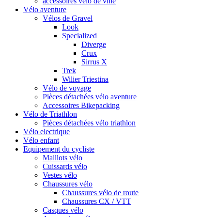
accessoires vélo de ville
Vélo aventure
Vélos de Gravel
Look
Specialized
Diverge
Crux
Sirrus X
Trek
Wilier Triestina
Vélo de voyage
Pièces détachées vélo aventure
Accessoires Bikepacking
Vélo de Triathlon
Pièces détachées vélo triathlon
Vélo electrique
Vélo enfant
Equipement du cycliste
Maillots vélo
Cuissards vélo
Vestes vélo
Chaussures vélo
Chaussures vélo de route
Chaussures CX / VTT
Casques vélo