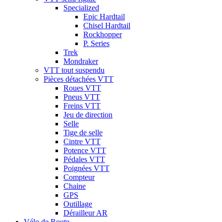
Specialized
Epic Hardtail
Chisel Hardtail
Rockhopper
P. Series
Trek
Mondraker
VTT tout suspendu
Pièces détachées VTT
Roues VTT
Pneus VTT
Freins VTT
Jeu de direction
Selle
Tige de selle
Cintre VTT
Potence VTT
Pédales VTT
Poignées VTT
Compteur
Chaine
GPS
Outillage
Dérailleur AR
Vélo de Route