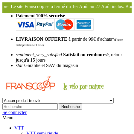
 fermé du 1er Août au 27 Août inclus. Bonnes vacances !
Franscoop, 
Paiement 100% sécurisé
LIVRAISON OFFERTE
à partir de 99€ d'achats*
(France
métropolitaine et Corse)
sentiment_very_satisfied
Satisfait ou remboursé
, retour
jusqu'à 15 jours
star
Garantie et SAV du magasin
Recherche
Se connecter
Menu
VTT
VTT semi-rigide