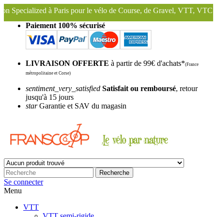
Paris pour le vélo de Course, de Gravel, VTT, VTC ...
Nous conservon
Paiement 100% sécurisé
LIVRAISON OFFERTE
à partir de 99€ d'achats*
(France
métropolitaine et Corse)
sentiment_very_satisfied
Satisfait ou remboursé
, retour
jusqu'à 15 jours
star
Garantie et SAV du magasin
Recherche
Se connecter
Menu
VTT
VTT semi-rigide