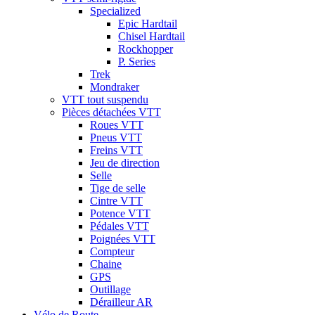
Specialized
Epic Hardtail
Chisel Hardtail
Rockhopper
P. Series
Trek
Mondraker
VTT tout suspendu
Pièces détachées VTT
Roues VTT
Pneus VTT
Freins VTT
Jeu de direction
Selle
Tige de selle
Cintre VTT
Potence VTT
Pédales VTT
Poignées VTT
Compteur
Chaine
GPS
Outillage
Dérailleur AR
Vélo de Route