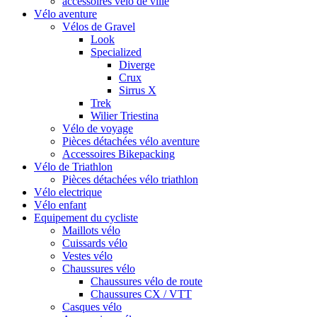
accessoires vélo de ville
Vélo aventure
Vélos de Gravel
Look
Specialized
Diverge
Crux
Sirrus X
Trek
Wilier Triestina
Vélo de voyage
Pièces détachées vélo aventure
Accessoires Bikepacking
Vélo de Triathlon
Pièces détachées vélo triathlon
Vélo electrique
Vélo enfant
Equipement du cycliste
Maillots vélo
Cuissards vélo
Vestes vélo
Chaussures vélo
Chaussures vélo de route
Chaussures CX / VTT
Casques vélo