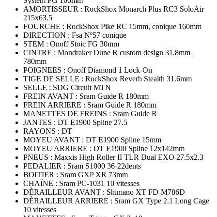
System FG 160mm
AMORTISSEUR : RockShox Monarch Plus RC3 SoloAir
215x63.5
FOURCHE : RockShox Pike RC 15mm, conique 160mm
DIRECTION : Fsa Nº57 conique
STEM : Onoff Stoic FG 30mm
CINTRE : Mondraker Dune R custom design 31.8mm
780mm
POIGNEES : Onoff Diamond 1 Lock-On
TIGE DE SELLE : RockShox Reverb Stealth 31.6mm
SELLE : SDG Circuit MTN
FREIN AVANT : Sram Guide R 180mm
FREIN ARRIERE : Sram Guide R 180mm
MANETTES DE FREINS : Sram Guide R
JANTES : DT E1900 Spline 27.5
RAYONS : DT
MOYEU AVANT : DT E1900 Spline 15mm
MOYEU ARRIERE : DT E1900 Spline 12x142mm
PNEUS : Maxxis High Roller II TLR Dual EXO 27.5x2.3
PEDALIER : Sram S1000 36-22dents
BOITIER : Sram GXP XR 73mm
CHAÎNE : Sram PC-1031 10 vitesses
DÈRAILLEUR AVANT : Shimano XT FD-M786D
DÈRAILLEUR ARRIERE : Sram GX Type 2.1 Long Cage
10 vitesses