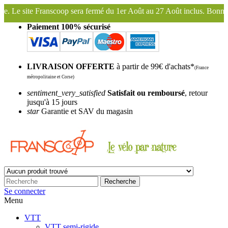
ermé du 1er Août au 27 Août inclus. Bonnes vacances !
Franscoop, le
Paiement 100% sécurisé
LIVRAISON OFFERTE
à partir de 99€ d'achats*
(France
métropolitaine et Corse)
sentiment_very_satisfied
Satisfait ou remboursé
, retour
jusqu'à 15 jours
star
Garantie et SAV du magasin
Recherche
Se connecter
Menu
VTT
VTT semi-rigide