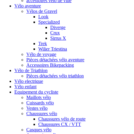
accessoires vélo de ville
Vélo aventure
Vélos de Gravel
Look
Specialized
Diverge
Crux
Sirrus X
Trek
Wilier Triestina
Vélo de voyage
Pièces détachées vélo aventure
Accessoires Bikepacking
Vélo de Triathlon
Pièces détachées vélo triathlon
Vélo electrique
Vélo enfant
Equipement du cycliste
Maillots vélo
Cuissards vélo
Vestes vélo
Chaussures vélo
Chaussures vélo de route
Chaussures CX / VTT
Casques vélo