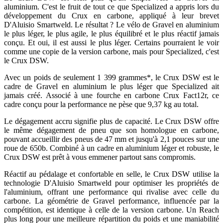
aluminium. C'est le fruit de tout ce que Specialized a appris lors du
développement du Crux en carbone, appliqué à leur brevet
D'Aluisio Smartweld. Le résultat ? Le vélo de Gravel en aluminium
le plus léger, le plus agile, le plus équilibré et le plus réactif jamais
conçu. Et oui, il est aussi le plus léger. Certains pourraient le voir
comme une copie de la version carbone, mais pour Specialized, c'est
le Crux DSW.
Avec un poids de seulement 1 399 grammes*, le Crux DSW est le
cadre de Gravel en aluminium le plus léger que Specialized ait
jamais créé. Associé à une fourche en carbone Crux Fact12r, ce
cadre conçu pour la performance ne pèse que 9,37 kg au total.
Le dégagement accru signifie plus de capacité. Le Crux DSW offre
le même dégagement de pneu que son homologue en carbone,
pouvant accueillir des pneus de 47 mm et jusqu'à 2,1 pouces sur une
roue de 650b. Combiné à un cadre en aluminium léger et robuste, le
Crux DSW est prêt à vous emmener partout sans compromis.
Réactif au pédalage et confortable en selle, le Crux DSW utilise la
technologie D'Aluisio Smartweld pour optimiser les propriétés de
l'aluminium, offrant une performance qui rivalise avec celle du
carbone. La géométrie de Gravel performance, influencée par la
compétition, est identique à celle de la version carbone. Un Reach
plus long pour une meilleure répartition du poids et une maniabilité