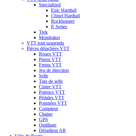
Specialized
Epic Hardtail
Chisel Hardtail
Rockhopper
P. Series
Trek
Mondraker
VTT tout suspendu
Pièces détachées VTT
Roues VTT
Pneus VTT
Freins VTT
Jeu de direction
Selle
Tige de selle
Cintre VTT
Potence VTT
Pédales VTT
Poignées VTT
Compteur
Chaine
GPS
Outillage
Dérailleur AR
Vélo de Route