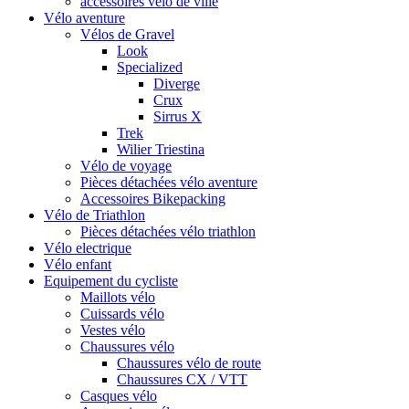
accessoires vélo de ville
Vélo aventure
Vélos de Gravel
Look
Specialized
Diverge
Crux
Sirrus X
Trek
Wilier Triestina
Vélo de voyage
Pièces détachées vélo aventure
Accessoires Bikepacking
Vélo de Triathlon
Pièces détachées vélo triathlon
Vélo electrique
Vélo enfant
Equipement du cycliste
Maillots vélo
Cuissards vélo
Vestes vélo
Chaussures vélo
Chaussures vélo de route
Chaussures CX / VTT
Casques vélo