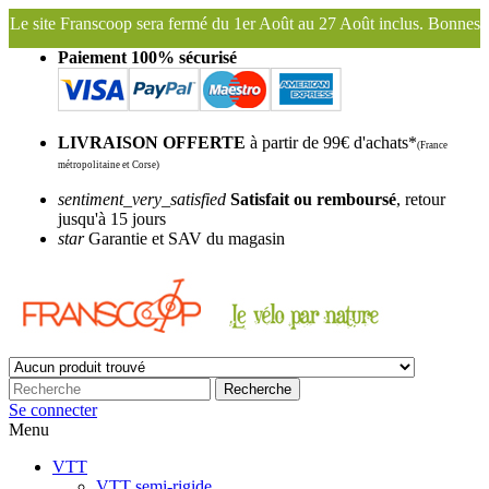
u 1er Août au 27 Août inclus. Bonnes vacances !
Franscoop, le plus 
Paiement 100% sécurisé
LIVRAISON OFFERTE
à partir de 99€ d'achats*
(France
métropolitaine et Corse)
sentiment_very_satisfied
Satisfait ou remboursé
, retour
jusqu'à 15 jours
star
Garantie et SAV du magasin
Recherche
Se connecter
Menu
VTT
VTT semi-rigide