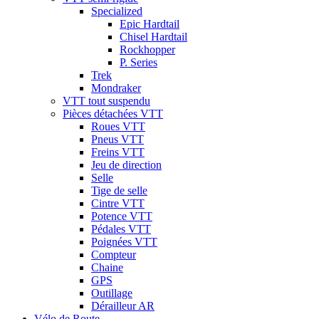
Specialized
Epic Hardtail
Chisel Hardtail
Rockhopper
P. Series
Trek
Mondraker
VTT tout suspendu
Pièces détachées VTT
Roues VTT
Pneus VTT
Freins VTT
Jeu de direction
Selle
Tige de selle
Cintre VTT
Potence VTT
Pédales VTT
Poignées VTT
Compteur
Chaine
GPS
Outillage
Dérailleur AR
Vélo de Route