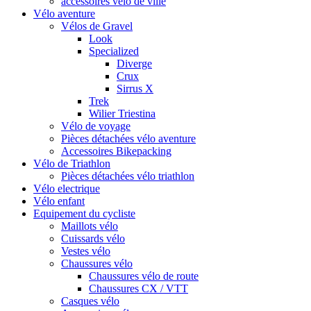
accessoires vélo de ville
Vélo aventure
Vélos de Gravel
Look
Specialized
Diverge
Crux
Sirrus X
Trek
Wilier Triestina
Vélo de voyage
Pièces détachées vélo aventure
Accessoires Bikepacking
Vélo de Triathlon
Pièces détachées vélo triathlon
Vélo electrique
Vélo enfant
Equipement du cycliste
Maillots vélo
Cuissards vélo
Vestes vélo
Chaussures vélo
Chaussures vélo de route
Chaussures CX / VTT
Casques vélo