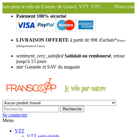
 Course, de Gravel, VTT, VTC ...
Nous conservons et utilisons toujo
Paiement 100% sécurisé
LIVRAISON OFFERTE
à partir de 99€ d'achats*
(France
métropolitaine et Corse)
sentiment_very_satisfied
Satisfait ou remboursé
, retour
jusqu'à 15 jours
star
Garantie et SAV du magasin
Recherche
Se connecter
Menu
VTT
VTT semi-rigide