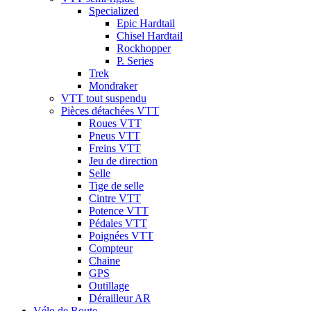
Specialized
Epic Hardtail
Chisel Hardtail
Rockhopper
P. Series
Trek
Mondraker
VTT tout suspendu
Pièces détachées VTT
Roues VTT
Pneus VTT
Freins VTT
Jeu de direction
Selle
Tige de selle
Cintre VTT
Potence VTT
Pédales VTT
Poignées VTT
Compteur
Chaine
GPS
Outillage
Dérailleur AR
Vélo de Route