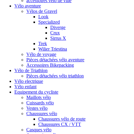
accessoires vélo de ville
Vélo aventure
Vélos de Gravel
Look
Specialized
Diverge
Crux
Sirrus X
Trek
Wilier Triestina
Vélo de voyage
Pièces détachées vélo aventure
Accessoires Bikepacking
Vélo de Triathlon
Pièces détachées vélo triathlon
Vélo electrique
Vélo enfant
Equipement du cycliste
Maillots vélo
Cuissards vélo
Vestes vélo
Chaussures vélo
Chaussures vélo de route
Chaussures CX / VTT
Casques vélo