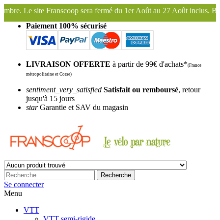
sera fermé du 1er Août au 27 Août inclus. Bonnes vacances !
Fransco
Paiement 100% sécurisé
LIVRAISON OFFERTE
à partir de 99€ d'achats*
(France
métropolitaine et Corse)
sentiment_very_satisfied
Satisfait ou remboursé
, retour
jusqu'à 15 jours
star
Garantie et SAV du magasin
Recherche
Se connecter
Menu
VTT
VTT semi-rigide