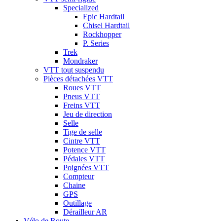
Specialized
Epic Hardtail
Chisel Hardtail
Rockhopper
P. Series
Trek
Mondraker
VTT tout suspendu
Pièces détachées VTT
Roues VTT
Pneus VTT
Freins VTT
Jeu de direction
Selle
Tige de selle
Cintre VTT
Potence VTT
Pédales VTT
Poignées VTT
Compteur
Chaine
GPS
Outillage
Dérailleur AR
Vélo de Route