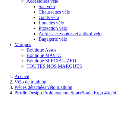
Accessoires vélo
Sac vélo
Chaussettes vélo
Gants vélo
Lunettes vélo
Protection vélo
Autres accessoires et antivol vélo
Bagagerie vélo
Marques
Boutique Assos
Boutique MAVIC
Boutique SPECIALIZED
TOUTES NOS MARQUES
Accueil
Vélo de triathlon
Pièces détachées vélo triathlon
Profile Design Prolongateurs SuperSonic Ergo 45/25C