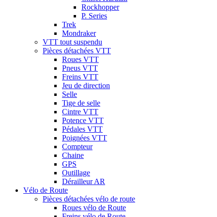
Rockhopper
P. Series
Trek
Mondraker
VTT tout suspendu
Pièces détachées VTT
Roues VTT
Pneus VTT
Freins VTT
Jeu de direction
Selle
Tige de selle
Cintre VTT
Potence VTT
Pédales VTT
Poignées VTT
Compteur
Chaine
GPS
Outillage
Dérailleur AR
Vélo de Route
Pièces détachées vélo de route
Roues vélo de Route
Freins vélo de Route