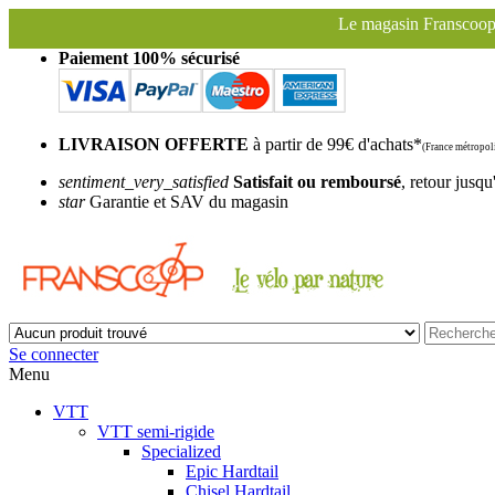
Le magasin Franscoop sera fermé à partir du samedi 1
Paiement 100% sécurisé
LIVRAISON OFFERTE
à partir de 99€ d'achats*
(France métropoli
sentiment_very_satisfied
Satisfait ou remboursé
, retour jusqu
star
Garantie et SAV du magasin
Se connecter
Menu
VTT
VTT semi-rigide
Specialized
Epic Hardtail
Chisel Hardtail