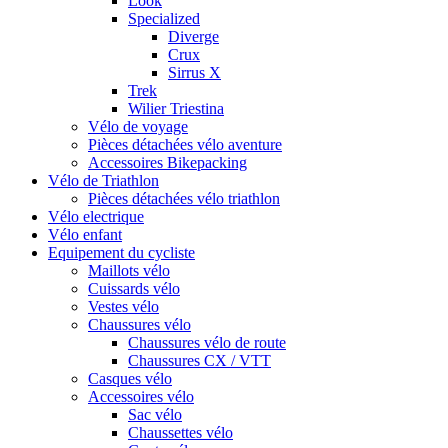
Look
Specialized
Diverge
Crux
Sirrus X
Trek
Wilier Triestina
Vélo de voyage
Pièces détachées vélo aventure
Accessoires Bikepacking
Vélo de Triathlon
Pièces détachées vélo triathlon
Vélo electrique
Vélo enfant
Equipement du cycliste
Maillots vélo
Cuissards vélo
Vestes vélo
Chaussures vélo
Chaussures vélo de route
Chaussures CX / VTT
Casques vélo
Accessoires vélo
Sac vélo
Chaussettes vélo