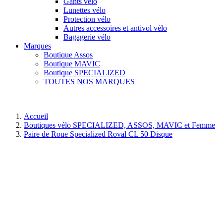
Gants vélo
Lunettes vélo
Protection vélo
Autres accessoires et antivol vélo
Bagagerie vélo
Marques
Boutique Assos
Boutique MAVIC
Boutique SPECIALIZED
TOUTES NOS MARQUES
Accueil
Boutiques vélo SPECIALIZED, ASSOS, MAVIC et Femme
Paire de Roue Specialized Roval CL 50 Disque