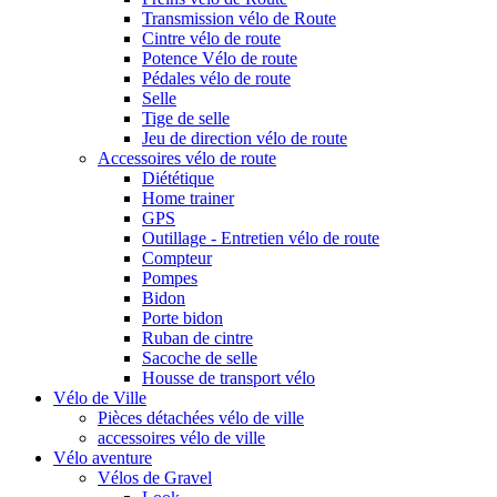
Transmission vélo de Route
Cintre vélo de route
Potence Vélo de route
Pédales vélo de route
Selle
Tige de selle
Jeu de direction vélo de route
Accessoires vélo de route
Diététique
Home trainer
GPS
Outillage - Entretien vélo de route
Compteur
Pompes
Bidon
Porte bidon
Ruban de cintre
Sacoche de selle
Housse de transport vélo
Vélo de Ville
Pièces détachées vélo de ville
accessoires vélo de ville
Vélo aventure
Vélos de Gravel