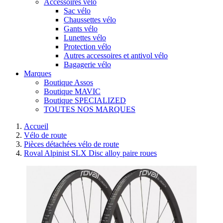
Accessoires vélo
Sac vélo
Chaussettes vélo
Gants vélo
Lunettes vélo
Protection vélo
Autres accessoires et antivol vélo
Bagagerie vélo
Marques
Boutique Assos
Boutique MAVIC
Boutique SPECIALIZED
TOUTES NOS MARQUES
Accueil
Vélo de route
Pièces détachées vélo de route
Roval Alpinist SLX Disc alloy paire roues