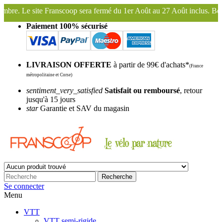
 fermé du 1er Août au 27 Août inclus. Bonnes vacances !
Franscoop, 
Paiement 100% sécurisé
LIVRAISON OFFERTE
à partir de 99€ d'achats*
(France
métropolitaine et Corse)
sentiment_very_satisfied
Satisfait ou remboursé
, retour
jusqu'à 15 jours
star
Garantie et SAV du magasin
Recherche
Se connecter
Menu
VTT
VTT semi-rigide