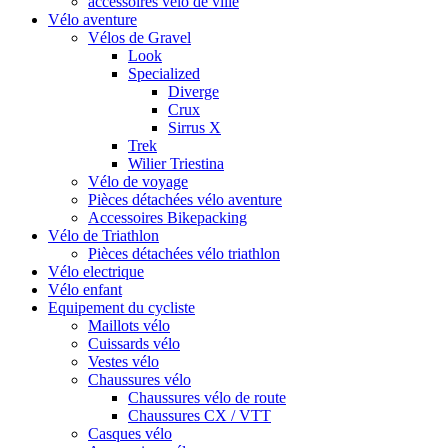
accessoires vélo de ville
Vélo aventure
Vélos de Gravel
Look
Specialized
Diverge
Crux
Sirrus X
Trek
Wilier Triestina
Vélo de voyage
Pièces détachées vélo aventure
Accessoires Bikepacking
Vélo de Triathlon
Pièces détachées vélo triathlon
Vélo electrique
Vélo enfant
Equipement du cycliste
Maillots vélo
Cuissards vélo
Vestes vélo
Chaussures vélo
Chaussures vélo de route
Chaussures CX / VTT
Casques vélo