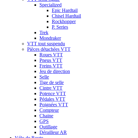
Specialized
Epic Hardtail
Chisel Hardtail
Rockhopper
P. Series
Trek
Mondraker
VTT tout suspendu
Pièces détachées VTT
Roues VTT
Pneus VTT
Freins VTT
Jeu de direction
Selle
Tige de selle
Cintre VTT
Potence VTT
Pédales VTT
Poignées VTT
Compteur
Chaine
GPS
Outillage
Dérailleur AR
Vélo de Route