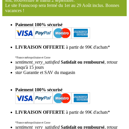
soir, réouverture le mardi 2 septembre.
Le site Franscoop sera fermé du 1er au 29 Août inclus. Bonnes
vacances !
Paiement 100% sécurisé
LIVRAISON OFFERTE
à partir de 99€ d'achats*
*France métropolitaine et Corse
sentiment_very_satisfied
Satisfait ou remboursé
, retour
jusqu'à 15 jours
star
Garantie et SAV du magasin
Paiement 100% sécurisé
LIVRAISON OFFERTE
à partir de 99€ d'achats*
*France métropolitaine et Corse
sentiment_very_satisfied
Satisfait ou remboursé
, retour