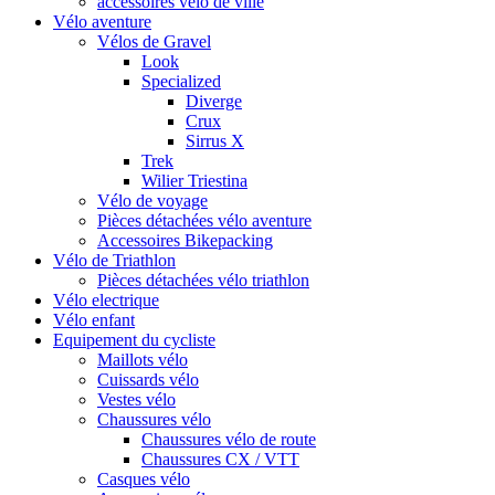
accessoires vélo de ville
Vélo aventure
Vélos de Gravel
Look
Specialized
Diverge
Crux
Sirrus X
Trek
Wilier Triestina
Vélo de voyage
Pièces détachées vélo aventure
Accessoires Bikepacking
Vélo de Triathlon
Pièces détachées vélo triathlon
Vélo electrique
Vélo enfant
Equipement du cycliste
Maillots vélo
Cuissards vélo
Vestes vélo
Chaussures vélo
Chaussures vélo de route
Chaussures CX / VTT
Casques vélo