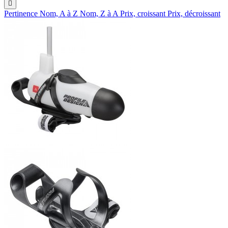

Pertinence
Nom, A à Z
Nom, Z à A
Prix, croissant
Prix, décroissant