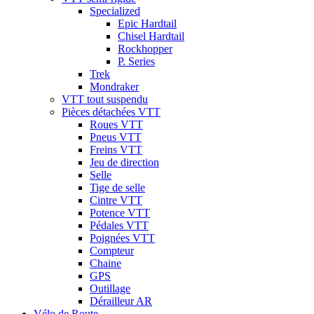
Specialized
Epic Hardtail
Chisel Hardtail
Rockhopper
P. Series
Trek
Mondraker
VTT tout suspendu
Pièces détachées VTT
Roues VTT
Pneus VTT
Freins VTT
Jeu de direction
Selle
Tige de selle
Cintre VTT
Potence VTT
Pédales VTT
Poignées VTT
Compteur
Chaine
GPS
Outillage
Dérailleur AR
Vélo de Route