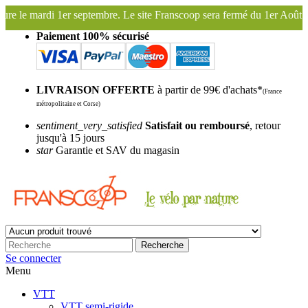
 septembre. Le site Franscoop sera fermé du 1er Août au 27 Août inclus
Paiement 100% sécurisé
LIVRAISON OFFERTE
à partir de 99€ d'achats*
(France
métropolitaine et Corse)
sentiment_very_satisfied
Satisfait ou remboursé
, retour
jusqu'à 15 jours
star
Garantie et SAV du magasin
Recherche
Se connecter
Menu
VTT
VTT semi-rigide