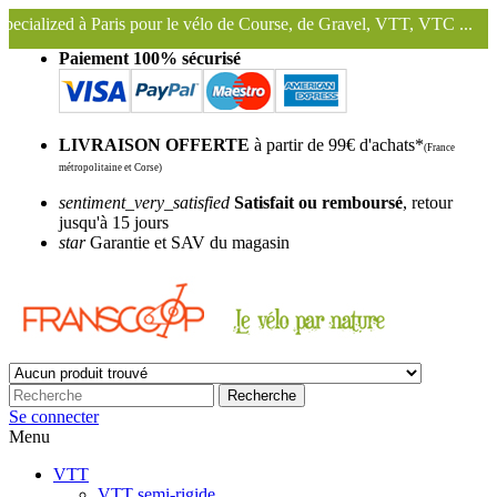
 pour le vélo de Course, de Gravel, VTT, VTC ...
Nous conservons et
Paiement 100% sécurisé
LIVRAISON OFFERTE
à partir de 99€ d'achats*
(France
métropolitaine et Corse)
sentiment_very_satisfied
Satisfait ou remboursé
, retour
jusqu'à 15 jours
star
Garantie et SAV du magasin
Recherche
Se connecter
Menu
VTT
VTT semi-rigide