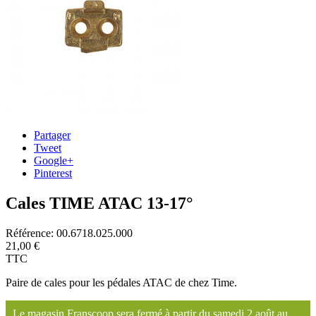
Partager
Tweet
Google+
Pinterest
Cales TIME ATAC 13-17°
Référence:
00.6718.025.000
21,00 €
TTC
Paire de cales pour les pédales ATAC de chez Time.
Le magasin Franscoop sera fermé à partir du samedi 2 août au