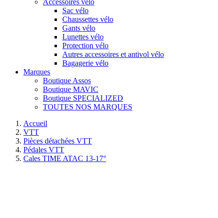
Accessoires vélo
Sac vélo
Chaussettes vélo
Gants vélo
Lunettes vélo
Protection vélo
Autres accessoires et antivol vélo
Bagagerie vélo
Marques
Boutique Assos
Boutique MAVIC
Boutique SPECIALIZED
TOUTES NOS MARQUES
Accueil
VTT
Pièces détachées VTT
Pédales VTT
Cales TIME ATAC 13-17°