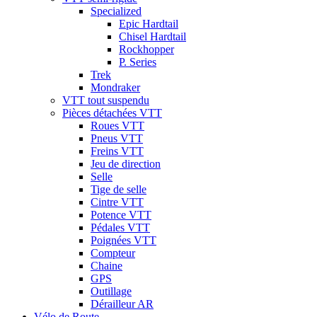
Specialized
Epic Hardtail
Chisel Hardtail
Rockhopper
P. Series
Trek
Mondraker
VTT tout suspendu
Pièces détachées VTT
Roues VTT
Pneus VTT
Freins VTT
Jeu de direction
Selle
Tige de selle
Cintre VTT
Potence VTT
Pédales VTT
Poignées VTT
Compteur
Chaine
GPS
Outillage
Dérailleur AR
Vélo de Route