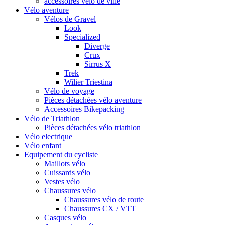
accessoires vélo de ville
Vélo aventure
Vélos de Gravel
Look
Specialized
Diverge
Crux
Sirrus X
Trek
Wilier Triestina
Vélo de voyage
Pièces détachées vélo aventure
Accessoires Bikepacking
Vélo de Triathlon
Pièces détachées vélo triathlon
Vélo electrique
Vélo enfant
Equipement du cycliste
Maillots vélo
Cuissards vélo
Vestes vélo
Chaussures vélo
Chaussures vélo de route
Chaussures CX / VTT
Casques vélo