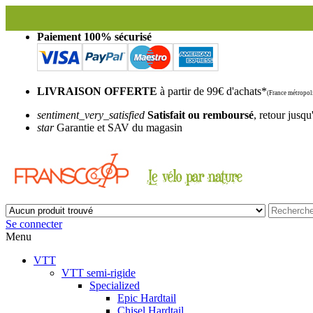
Paiement 100% sécurisé
LIVRAISON OFFERTE
à partir de 99€ d'achats*
(France métropoli
sentiment_very_satisfied
Satisfait ou remboursé
, retour jusqu
star
Garantie et SAV du magasin
Se connecter
Menu
VTT
VTT semi-rigide
Specialized
Epic Hardtail
Chisel Hardtail