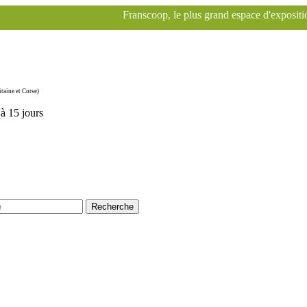
Franscoop, le plus grand espace d'exposition Specialized 
taine et Corse)
'à 15 jours
Recherche