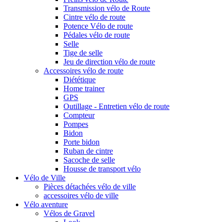
Transmission vélo de Route
Cintre vélo de route
Potence Vélo de route
Pédales vélo de route
Selle
Tige de selle
Jeu de direction vélo de route
Accessoires vélo de route
Diététique
Home trainer
GPS
Outillage - Entretien vélo de route
Compteur
Pompes
Bidon
Porte bidon
Ruban de cintre
Sacoche de selle
Housse de transport vélo
Vélo de Ville
Pièces détachées vélo de ville
accessoires vélo de ville
Vélo aventure
Vélos de Gravel