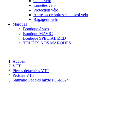
Gants vélo
Lunettes vélo
Protection vélo
Autres accessoires et antivol vélo
Bagagerie vélo
Marques
Boutique Assos
Boutique MAVIC
Boutique SPECIALIZED
TOUTES NOS MARQUES
Accueil
VTT
Pièces détachées VTT
Pédales VTT
Shimano Pédales mixte PD-M324