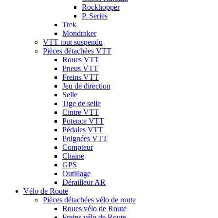
Rockhopper
P. Series
Trek
Mondraker
VTT tout suspendu
Pièces détachées VTT
Roues VTT
Pneus VTT
Freins VTT
Jeu de direction
Selle
Tige de selle
Cintre VTT
Potence VTT
Pédales VTT
Poignées VTT
Compteur
Chaine
GPS
Outillage
Dérailleur AR
Vélo de Route
Pièces détachées vélo de route
Roues vélo de Route
Freins vélo de Route