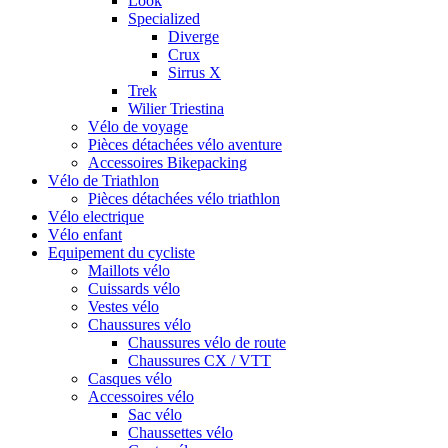
Look
Specialized
Diverge
Crux
Sirrus X
Trek
Wilier Triestina
Vélo de voyage
Pièces détachées vélo aventure
Accessoires Bikepacking
Vélo de Triathlon
Pièces détachées vélo triathlon
Vélo electrique
Vélo enfant
Equipement du cycliste
Maillots vélo
Cuissards vélo
Vestes vélo
Chaussures vélo
Chaussures vélo de route
Chaussures CX / VTT
Casques vélo
Accessoires vélo
Sac vélo
Chaussettes vélo