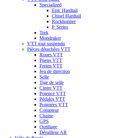
Specialized
Epic Hardtail
Chisel Hardtail
Rockhopper
P. Series
Trek
Mondraker
VTT tout suspendu
Pièces détachées VTT
Roues VTT
Pneus VTT
Freins VTT
Jeu de direction
Selle
Tige de selle
Cintre VTT
Potence VTT
Pédales VTT
Poignées VTT
Compteur
Chaine
GPS
Outillage
Dérailleur AR
Vélo de Route