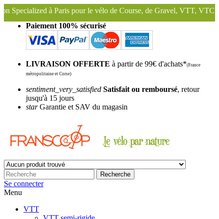
Paris pour le vélo de Course, de Gravel, VTT, VTC ...
Nous conservo
Paiement 100% sécurisé
LIVRAISON OFFERTE
à partir de 99€ d'achats*
(France
métropolitaine et Corse)
sentiment_very_satisfied
Satisfait ou remboursé
, retour
jusqu'à 15 jours
star
Garantie et SAV du magasin
Recherche
Se connecter
Menu
VTT
VTT semi-rigide