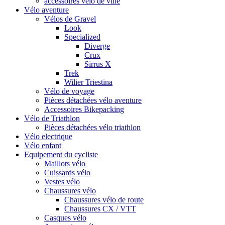
accessoires vélo de ville
Vélo aventure
Vélos de Gravel
Look
Specialized
Diverge
Crux
Sirrus X
Trek
Wilier Triestina
Vélo de voyage
Pièces détachées vélo aventure
Accessoires Bikepacking
Vélo de Triathlon
Pièces détachées vélo triathlon
Vélo electrique
Vélo enfant
Equipement du cycliste
Maillots vélo
Cuissards vélo
Vestes vélo
Chaussures vélo
Chaussures vélo de route
Chaussures CX / VTT
Casques vélo