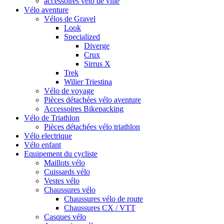
accessoires vélo de ville
Vélo aventure
Vélos de Gravel
Look
Specialized
Diverge
Crux
Sirrus X
Trek
Wilier Triestina
Vélo de voyage
Pièces détachées vélo aventure
Accessoires Bikepacking
Vélo de Triathlon
Pièces détachées vélo triathlon
Vélo electrique
Vélo enfant
Equipement du cycliste
Maillots vélo
Cuissards vélo
Vestes vélo
Chaussures vélo
Chaussures vélo de route
Chaussures CX / VTT
Casques vélo