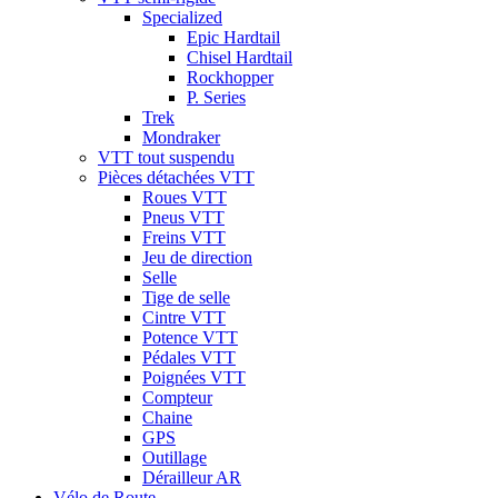
Specialized
Epic Hardtail
Chisel Hardtail
Rockhopper
P. Series
Trek
Mondraker
VTT tout suspendu
Pièces détachées VTT
Roues VTT
Pneus VTT
Freins VTT
Jeu de direction
Selle
Tige de selle
Cintre VTT
Potence VTT
Pédales VTT
Poignées VTT
Compteur
Chaine
GPS
Outillage
Dérailleur AR
Vélo de Route