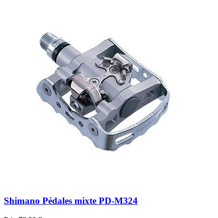
Shimano Pédales mixte PD-M324