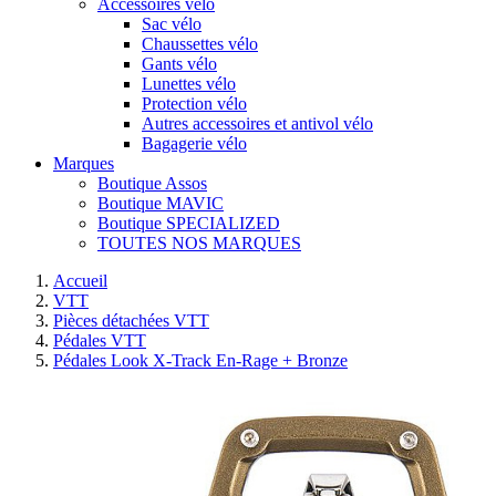
Accessoires vélo
Sac vélo
Chaussettes vélo
Gants vélo
Lunettes vélo
Protection vélo
Autres accessoires et antivol vélo
Bagagerie vélo
Marques
Boutique Assos
Boutique MAVIC
Boutique SPECIALIZED
TOUTES NOS MARQUES
Accueil
VTT
Pièces détachées VTT
Pédales VTT
Pédales Look X-Track En-Rage + Bronze