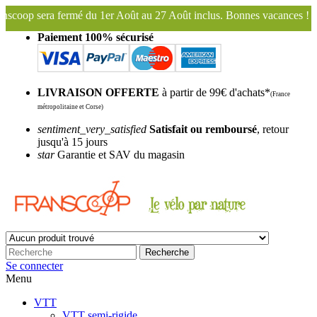
ût au 27 Août inclus. Bonnes vacances !
Franscoop, le plus grand es
Paiement 100% sécurisé
LIVRAISON OFFERTE
à partir de 99€ d'achats*
(France
métropolitaine et Corse)
sentiment_very_satisfied
Satisfait ou remboursé
, retour
jusqu'à 15 jours
star
Garantie et SAV du magasin
Recherche
Se connecter
Menu
VTT
VTT semi-rigide