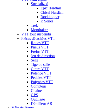
Specialized
Epic Hardtail
Chisel Hardtail
Rockhopper
P. Series
Trek
Mondraker
VTT tout suspendu
Pièces détachées VTT
Roues VTT
Pneus VTT
Freins VTT
Jeu de direction
Selle
Tige de selle
Cintre VTT
Potence VTT
Pédales VTT
Poignées VTT
Compteur
Chaine
GPS
Outillage
Dérailleur AR
Vélo de Route