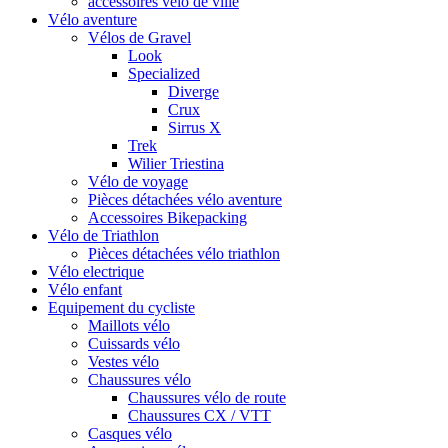
accessoires vélo de ville
Vélo aventure
Vélos de Gravel
Look
Specialized
Diverge
Crux
Sirrus X
Trek
Wilier Triestina
Vélo de voyage
Pièces détachées vélo aventure
Accessoires Bikepacking
Vélo de Triathlon
Pièces détachées vélo triathlon
Vélo electrique
Vélo enfant
Equipement du cycliste
Maillots vélo
Cuissards vélo
Vestes vélo
Chaussures vélo
Chaussures vélo de route
Chaussures CX / VTT
Casques vélo