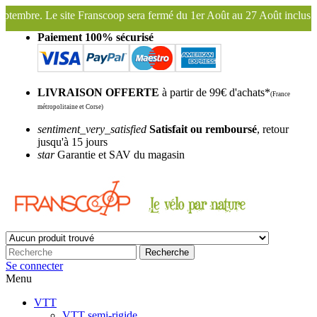
sera fermé du 1er Août au 27 Août inclus. Bonnes vacances !
Fransco
Paiement 100% sécurisé
LIVRAISON OFFERTE
à partir de 99€ d'achats*
(France
métropolitaine et Corse)
sentiment_very_satisfied
Satisfait ou remboursé
, retour
jusqu'à 15 jours
star
Garantie et SAV du magasin
Recherche
Se connecter
Menu
VTT
VTT semi-rigide