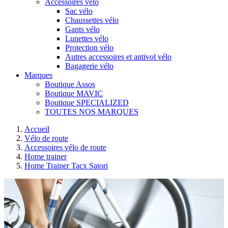
Accessoires vélo
Sac vélo
Chaussettes vélo
Gants vélo
Lunettes vélo
Protection vélo
Autres accessoires et antivol vélo
Bagagerie vélo
Marques
Boutique Assos
Boutique MAVIC
Boutique SPECIALIZED
TOUTES NOS MARQUES
Accueil
Vélo de route
Accessoires vélo de route
Home trainer
Home Trainer Tacx Satori