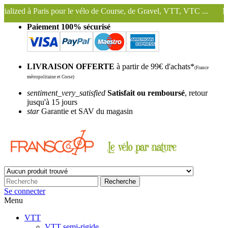
r le vélo de Course, de Gravel, VTT, VTC ...
Nous conservons et util
Paiement 100% sécurisé
LIVRAISON OFFERTE
à partir de 99€ d'achats*
(France
métropolitaine et Corse)
sentiment_very_satisfied
Satisfait ou remboursé
, retour
jusqu'à 15 jours
star
Garantie et SAV du magasin
Recherche
Se connecter
Menu
VTT
VTT semi-rigide