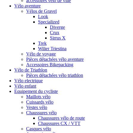
accessoires vélo de ville
Vélo aventure
Vélos de Gravel
Look
Specialized
Diverge
Crux
Sirrus X
Trek
Wilier Triestina
Vélo de voyage
Pièces détachées vélo aventure
Accessoires Bikepacking
Vélo de Triathlon
Pièces détachées vélo triathlon
Vélo electrique
Vélo enfant
Equipement du cycliste
Maillots vélo
Cuissards vélo
Vestes vélo
Chaussures vélo
Chaussures vélo de route
Chaussures CX / VTT
Casques vélo