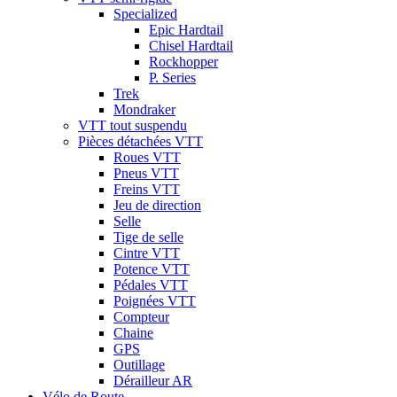
Specialized
Epic Hardtail
Chisel Hardtail
Rockhopper
P. Series
Trek
Mondraker
VTT tout suspendu
Pièces détachées VTT
Roues VTT
Pneus VTT
Freins VTT
Jeu de direction
Selle
Tige de selle
Cintre VTT
Potence VTT
Pédales VTT
Poignées VTT
Compteur
Chaine
GPS
Outillage
Dérailleur AR
Vélo de Route