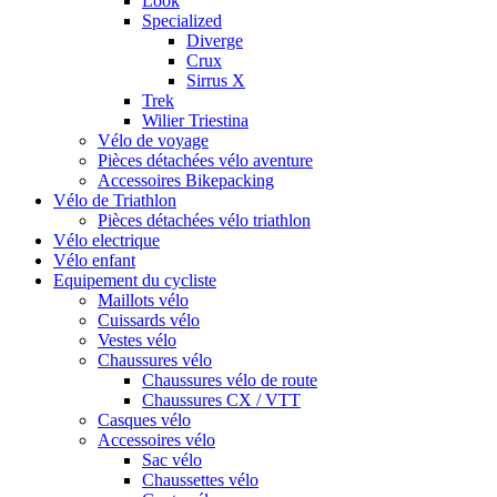
Look
Specialized
Diverge
Crux
Sirrus X
Trek
Wilier Triestina
Vélo de voyage
Pièces détachées vélo aventure
Accessoires Bikepacking
Vélo de Triathlon
Pièces détachées vélo triathlon
Vélo electrique
Vélo enfant
Equipement du cycliste
Maillots vélo
Cuissards vélo
Vestes vélo
Chaussures vélo
Chaussures vélo de route
Chaussures CX / VTT
Casques vélo
Accessoires vélo
Sac vélo
Chaussettes vélo