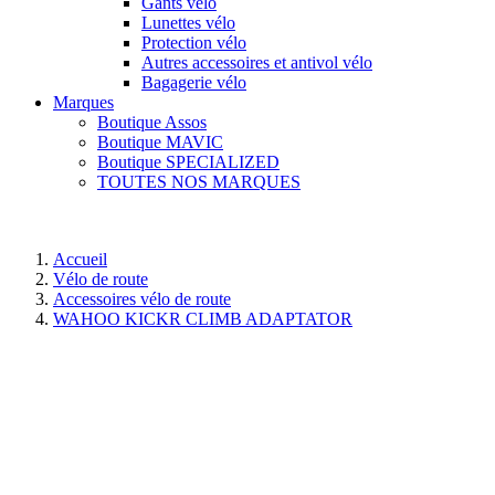
Gants vélo
Lunettes vélo
Protection vélo
Autres accessoires et antivol vélo
Bagagerie vélo
Marques
Boutique Assos
Boutique MAVIC
Boutique SPECIALIZED
TOUTES NOS MARQUES
Accueil
Vélo de route
Accessoires vélo de route
WAHOO KICKR CLIMB ADAPTATOR