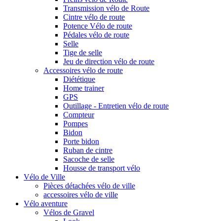
Transmission vélo de Route
Cintre vélo de route
Potence Vélo de route
Pédales vélo de route
Selle
Tige de selle
Jeu de direction vélo de route
Accessoires vélo de route
Diététique
Home trainer
GPS
Outillage - Entretien vélo de route
Compteur
Pompes
Bidon
Porte bidon
Ruban de cintre
Sacoche de selle
Housse de transport vélo
Vélo de Ville
Pièces détachées vélo de ville
accessoires vélo de ville
Vélo aventure
Vélos de Gravel