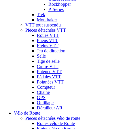
Rockhopper
P. Series
Trek
Mondraker
VTT tout suspendu
Pièces détachées VTT
Roues VTT
Pneus VTT
Freins VTT
Jeu de direction
Selle
Tige de selle
Cintre VTT
Potence VTT
Pédales VTT
Poignées VTT
Compteur
Chaine
GPS
Outillage
Dérailleur AR
Vélo de Route
Pièces détachées vélo de route
Roues vélo de Route
Freins vélo de Route