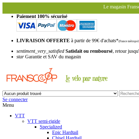
Le magasin Franscoop sera fermé à partir du 
Paiement 100% sécurisé
LIVRAISON OFFERTE
à partir de 99€ d'achats*
(France métropoli
sentiment_very_satisfied
Satisfait ou remboursé
, retour jusqu
star
Garantie et SAV du magasin
Se connecter
Menu
VTT
VTT semi-rigide
Specialized
Epic Hardtail
Chisel Hardtail