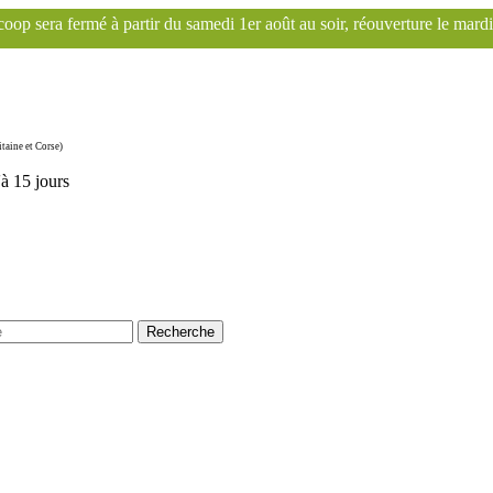
samedi 1er août au soir, réouverture le mardi 1er septembre. Le site F
taine et Corse)
'à 15 jours
Recherche