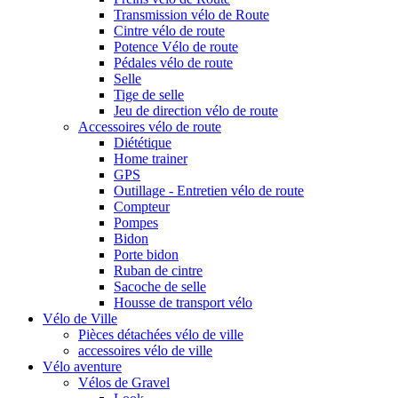
Transmission vélo de Route
Cintre vélo de route
Potence Vélo de route
Pédales vélo de route
Selle
Tige de selle
Jeu de direction vélo de route
Accessoires vélo de route
Diététique
Home trainer
GPS
Outillage - Entretien vélo de route
Compteur
Pompes
Bidon
Porte bidon
Ruban de cintre
Sacoche de selle
Housse de transport vélo
Vélo de Ville
Pièces détachées vélo de ville
accessoires vélo de ville
Vélo aventure
Vélos de Gravel