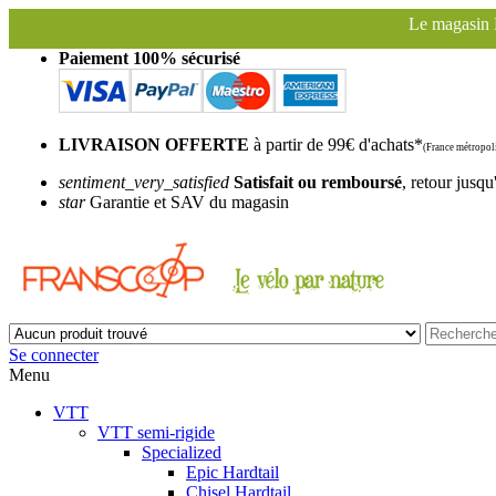
Le magasin Franscoop sera fermé à part
Paiement 100% sécurisé
LIVRAISON OFFERTE
à partir de 99€ d'achats*
(France métropoli
sentiment_very_satisfied
Satisfait ou remboursé
, retour jusqu
star
Garantie et SAV du magasin
Se connecter
Menu
VTT
VTT semi-rigide
Specialized
Epic Hardtail
Chisel Hardtail