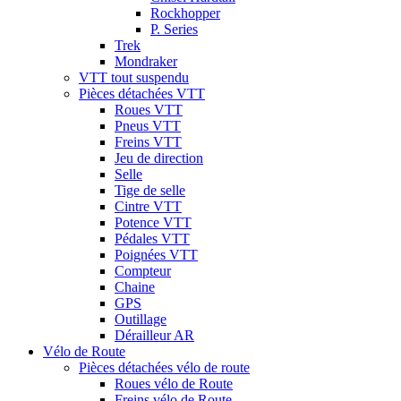
Rockhopper
P. Series
Trek
Mondraker
VTT tout suspendu
Pièces détachées VTT
Roues VTT
Pneus VTT
Freins VTT
Jeu de direction
Selle
Tige de selle
Cintre VTT
Potence VTT
Pédales VTT
Poignées VTT
Compteur
Chaine
GPS
Outillage
Dérailleur AR
Vélo de Route
Pièces détachées vélo de route
Roues vélo de Route
Freins vélo de Route