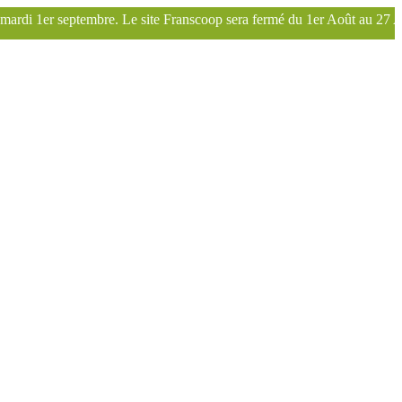
site Franscoop sera fermé du 1er Août au 27 Août inclus. Bonnes vacan