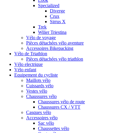
Look
Specialized
Diverge
Crux
Sirrus X
Trek
Wilier Triestina
Vélo de voyage
Pièces détachées vélo aventure
Accessoires Bikepacking
Vélo de Triathlon
Pièces détachées vélo triathlon
Vélo electrique
Vélo enfant
Equipement du cycliste
Maillots vélo
Cuissards vélo
Vestes vélo
Chaussures vélo
Chaussures vélo de route
Chaussures CX / VTT
Casques vélo
Accessoires vélo
Sac vélo
Chaussettes vélo