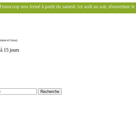
ir du samedi 1er août au soir, réouverture le mardi 1er septembre. Le 
taine et Corse)
'à 15 jours
Recherche