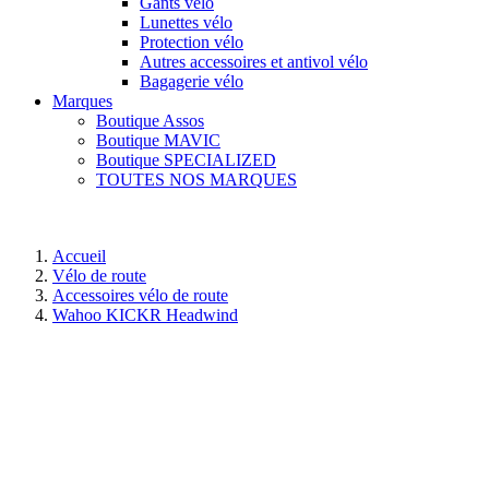
Gants vélo
Lunettes vélo
Protection vélo
Autres accessoires et antivol vélo
Bagagerie vélo
Marques
Boutique Assos
Boutique MAVIC
Boutique SPECIALIZED
TOUTES NOS MARQUES
Accueil
Vélo de route
Accessoires vélo de route
Wahoo KICKR Headwind