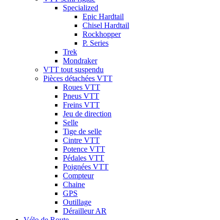
Specialized
Epic Hardtail
Chisel Hardtail
Rockhopper
P. Series
Trek
Mondraker
VTT tout suspendu
Pièces détachées VTT
Roues VTT
Pneus VTT
Freins VTT
Jeu de direction
Selle
Tige de selle
Cintre VTT
Potence VTT
Pédales VTT
Poignées VTT
Compteur
Chaine
GPS
Outillage
Dérailleur AR
Vélo de Route