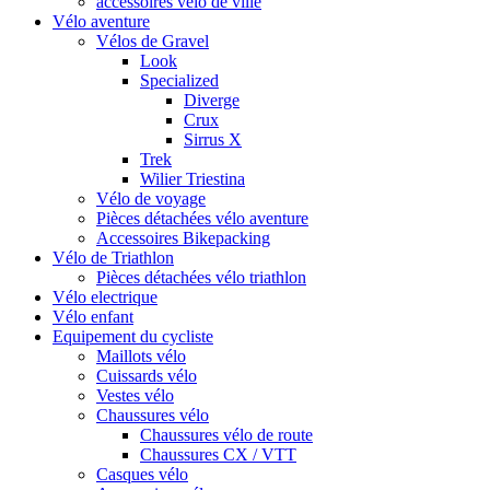
accessoires vélo de ville
Vélo aventure
Vélos de Gravel
Look
Specialized
Diverge
Crux
Sirrus X
Trek
Wilier Triestina
Vélo de voyage
Pièces détachées vélo aventure
Accessoires Bikepacking
Vélo de Triathlon
Pièces détachées vélo triathlon
Vélo electrique
Vélo enfant
Equipement du cycliste
Maillots vélo
Cuissards vélo
Vestes vélo
Chaussures vélo
Chaussures vélo de route
Chaussures CX / VTT
Casques vélo