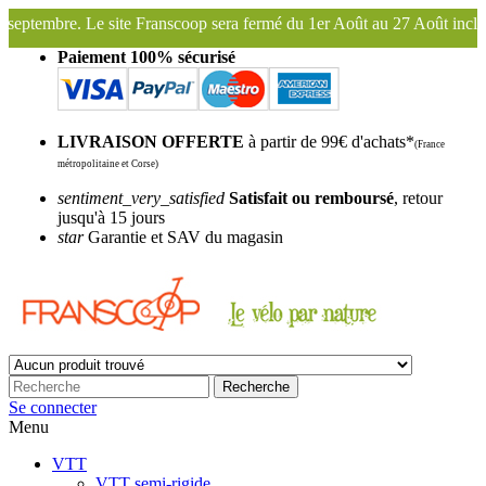
oop sera fermé du 1er Août au 27 Août inclus. Bonnes vacances !
Fra
Paiement 100% sécurisé
LIVRAISON OFFERTE
à partir de 99€ d'achats*
(France
métropolitaine et Corse)
sentiment_very_satisfied
Satisfait ou remboursé
, retour
jusqu'à 15 jours
star
Garantie et SAV du magasin
Recherche
Se connecter
Menu
VTT
VTT semi-rigide