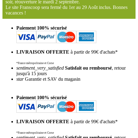
soir, réouverture le mardi 2 septembre.
Le site Franscoop sera fermé du 1er au 29 Août inclus. Bonnes
vacances !
Paiement 100% sécurisé
LIVRAISON OFFERTE
à partir de 99€ d'achats*
*France métropolitaine et Corse
sentiment_very_satisfied
Satisfait ou remboursé
, retour
jusqu'à 15 jours
star
Garantie et SAV du magasin
Paiement 100% sécurisé
LIVRAISON OFFERTE
à partir de 99€ d'achats*
*France métropolitaine et Corse
sentiment_very_satisfied
Satisfait ou remboursé
, retour