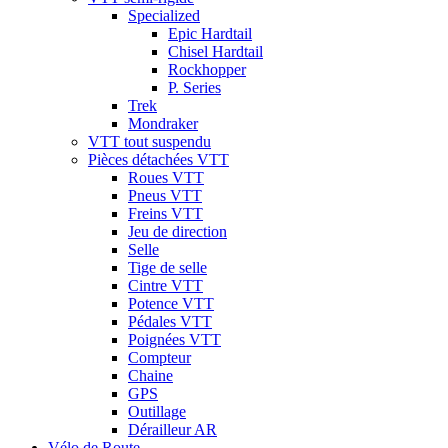
Specialized
Epic Hardtail
Chisel Hardtail
Rockhopper
P. Series
Trek
Mondraker
VTT tout suspendu
Pièces détachées VTT
Roues VTT
Pneus VTT
Freins VTT
Jeu de direction
Selle
Tige de selle
Cintre VTT
Potence VTT
Pédales VTT
Poignées VTT
Compteur
Chaine
GPS
Outillage
Dérailleur AR
Vélo de Route