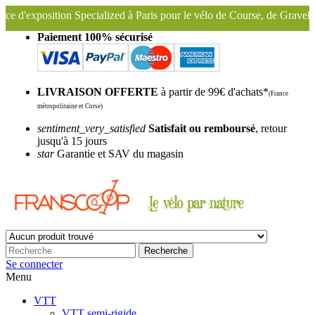
 Specialized à Paris pour le vélo de Course, de Gravel, VTT, VTC ...
Paiement 100% sécurisé
LIVRAISON OFFERTE
à partir de 99€ d'achats*
(France
métropolitaine et Corse)
sentiment_very_satisfied
Satisfait ou remboursé
, retour
jusqu'à 15 jours
star
Garantie et SAV du magasin
Recherche
Se connecter
Menu
VTT
VTT semi-rigide