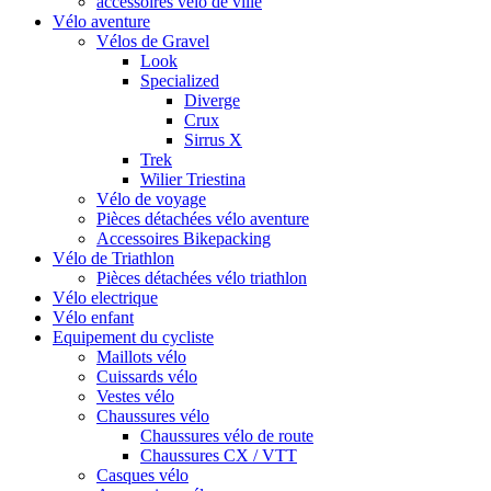
accessoires vélo de ville
Vélo aventure
Vélos de Gravel
Look
Specialized
Diverge
Crux
Sirrus X
Trek
Wilier Triestina
Vélo de voyage
Pièces détachées vélo aventure
Accessoires Bikepacking
Vélo de Triathlon
Pièces détachées vélo triathlon
Vélo electrique
Vélo enfant
Equipement du cycliste
Maillots vélo
Cuissards vélo
Vestes vélo
Chaussures vélo
Chaussures vélo de route
Chaussures CX / VTT
Casques vélo